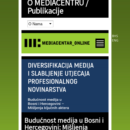
O MEDIACENTRU /
Skip to
main
Publikacije
content
BHS
ENG
Budućnost medija u Bosni i
Hercegovini: Mišljenja