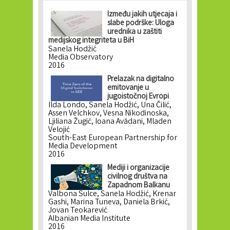
Između jakih utjecaja i
slabe podrške: Uloga
urednika u zaštiti
medijskog integriteta u BiH
Sanela Hodžić
Media Observatory
2016
Prelazak na digitalno
emitovanje u
jugoistočnoj Evropi
Ilda Londo, Sanela Hodžić, Una Čilić,
Assen Velchkov, Vesna Nikodinoska,
Ljiliana Žugić, Ioana Avădani, Mladen
Velojić
South-East European Partnership for
Media Development
2016
Mediji i organizacije
civilnog društva na
Zapadnom Balkanu
Valbona Sulce, Sanela Hodžić, Krenar
Gashi, Marina Tuneva, Daniela Brkić,
Jovan Teokarević
Albanian Media Institute
2016