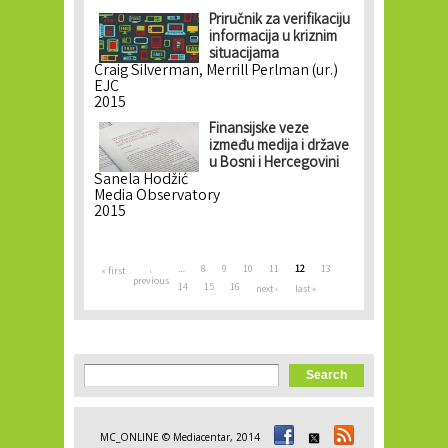
Priručnik za verifikaciju
informacija u kriznim
situacijama
Craig Silverman, Merrill Perlman (ur.)
EJC
2015
Finansijske veze
između medija i države
u Bosni i Hercegovini
Sanela Hodžić
Media Observatory
2015
Pages
…
8
9
10
11
12
13
« first
‹
previous
14
15
16
next ›
last »
Search form
Search
MC_ONLINE © Mediacentar, 2014