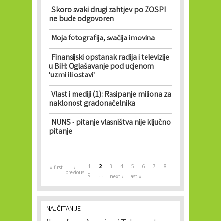
Skoro svaki drugi zahtjev po ZOSPI
ne bude odgovoren
Moja fotografija, svačija imovina
Finansijski opstanak radija i televizije
u BiH: Oglašavanje pod ucjenom
'uzmi ili ostavi'
Vlast i mediji (1): Rasipanje miliona za
naklonost gradonačelnika
NUNS - pitanje vlasništva nije ključno
pitanje
Pages
1
2
3
4
5
6
7
8
« first
‹
previous
9
…
next ›
last »
NAJČITANIJE