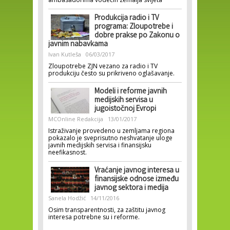
Produkcija radio i TV
programa: Zloupotrebe i
dobre prakse po Zakonu o
javnim nabavkama
Ivan Kutleša
06/03/2017
Zloupotrebe ZJN vezano za radio i TV
produkciju često su prikriveno oglašavanje.
Modeli i reforme javnih
medijskih servisa u
jugoistočnoj Evropi
MCOnline Redakcija
13/01/2017
Istraživanje provedeno u zemljama regiona
pokazalo je sveprisutno neshvatanje uloge
javnih medijskih servisa i finansijsku
neefikasnost.
Vraćanje javnog interesa u
finansijske odnose između
javnog sektora i medija
Sanela Hodžić
14/11/2016
Osim transparentnosti, za zaštitu javnog
interesa potrebne su i reforme.