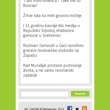
'I am from America / Take me to
Bosnia!'
Žrtve rata na meti govora mržnje
I 31 godinu kasnije dio medija u
Republici Srpskoj relativizira
genocid u Srebrenici
Rožman: Genocid u Gazi razotkrio
granice novinarske slobode na
Zapadu
Kad Mundijal postane putovanje
života, a ne samo novinarski
zadatak
Search form
Search
MC_ONLINE © Mediacentar, 2014