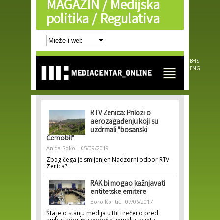
MAGAZIN /
Medijska
Skip to
main
politika / Regulativa
content
BHS
ENG
RTV Zenica: Prilozi o
aerozagađenju koji su
uzdrmali "bosanski
Černobil"
Anida Sokol
05/09/2019
Zbog čega je smijenjen Nadzorni odbor RTV
Zenica?
RAK bi mogao kažnjavati
entitetske emitere
Boro Kontić
07/06/2017
Šta je o stanju medija u BiH rečeno pred
ambasadorima vodećih zemalja svijeta