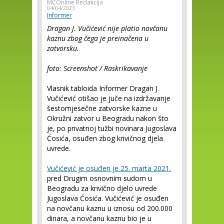
MCOnline Redakcija
04/04/2023
Informer
Dragan J. Vučićević nije platio novčanu
kaznu zbog čega je preinačena u
zatvorsku.
foto: Screenshot / Raskrikavanje
Vlasnik tabloida Informer Dragan J.
Vučićević otišao je juče na izdržavanje
šestomjesečne zatvorske kazne u
Okružni zatvor u Beogradu nakon što
je, po privatnoj tužbi novinara Jugoslava
Ćosića, osuđen zbog krivičnog djela
uvrede.
Vučićević je osuđen je 25. marta 2021.
pred Drugim osnovnim sudom u
Beogradu za krivično djelo uvrede
Jugoslava Ćosića. Vučićević je osuđen
na novčanu kaznu u iznosu od 200.000
dinara, a novčanu kaznu bio je u