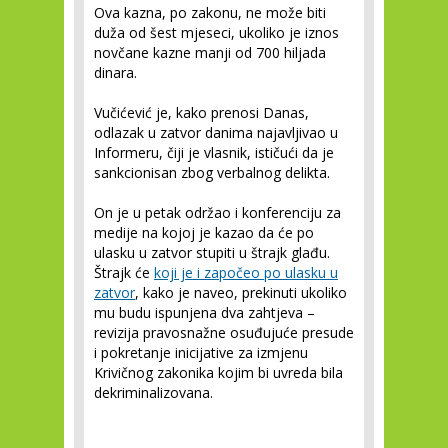
Ova kazna, po zakonu, ne može biti
duža od šest mjeseci, ukoliko je iznos
novčane kazne manji od 700 hiljada
dinara.
Vučićević je, kako prenosi Danas,
odlazak u zatvor danima najavljivao u
Informeru, čiji je vlasnik, ističući da je
sankcionisan zbog verbalnog delikta.
On je u petak održao i konferenciju za
medije na kojoj je kazao da će po
ulasku u zatvor stupiti u štrajk glađu.
Štrajk će
koji je i započeo po ulasku u
zatvor
, kako je naveo, prekinuti ukoliko
mu budu ispunjena dva zahtjeva –
revizija pravosnažne osuđujuće presude
i pokretanje inicijative za izmjenu
Krivičnog zakonika kojim bi uvreda bila
dekriminalizovana.