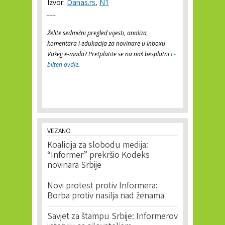
Izvor:
Danas.rs
,
N1
___
Želite sedmični pregled vijesti, analiza,
komentara i edukacija za novinare u Inboxu
Vašeg e-maila? Pretplatite se na naš besplatni
E-
bilten ovdje
.
VEZANO
Koalicija za slobodu medija:
“Informer” prekršio Kodeks
novinara Srbije
Novi protest protiv Informera:
Borba protiv nasilja nad ženama
Savjet za štampu Srbije: Informerov