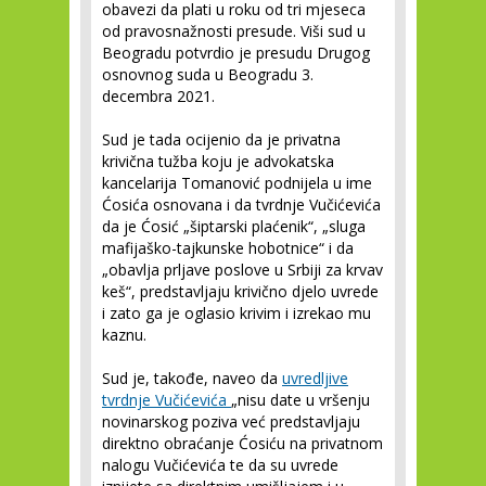
obavezi da plati u roku od tri mjeseca
od pravosnažnosti presude. Viši sud u
Beogradu potvrdio je presudu Drugog
osnovnog suda u Beogradu 3.
decembra 2021.
Sud je tada ocijenio da je privatna
krivična tužba koju je advokatska
kancelarija Tomanović podnijela u ime
Ćosića osnovana i da tvrdnje Vučićevića
da je Ćosić „šiptarski plaćenik“, „sluga
mafijaško-tajkunske hobotnice“ i da
„obavlja prljave poslove u Srbiji za krvav
keš“, predstavljaju krivično djelo uvrede
i zato ga je oglasio krivim i izrekao mu
kaznu.
Sud je, takođe, naveo da
uvredljive
tvrdnje Vučićevića
„nisu date u vršenju
novinarskog poziva već predstavljaju
direktno obraćanje Ćosiću na privatnom
nalogu Vučićevića te da su uvrede