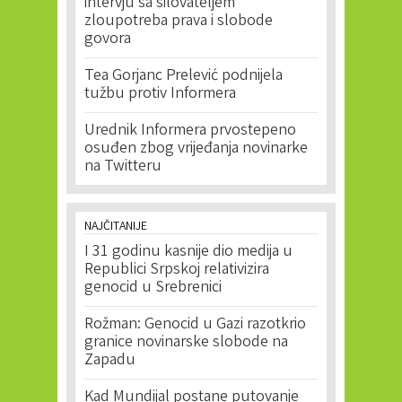
intervju sa silovateljem
zloupotreba prava i slobode
govora
Tea Gorjanc Prelević podnijela
tužbu protiv Informera
Urednik Informera prvostepeno
osuđen zbog vrijeđanja novinarke
na Twitteru
NAJČITANIJE
I 31 godinu kasnije dio medija u
Republici Srpskoj relativizira
genocid u Srebrenici
Rožman: Genocid u Gazi razotkrio
granice novinarske slobode na
Zapadu
Kad Mundijal postane putovanje