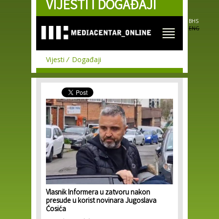
VIJESTI I DOGAĐAJI
Skip to
main
content
BHS
ENG
Vijesti
Događaji
Vlasnik Informera u zatvoru nakon
presude u korist novinara Jugoslava
Ćosića