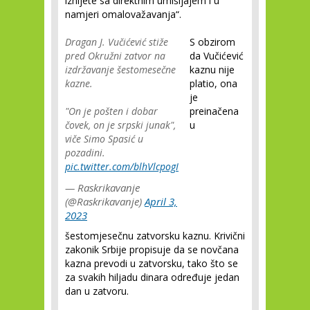
iznijete sa direktnim umišljajem i u
namjeri omalovažavanja“.
Dragan J. Vučićević stiže
S obzirom
pred Okružni zatvor na
da Vučićević
izdržavanje šestomesečne
kaznu nije
kazne.
platio, ona
je
"On je pošten i dobar
preinačena
čovek, on je srpski junak",
u
viče Simo Spasić u
pozadini.
pic.twitter.com/blhVlcpogI
— Raskrikavanje
(@Raskrikavanje)
April 3,
2023
šestomjesečnu zatvorsku kaznu. Krivični
zakonik Srbije propisuje da se novčana
kazna prevodi u zatvorsku, tako što se
za svakih hiljadu dinara određuje jedan
dan u zatvoru.