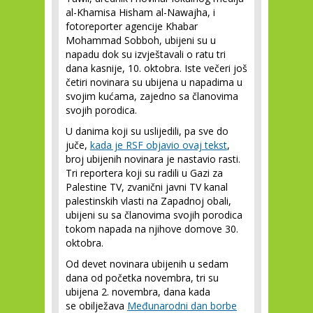
al-Khamisa Hisham al-Nawajha, i
fotoreporter agencije Khabar
Mohammad Sobboh, ubijeni su u
napadu dok su izvještavali o ratu tri
dana kasnije, 10. oktobra. Iste večeri još
četiri novinara su ubijena u napadima u
svojim kućama, zajedno sa članovima
svojih porodica.
U danima koji su uslijedili, pa sve do
juče,
kada je RSF objavio ovaj tekst
,
broj ubijenih novinara je nastavio rasti.
Tri reportera koji su radili u Gazi za
Palestine TV, zvanični javni TV kanal
palestinskih vlasti na Zapadnoj obali,
ubijeni su sa članovima svojih porodica
tokom napada na njihove domove 30.
oktobra.
Od devet novinara ubijenih u sedam
dana od početka novembra, tri su
ubijena 2. novembra, dana kada
se obilježava
Međunarodni dan borbe