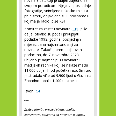
novina YNet, koji je ubijen zajedno sa
svojom porodicom. Njegove posljednje
fotografije, snimljene nekoliko minuta
prije smrti, objavljene su u novinama u
kojima je radio, piše RSF.
Komitet za zaštitu novinara (
CPJ
) piše
da je, otkako su počeli prikupljati
podatke 1992. godine, posljednjih
mjesec dana najsmrtonosniji za
novinare. Takođe, prema njihovim
podacima, do 7. novembra 2023.
ubijeno je najmanje 39 novinara i
medijskih radnika koji se nalaze među
11.000 ubijenih od početka rata. Smrtno
je stradalo više od 9.900 ljudi u Gazi i na
Zapadnoj obali i 1.400 u Izraelu.
Izvor:
RSF
___
Želite sedmični pregled vijesti, analiza,
komentara i edukacija za novinare u Inboxu