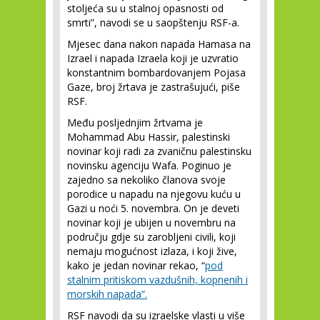
stoljeća su u stalnoj opasnosti od
smrti”, navodi se u saopštenju RSF-a.
Mjesec dana nakon napada Hamasa na
Izrael i napada Izraela koji je uzvratio
konstantnim bombardovanjem Pojasa
Gaze, broj žrtava je zastrašujući, piše
RSF.
Među posljednjim žrtvama je
Mohammad Abu Hassir, palestinski
novinar koji radi za zvaničnu palestinsku
novinsku agenciju Wafa. Poginuo je
zajedno sa nekoliko članova svoje
porodice u napadu na njegovu kuću u
Gazi u noći 5. novembra. On je deveti
novinar koji je ubijen u novembru na
području gdje su zarobljeni civili, koji
nemaju mogućnost izlaza, i koji žive,
kako je jedan novinar rekao, “
pod
stalnim pritiskom vazdušnih, kopnenih i
morskih napada”.
RSF navodi da su izraelske vlasti u više