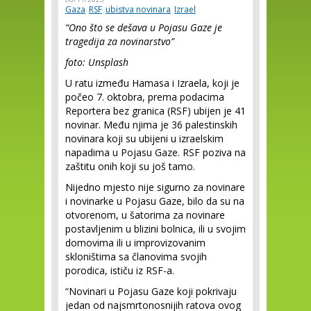
Gaza
RSF
ubistva novinara
Izrael
“Ono što se dešava u Pojasu Gaze je
tragedija za novinarstvo”
foto: Unsplash
U ratu između Hamasa i Izraela, koji je
počeo 7. oktobra, prema podacima
Reportera bez granica (RSF) ubijen je 41
novinar. Među njima je 36 palestinskih
novinara koji su ubijeni u izraelskim
napadima u Pojasu Gaze. RSF poziva na
zaštitu onih koji su još tamo.
Nijedno mjesto nije sigurno za novinare
i novinarke u Pojasu Gaze, bilo da su na
otvorenom, u šatorima za novinare
postavljenim u blizini bolnica, ili u svojim
domovima ili u improvizovanim
skloništima sa članovima svojih
porodica, ističu iz RSF-a.
“Novinari u Pojasu Gaze koji pokrivaju
jedan od najsmrtonosnijih ratova ovog