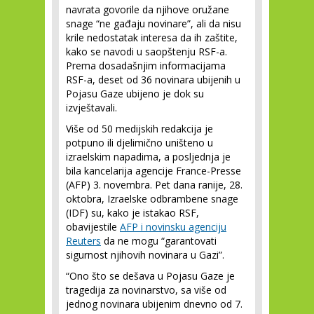
navrata govorile da njihove oružane
snage “ne gađaju novinare”, ali da nisu
krile nedostatak interesa da ih zaštite,
kako se navodi u saopštenju RSF-a.
Prema dosadašnjim informacijama
RSF-a, deset od 36 novinara ubijenih u
Pojasu Gaze ubijeno je dok su
izvještavali.
Više od 50 medijskih redakcija je
potpuno ili djelimično uništeno u
izraelskim napadima, a posljednja je
bila kancelarija agencije France-Presse
(AFP) 3. novembra. Pet dana ranije, 28.
oktobra, Izraelske odbrambene snage
(IDF) su, kako je istakao RSF,
obavijestile
AFP i novinsku agenciju
Reuters
da ne mogu “garantovati
sigurnost njihovih novinara u Gazi”.
“Ono što se dešava u Pojasu Gaze je
tragedija za novinarstvo, sa više od
jednog novinara ubijenim dnevno od 7.