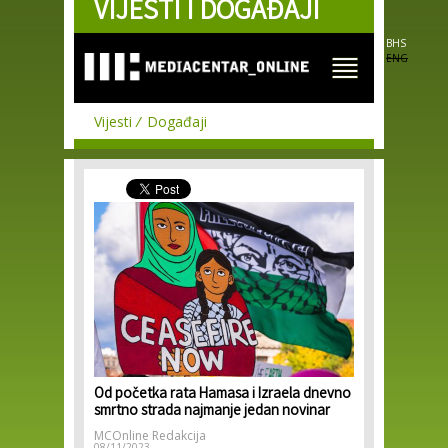
VIJESTI I DOGAĐAJI
Skip to
main
content
BHS
ENG
Vijesti
Događaji
Od početka rata Hamasa i Izraela dnevno
smrtno strada najmanje jedan novinar
MCOnline Redakcija
08/11/2023