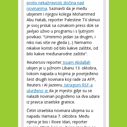
protiv nekažnjivosti zločina nad
novinarima
. Saznavši da je među
ubijenim i njegov kolega Mohammed
Abu Hatab, reporter Palestine TV skinuo
je svoj prsluk sa oznakom press dok se
javljao uživo u programu i s ljutnjom
povikao: “Umiremo jedan za drugim, i
niko nas više ne gleda (...) Nemamo
nikakve koristi od bilo kakve zaštite, od
bilo kakve međunarodne zaštite”.
Reutersov reporter
Issam Abdallah
ubijen je u južnom Libanu 13. oktobra,
tokom napada u kojima je povrijeđeno
šest drugih novinara koji rade za AFP,
Reuters i Al Jazeeru.
Istragom RSF-a
utvrđeno je
da je mjesto gdje su se
nalazili novinari pogođeno sa dva udara
iz pravca izraelske granice.
Četiri izraelska novinara ubijena su u
napadu Hamasa 7. oktobra. Među
njima je bio i Roee Idan, reporter