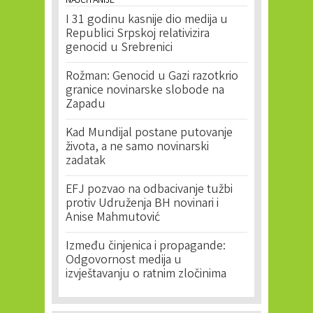
NAJČITANIJE
I 31 godinu kasnije dio medija u
Republici Srpskoj relativizira
genocid u Srebrenici
Rožman: Genocid u Gazi razotkrio
granice novinarske slobode na
Zapadu
Kad Mundijal postane putovanje
života, a ne samo novinarski
zadatak
EFJ pozvao na odbacivanje tužbi
protiv Udruženja BH novinari i
Anise Mahmutović
Između činjenica i propagande:
Odgovornost medija u
izvještavanju o ratnim zločinima