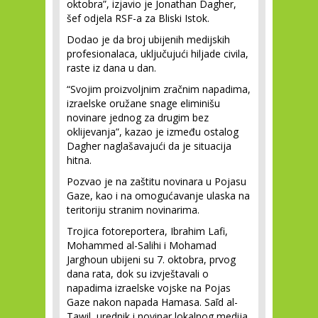
oktobra”, izjavio je Jonathan Dagher,
šef odjela RSF-a za Bliski Istok.
Dodao je da broj ubijenih medijskih
profesionalaca, uključujući hiljade civila,
raste iz dana u dan.
“Svojim proizvoljnim zračnim napadima,
izraelske oružane snage eliminišu
novinare jednog za drugim bez
oklijevanja”, kazao je između ostalog
Dagher naglašavajući da je situacija
hitna.
Pozvao je na zaštitu novinara u Pojasu
Gaze, kao i na omogućavanje ulaska na
teritoriju stranim novinarima.
Trojica fotoreportera, Ibrahim Lafi,
Mohammed al-Salihi i Mohamad
Jarghoun ubijeni su 7. oktobra, prvog
dana rata, dok su izvještavali o
napadima izraelske vojske na Pojas
Gaze nakon napada Hamasa. Saīd al-
Tawil, urednik i novinar lokalnog medija