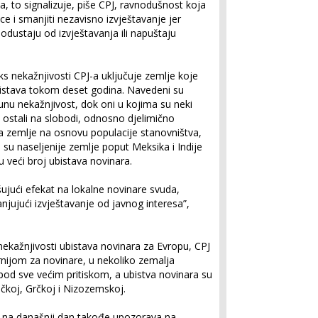
, to signalizuje, piše CPJ, ravnodušnost koja
ce i smanjiti nezavisno izvještavanje jer
, odustaju od izvještavanja ili napuštaju
s nekažnjivosti CPJ-a uključuje zemlje koje
bistava tokom deset godina. Navedeni su
unu nekažnjivost, dok oni u kojima su neki
 ostali na slobodi, odnosno djelimično
ira zemlje na osnovu populacije stanovništva,
 su naseljenije zemlje poput Meksika i Indije
u veći broj ubistava novinara.
ujući efekat na lokalne novinare svuda,
njujući izvještavanje od javnog interesa”,
 nekažnjivosti ubistava novinara za Evropu, CPJ
rnijom za novinare, u nekoliko zemalja
pod sve većim pritiskom, a ubistva novinara su
ačkoj, Grčkoj i Nizozemskoj.
J) na današnji dan takođe upozorava na