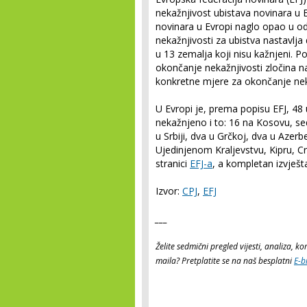
nekažnjivost ubistava novinara u Ev
novinara u Evropi naglo opao u od
nekažnjivosti za ubistva nastavlja 
u 13 zemalja koji nisu kažnjeni.
okončanje nekažnjivosti zločina 
konkretne mjere za okončanje neka
U Evropi je, prema popisu EFJ, 48 
nekažnjeno i to: 16 na Kosovu, seda
u Srbiji, dva u Grčkoj, dva u Azerb
Ujedinjenom Kraljevstvu, Kipru, Crn
stranici
EFJ-a
, a kompletan izvješt
Izvor:
CPJ
,
EFJ
___
Želite sedmični pregled vijesti, analiza, 
maila? Pretplatite se na naš besplatni
E-b