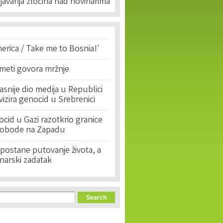
javanja zločina nad novinarima
erica / Take me to Bosnia!'
 meti govora mržnje
asnije dio medija u Republici
ivizira genocid u Srebrenici
cid u Gazi razotkrio granice
lobode na Zapadu
postane putovanje života, a
narski zadatak
orm