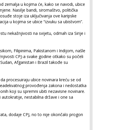
od zemalja u kojima će, kako se navodi, ubice
njene. Nasilje bandi, siromaštvo, politička
osuđe stoje iza uključivanja ove karipske
acija u kojima se ubice “izvuku sa ubistvom”.
tu nekažnjivosti na svijetu, odmah iza Sirije i
ikom, Filipinima, Pakistanom i Indijom, našle
jivosti CPJ-a svake godine otkako su počeli
Sudan, Afganistan i Brazil takođe su
 da procesuiraju ubice novinara kreću se od
neadekvatnog provođenja zakona i nedostatka
 onih koji su spremni ubiti nezavisne novinare.
 autokratije, nestabilna države i one sa
rata, dodaje CPJ, no to nije okončalo progon