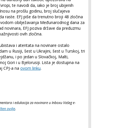
ropi, te navodi da, iako je broj ubijenih
nosu na prošlu godinu, broj slučajeva
da raste. EFJ piše da trenutno broji 48 zločina
 Povodom obilježavanja Međunarodnog dana za
nad novinara, EFJ poziva države da preduzmu
žnjivosti ovih zločina.
ubistava i atentata na novinare ostalo
m u Rusiji, šest u Ukrajini, šest u Turskoj, tri
ejdžanu, i po jedan u Slovačkoj, Malti,
oj Gori i u Bjelorusiji. Lista je dostupna na
aj CPJ-a na
ovom linku
.
komentara i edukacija za novinare u Inboxu Vašeg e-
ilten ovdje
.