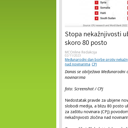
Stopa nekažnjivosti ub
skoro 80 posto
MCOnline Redakcija
02/11/2023
Međunarodni dan borbe protiv nekažnji
nad novinarima
CPJ
Danas se obilježava Međunarodni d
novinarima
foto: Screenshot / CPJ
Nedostatak pravde za ubijene novin
slobodi medija, a blizu 80 posto u
za zaštitu novinara (CPJ) povod
nekažnjivosti zločina nad novinari