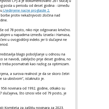
njivosti CPJ-a je dokumentovano 261 slučaj u
og posla u periodu od deset godina - između
su
Ujedinjene nacije proglasile 2.
rbe protiv nekažnjivosti zločina nad
dine.
više od 78 posto, niko nije odgovarao krivično.
 ubijeni u napadima između Izraela i Hamasa,
čeni u ovogodišnji indeks jer ti slučajevi ne
eriod.
predstavlja blago poboljšanje u odnosu na
o se navodi, zabilježio prije deset godina, no
ne treba posmatrati kao razlog za optimizam.
njena, a surova realnost je da se skoro četiri
če sa ubistvom”, istaknuto je.
va 956 novinara od 1992. godine, otkako su
slučajeva, što iznosi više od 79 posto, je
ti Komiteta za zaštitu novinara za 2023.