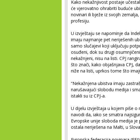
Kako nekažnjivost postaje učestala
će vjerovatno ohrabriti buduće ubi
novinari ili bježe iz svojih zemalja
profesiju.
U izvještaju se napominje da Indek
imaju najmanje pet neriješenih u
samo slučajevi koji uključuju potp
osuđeni, dok su drugi osumnjičeni
nekažnjeni, nisu na listi. CPJ rang
što znači, kako objašnjava CPJ, da
niže na listi, uprkos tome što imaj
“Nekažnjena ubistva imaju zastraš
narušavajući slobodu medija i sma
istakli su iz CPJ-a.
U dijelu izvještaja u kojem piše o
navodi da, iako se smatra najsigu
Evropske unije sloboda medija je 
ostala neriješena na Malti, u Slov
Evropska federacija novinara (EF