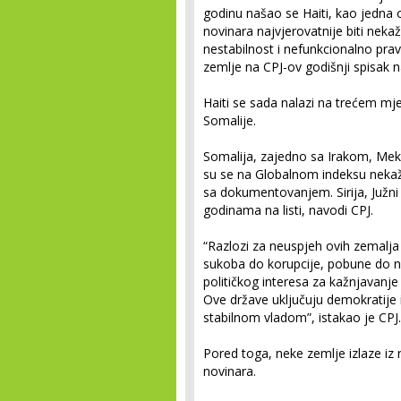
godinu našao se Haiti, kao jedna 
novinara najvjerovatnije biti nekaž
nestabilnost i nefunkcionalno prav
zemlje na CPJ-ov godišnji spisak n
Haiti se sada nalazi na trećem mjes
Somalije.
Somalija, zajedno sa Irakom, Meks
su se na Globalnom indeksu nekažn
sa dokumentovanjem. Sirija, Južni 
godinama na listi, navodi CPJ.
“Razlozi za neuspjeh ovih zemalja
sukoba do korupcije, pobune do 
političkog interesa za kažnjavanje
Ove države uključuju demokratije i
stabilnom vladom”, istakao je CPJ.
Pored toga, neke zemlje izlaze iz 
novinara.