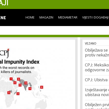
AJI
Skip to
main
content
HOME
MAGAZIN
MEDIAMETAR
VIJESTI I DOGAĐAJI
VEZANO
Obilježava s
protiv nekažn
CPJ: Meksiko 
odgovorne za
CPJ: Ubistva 
Izvještavanje 
ubistava novi
Obilježen pr