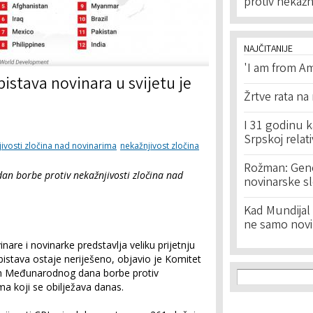
protiv nekažn
NAJČITANIJE
'I am from Am
istava novinara u svijetu je
Žrtve rata na
I 31 godinu k
Srpskoj relat
vosti zločina nad novinarima
nekažnjivost zločina
Rožman: Geno
an borbe protiv nekažnjivosti zločina nad
novinarske s
Kad Mundijal 
ne samo novi
are i novinarke predstavlja veliku prijetnju
bistava ostaje neriješeno, objavio je Komitet
Search f
om Međunarodnog dana borbe protiv
Search
ma koji se obilježava danas.