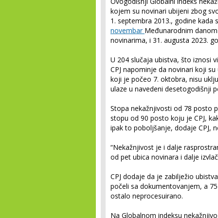
Ovogodišnji Globalni indeks nekaž
kojem su novinari ubijeni zbog sv
1. septembra 2013., godine kada 
novembar
Međunarodnim danom bo
novinarima, i 31. augusta 2023. go
U 204 slučaja ubistva, što iznosi 
CPJ napominje da novinari koji su
koji je počeo 7. oktobra, nisu uklju
ulaze u navedeni desetogodišnji p
Stopa nekažnjivosti od 78 posto 
stopu od 90 posto koju je CPJ, kak
ipak to poboljšanje, dodaje CPJ, 
“Nekažnjivost je i dalje rasprostra
od pet ubica novinara i dalje izvla
CPJ dodaje da je zabilježio ubist
počeli sa dokumentovanjem, a 757 
ostalo neprocesuirano.
Na Globalnom indeksu nekažnjivos