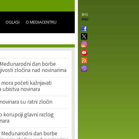
BHS
ENG
OGLASI
O MEDIACENTRU
e Međunarodni dan borbe
jivosti zločina nad novinarima
mora početi kažnjavati
 ubistva novinara
novinara su ratni zločin
o korupciji glavni razlog
nara
vi Međunarodni dan borbe