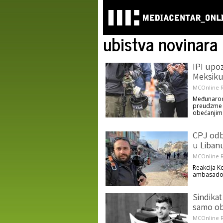
ubistva novinara
IPI upoz
Meksik
MCOnline R
Međunarodn
preudzme h
obećanjim
CPJ odba
u Libanu
MCOnline R
Reakcija K
ambasador
Sindikat
samo ob
MCOnline R