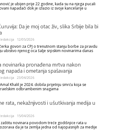
nović je ubijen prije 22 godine, kada su na njega pucali
ovani napadači dok je izlazio iz svoje kancelarije u
ruvija: Da je moj otac živ, slika Srbije bila bi
a
edakcija
12/05/2026
 ćerka govori za CPJ o trenutnom stanju borbe za pravdu
oju ubistvo njenog oca šalje srpskim novinarima danas
a novinarka pronađena mrtva nakon
og napada i ometanja spašavanja
edakcija
23/04/2026
Amal Khalil je 2024. dobila prijetnju smrću koja se
 Izraelskim odbrambenim snagama
ne rata, nekažnjivosti i ušutkivanja medija u
edakcija
15/04/2026
 zaštitu novinara povodom treće godišnjice rata u
zorava da je ta zemlja jedna od najopasnijih za medije