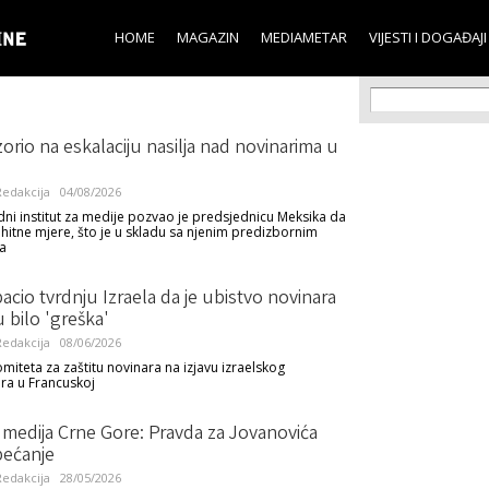
Skip to
main
HOME
MAGAZIN
MEDIAMETAR
VIJESTI I DOGAĐAJI
content
Search f
Search
orio na eskalaciju nasilja nad novinarima u
u
edakcija
04/08/2026
i institut za medije pozvao je predsjednicu Meksika da
itne mjere, što je u skladu sa njenim predizbornim
a
cio tvrdnju Izraela da je ubistvo novinara
 bilo 'greška'
edakcija
08/06/2026
omiteta za zaštitu novinara na izjavu izraelskog
a u Francuskoj
 medija Crne Gore: Pravda za Jovanovića
ećanje
edakcija
28/05/2026