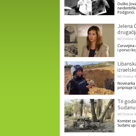
Duško Jova
neidentifik
Podgorici.
Jelena Ću
drugačij
MCOnline R
Ćuruvijina
i poruci k
Libansk
izraelsk
MCOnline R
Novinarka 
pripisuje
Tri godi
Sudanu
MCOnline R
Komitet za
Sudanu upo