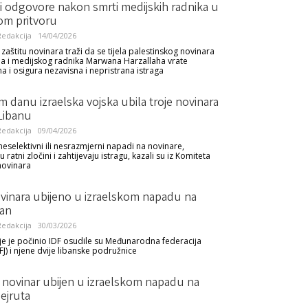
i odgovore nakon smrti medijskih radnika u
om pritvoru
edakcija
14/04/2026
zaštitu novinara traži da se tijela palestinskog novinara
a i medijskog radnika Marwana Harzallaha vrate
 i osigura nezavisna i nepristrana istraga
 danu izraelska vojska ubila troje novinara
 Libanu
edakcija
09/04/2026
neselektivni ili nesrazmjerni napadi na novinare,
u ratni zločini i zahtijevaju istragu, kazali su iz Komiteta
 novinara
ovinara ubijeno u izraelskom napadu na
ban
edakcija
30/03/2026
je je počinio IDF osudile su Međunarodna federacija
FJ) i njene dvije libanske podružnice
i novinar ubijen u izraelskom napadu na
ejruta