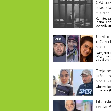
CPJ traž
izraelsk
MCOnline R
Komitet za 
Ihaba Diab
porodicama
U jednom
u Gazi i
MCOnline R
Namjerni, 
očigledni s
za zaštitu
Troje n
južni Li
MCOnline R
Ubistva ko
novinara (I
Libansk
centar B