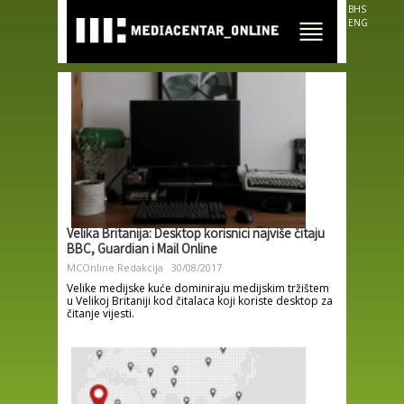
Skip to
BHS
main
ENG
content
Velika Britanija: Desktop korisnici najviše čitaju
BBC, Guardian i Mail Online
MCOnline Redakcija
30/08/2017
Velike medijske kuće dominiraju medijskim tržištem
u Velikoj Britaniji kod čitalaca koji koriste desktop za
čitanje vijesti.