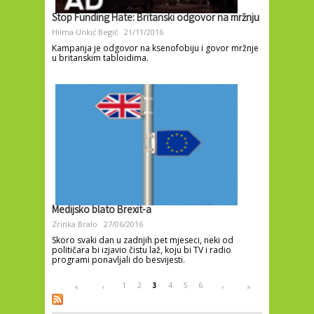
Stop Funding Hate: Britanski odgovor na mržnju
Hilma Unkić Begić
21/11/2016
Kampanja je odgovor na ksenofobiju i govor mržnje
u britanskim tabloidima.
Medijsko blato Brexit-a
Zrinka Bralo
27/06/2016
Skoro svaki dan u zadnjih pet mjeseci, neki od
političara bi izjavio čistu laž, koju bi TV i radio
programi ponavljali do besvijesti.
Pages
1
2
3
4
5
6
«
‹
›
»