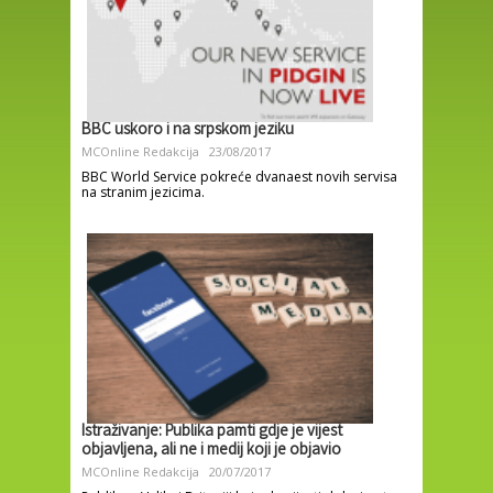
BBC uskoro i na srpskom jeziku
MCOnline Redakcija
23/08/2017
BBC World Service pokreće dvanaest novih servisa
na stranim jezicima.
Istraživanje: Publika pamti gdje je vijest
objavljena, ali ne i medij koji je objavio
MCOnline Redakcija
20/07/2017