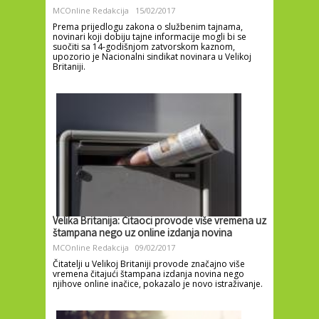
MCOnline Redakcija
15/02/2017
Prema prijedlogu zakona o službenim tajnama,
novinari koji dobiju tajne informacije mogli bi se
suočiti sa 14-godišnjom zatvorskom kaznom,
upozorio je Nacionalni sindikat novinara u Velikoj
Britaniji.
Velika Britanija: Čitaoci provode više vremena uz
štampana nego uz online izdanja novina
MCOnline Redakcija
09/02/2017
Čitatelji u Velikoj Britaniji provode značajno više
vremena čitajući štampana izdanja novina nego
njihove online inačice, pokazalo je novo istraživanje.