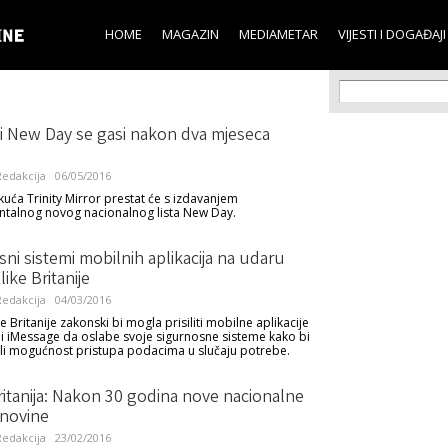
Skip to
main
HOME
MAGAZIN
MEDIAMETAR
VIJESTI I DOGAĐAJI
content
Search f
Search
ki New Day se gasi nakon dva mjeseca
edakcija
06/05/2016
kuća Trinity Mirror prestat će s izdavanjem
talnog novog nacionalnog lista New Day.
ni sistemi mobilnih aplikacija na udaru
like Britanije
edakcija
04/03/2016
e Britanije zakonski bi mogla prisiliti mobilne aplikacije
 iMessage da oslabe svoje sigurnosne sisteme kako bi
ali mogućnost pristupa podacima u slučaju potrebe.
ritanija: Nakon 30 godina nove nacionalne
novine
edakcija
23/02/2016