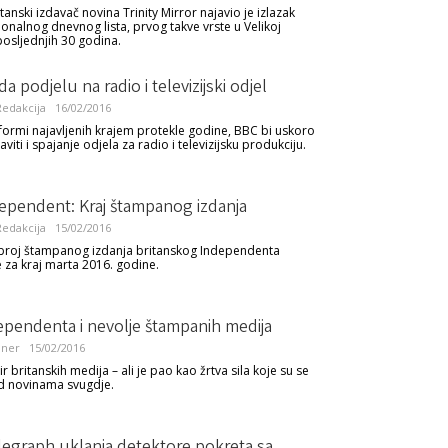
tanski izdavač novina Trinity Mirror najavio je izlazak
onalnog dnevnog lista, prvog takve vrste u Velikoj
 posljednjih 30 godina.
a podjelu na radio i televizijski odjel
edakcija
16/02/2016
formi najavljenih krajem protekle godine, BBC bi uskoro
viti i spajanje odjela za radio i televizijsku produkciju.
ependent: Kraj štampanog izdanja
edakcija
15/02/2016
 broj štampanog izdanja britanskog Independenta
e za kraj marta 2016. godine.
ependenta i nevolje štampanih medija
nner
15/02/2016
ir britanskih medija – ali je pao kao žrtva sila koje su se
d novinama svugdje.