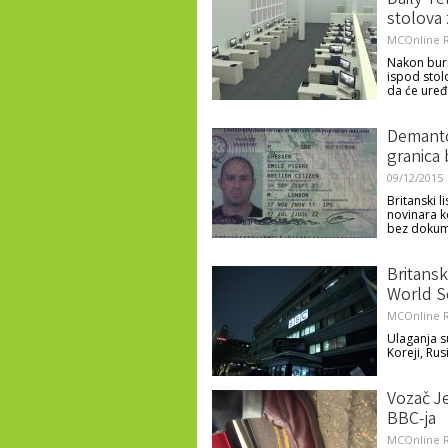
Daily Te
stolova
MCOnline R
Nakon burn
ispod stol
da će uređ
Demanto
granica
09/12/2015
Britanski l
novinara ko
bez dokum
Britansk
World S
MCOnline R
Ulaganja s
Koreji, Rusi
Vozač J
BBC-ja
MCOnline R