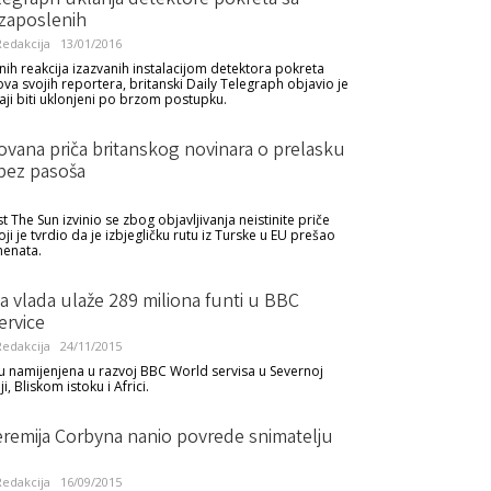
legraph uklanja detektore pokreta sa
 zaposlenih
edakcija
13/01/2016
ih reakcija izazvanih instalacijom detektora pokreta
ova svojih reportera, britanski Daily Telegraph objavio je
aji biti uklonjeni po brzom postupku.
vana priča britanskog novinara o prelasku
 bez pasoša
ist The Sun izvinio se zbog objavljivanja neistinite priče
ji je tvrdio da je izbjegličku rutu iz Turske u EU prešao
enata.
a vlada ulaže 289 miliona funti u BBC
ervice
edakcija
24/11/2015
u namijenjena u razvoj BBC World servisa u Severnoj
ji, Bliskom istoku i Africi.
eremija Corbyna nanio povrede snimatelju
edakcija
16/09/2015