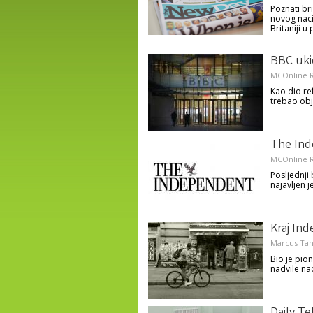
Poznati bri
novog naci
Britaniji u
BBC ukid
MCOnline R
Kao dio re
trebao obja
The Ind
MCOnline R
Posljednji
najavljen j
Kraj Ind
Marcus Ta
Bio je pion
nadvile na