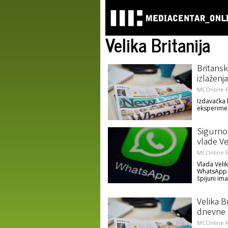
Velika Britanija
Britans
izlaženja
MCOnline R
Izdavačka 
eksperimen
Sigurnos
vlade Ve
MCOnline R
Vlada Velik
WhatsApp i
špijuni im
Velika B
dnevne 
MCOnline R