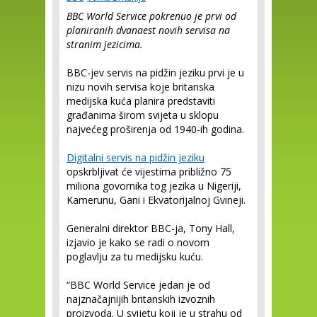
BBC World Service pokrenuo je prvi od
planiranih dvanaest novih servisa na
stranim jezicima.
BBC-jev servis na pidžin jeziku prvi je u
nizu novih servisa koje britanska
medijska kuća planira predstaviti
građanima širom svijeta u sklopu
najvećeg proširenja od 1940-ih godina.
Digitalni servis na pidžin jeziku
opskrbljivat će vijestima približno 75
miliona govornika tog jezika u Nigeriji,
Kamerunu, Gani i Ekvatorijalnoj Gvineji.
Generalni direktor BBC-ja, Tony Hall,
izjavio je kako se radi o novom
poglavlju za tu medijsku kuću.
“BBC World Service jedan je od
najznačajnijih britanskih izvoznih
proizvoda. U svijetu koji je u strahu od