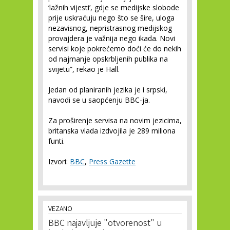
‘lažnih vijesti’, gdje se medijske slobode
prije uskraćuju nego što se šire, uloga
nezavisnog, nepristrasnog medijskog
provajdera je važnija nego ikada. Novi
servisi koje pokrećemo doći će do nekih
od najmanje opskrbljenih publika na
svijetu”, rekao je Hall.
Jedan od planiranih jezika je i srpski,
navodi se u saopćenju BBC-ja.
Za proširenje servisa na novim jezicima,
britanska vlada izdvojila je 289 miliona
funti.
Izvori:
BBC
,
Press Gazette
VEZANO
BBC najavljuje "otvorenost" u