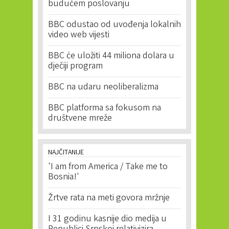
budućem poslovanju
BBC odustao od uvođenja lokalnih
video web vijesti
BBC će uložiti 44 miliona dolara u
dječiji program
BBC na udaru neoliberalizma
BBC platforma sa fokusom na
društvene mreže
NAJČITANIJE
'I am from America / Take me to
Bosnia!'
Žrtve rata na meti govora mržnje
I 31 godinu kasnije dio medija u