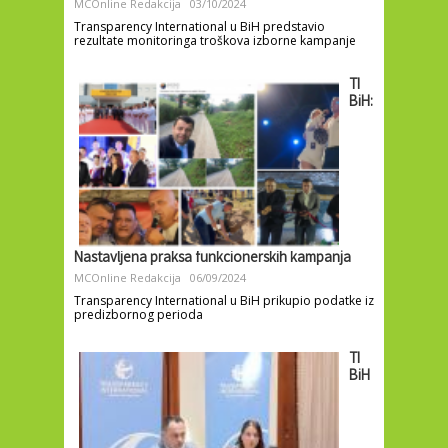
MCOnline Redakcija
03/10/2024
Transparency International u BiH predstavio
rezultate monitoringa troškova izborne kampanje
TI
BiH:
Nastavljena praksa funkcionerskih kampanja
MCOnline Redakcija
06/09/2024
Transparency International u BiH prikupio podatke iz
predizbornog perioda
TI
BiH