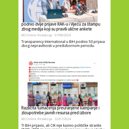
podnio dvije prijave RAK-u i Vijeću za štampu
zbog medija koji su pravili ulične ankete
MCOnline Redakcija
07/08/2024
Transparency International u BiH podnio 50 prijava
zbog nepravilnosti u predizbornom periodu.
Različita tumačenja preuranjene kampanje i
zloupotrebe javnih resursa pred izbore
MCOnline Redakcija
22/07/2024
TI BiH prijavio, ali CIK nije kaznio političke stranke