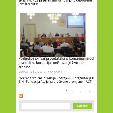
SNSD i PDP za preuranjenu kampanju i zloupotrebu
javnih resursa
Posljedice skrivanja podataka o koncesijama od
javnosti su korupcija i uništavanje životne
sredine
MCOnline Redakcija
26/06/2024
Održana stručna diskusija u Sarajevu u organizaciji TI
BiH i Fondacija Atelje za društvene promjene – ACT
Pages
1
2
›
»
Search form
Search