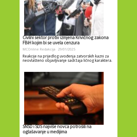
Civilni sektor protiv izmjena Krivičnog zakona
FBiH kojim bi se uvela cenzura
MCOnline Redakcija
29/01/2025
Reakcije na prijedlog uvođenja zatvorskih kazni za
neovlašteno objavljivanje sadržaja ličnog karaktera.
SNSD i SDS najviše novca potrošili na
oglašavanje u medijima