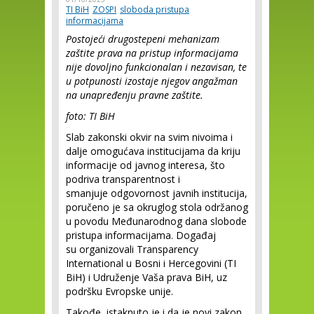
TI BiH
ZOSPI
sloboda pristupa
informacijama
Postojeći drugostepeni mehanizam
zaštite prava na pristup informacijama
nije dovoljno funkcionalan i nezavisan, te
u potpunosti izostaje njegov angažman
na unapređenju pravne zaštite.
foto: TI BiH
Slab zakonski okvir na svim nivoima i
dalje omogućava institucijama da kriju
informacije od javnog interesa, što
podriva transparentnost i
smanjuje odgovornost javnih institucija,
poručeno je sa okruglog stola održanog
u povodu Međunarodnog dana slobode
pristupa informacijama. Događaj
su organizovali Transparency
International u Bosni i Hercegovini (TI
BiH) i Udruženje Vaša prava BiH, uz
podršku Evropske unije.
Takođe, istaknuto je i da je novi zakon