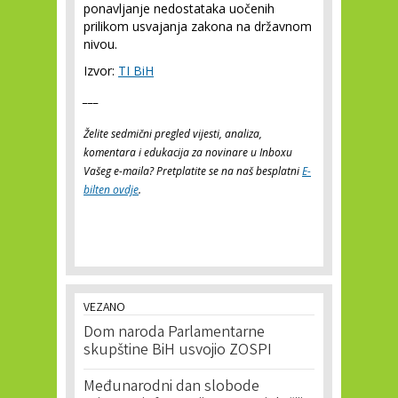
ponavljanje nedostataka uočenih
prilikom usvajanja zakona na državnom
nivou.
Izvor:
TI BiH
___
Želite sedmični pregled vijesti, analiza,
komentara i edukacija za novinare u Inboxu
Vašeg e-maila? Pretplatite se na naš besplatni
E-
bilten ovdje
.
VEZANO
Dom naroda Parlamentarne
skupštine BiH usvojio ZOSPI
Međunarodni dan slobode