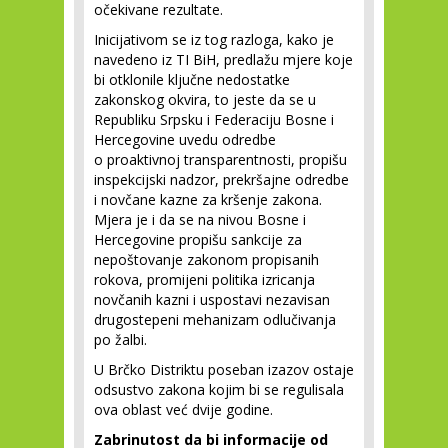
očekivane rezultate.
Inicijativom se iz tog razloga, kako je
navedeno iz TI BiH, predlažu mjere koje
bi otklonile ključne nedostatke
zakonskog okvira, to jeste da se u
Republiku Srpsku i Federaciju Bosne i
Hercegovine uvedu odredbe
o proaktivnoj transparentnosti, propišu
inspekcijski nadzor, prekršajne odredbe
i novčane kazne za kršenje zakona.
Mjera je i da se na nivou Bosne i
Hercegovine propišu sankcije za
nepoštovanje zakonom propisanih
rokova, promijeni politika izricanja
novčanih kazni i uspostavi nezavisan
drugostepeni mehanizam odlučivanja
po žalbi.
U Brčko Distriktu poseban izazov ostaje
odsustvo zakona kojim bi se regulisala
ova oblast već dvije godine.
Zabrinutost da bi informacije od