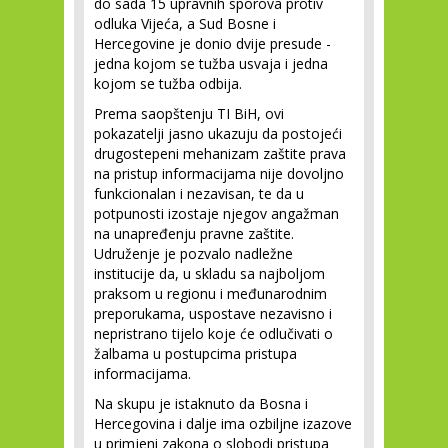
do sada 15 upravnih sporova protiv
odluka Vijeća, a Sud Bosne i
Hercegovine je donio dvije presude -
jedna kojom se tužba usvaja i jedna
kojom se tužba odbija.
Prema saopštenju TI BiH, ovi
pokazatelji jasno ukazuju da postojeći
drugostepeni mehanizam zaštite prava
na pristup informacijama nije dovoljno
funkcionalan i nezavisan, te da u
potpunosti izostaje njegov angažman
na unapređenju pravne zaštite.
Udruženje je pozvalo nadležne
institucije da, u skladu sa najboljom
praksom u regionu i međunarodnim
preporukama, uspostave nezavisno i
nepristrano tijelo koje će odlučivati o
žalbama u postupcima pristupa
informacijama.
Na skupu je istaknuto da Bosna i
Hercegovina i dalje ima ozbiljne izazove
u primjeni zakona o slobodi pristupa