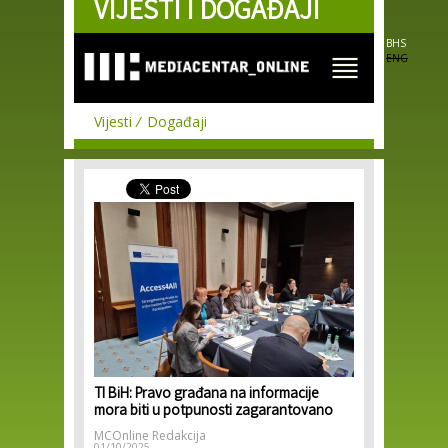
VIJESTI I DOGAĐAJI
Skip to
main
content
BHS
ENG
Vijesti
Događaji
TI BiH: Pravo građana na informacije
mora biti u potpunosti zagarantovano
MCOnline Redakcija
01/10/2025