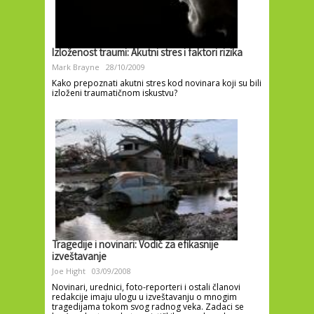
Izloženost traumi: Akutni stres i faktori rizika
Mark Brayne
28/10/2009
Kako prepoznati akutni stres kod novinara koji su bili
izloženi traumatičnom iskustvu?
Tragedije i novinari: Vodič za efikasnije
izveštavanje
Joe Hight
03/09/2008
Novinari, urednici, foto-reporteri i ostali članovi
redakcije imaju ulogu u izveštavanju o mnogim
tragedijama tokom svog radnog veka. Zadaci se