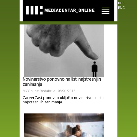
Skip to
BHS
main
ENG
content
Novinarstvo ponovno na listi najstresnijih
zanimanja
MCOnline Redakcija
08/01/2015
CareerCast ponovno uključio novinartvo u listu
najstresnijih zanimanja.