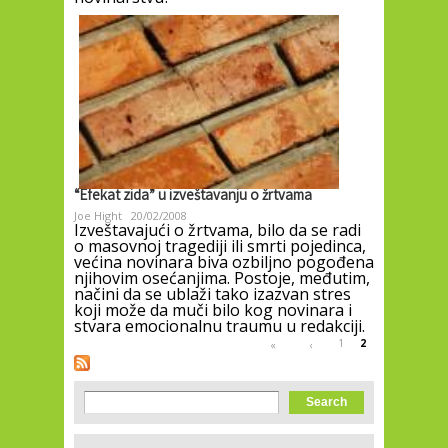
“Efekat zida” u izveštavanju o žrtvama
Joe Hight
20/02/2008
Izveštavajući o žrtvama, bilo da se radi
o masovnoj tragediji ili smrti pojedinca,
većina novinara biva ozbiljno pogođena
njihovim osećanjima. Postoje, međutim,
načini da se ublaži tako izazvan stres
koji može da muči bilo kog novinara i
stvara emocionalnu traumu u redakciji.
Pages
1
2
«
‹
Search form
Search