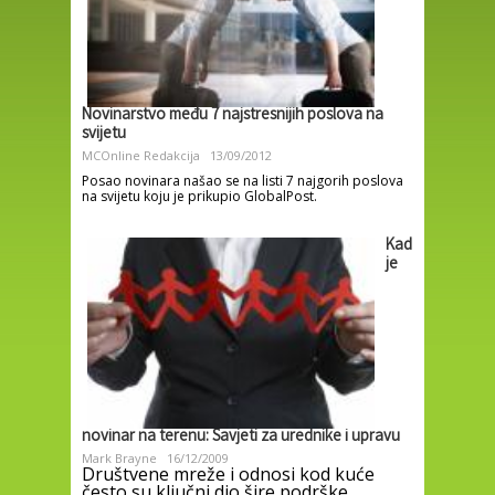
Novinarstvo među 7 najstresnijih poslova na
svijetu
MCOnline Redakcija
13/09/2012
Posao novinara našao se na listi 7 najgorih poslova
na svijetu koju je prikupio GlobalPost.
Kad
je
novinar na terenu: Savjeti za urednike i upravu
Mark Brayne
16/12/2009
Društvene mreže i odnosi kod kuće
često su ključni dio šire podrške