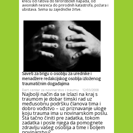
kreću od ratova do terorističkih napada, od
avionskih nesreća do prirodnih katastrofa, požara i
ubistava. Svima su zajedničke žrtve.
Saveti za brigu o osoblju za urednike i
menadžere redakcijskog osoblja izloženog
traumatičnim događajima
Dart centar za novinarstvo i traumu
12/03/2008
Najbolji način da se izlazi na kraj s
traumom je dobar timski rad uz
međusobnu podršku članova tima i
dobro vođstvo – uz priznavanje uloge
koju trauma ima u novinarskom poslu.
Šta tačno činiti pre zadatka, tokom
zadatka i posle njega da pomognete
zdravlju vašeg osoblja a time i boljem
novinarstvu?