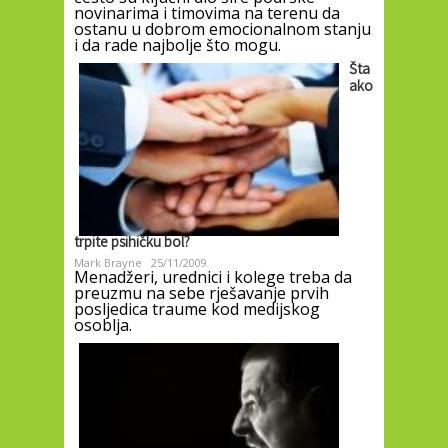
novinarima i timovima na terenu da
ostanu u dobrom emocionalnom stanju
i da rade najbolje što mogu.
Šta
ako
trpite psihičku bol?
Mark Brayne
25/11/2009
Menadžeri, urednici i kolege treba da
preuzmu na sebe rješavanje prvih
posljedica traume kod medijskog
osoblja.