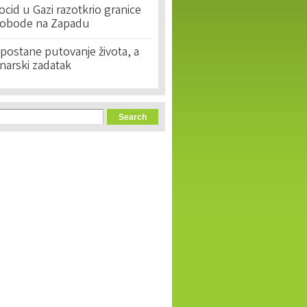
cid u Gazi razotkrio granice
lobode na Zapadu
postane putovanje života, a
narski zadatak
orm