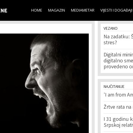
Skip to
main
HOME
MAGAZIN
MEDIAMETAR
VIJESTI I DOGAĐAJI
content
VEZANO
Na zadatku: Š
stres?
Digitalni mini
digitalno smeć
provedeno o
NAJČITANIJE
'I am from Am
Žrtve rata na
I 31 godinu k
Srpskoj relat