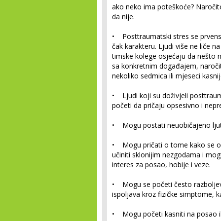
ako neko ima poteškoće? Naročito a
da nije.
• Posttraumatski stres se prvens
čak karakteru. Ljudi više ne liče na
timske kolege osjećaju da nešto ne
sa konkretnim događajem, naroči
nekoliko sedmica ili mjeseci kasnij
• Ljudi koji su doživjeli posttrau
početi da pričaju opsesivno i nep
• Mogu postati neuobičajeno ljutiti 
• Mogu pričati o tome kako se osj
učiniti sklonijim nezgodama i mog
interes za posao, hobije i veze.
• Mogu se početi često razboljeva
ispoljava kroz fizičke simptome, k
• Mogu početi kasniti na posao ili