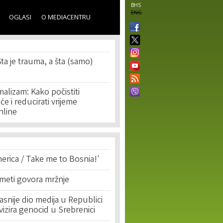
BHS
ENG
OGLASI
O MEDIACENTRU
ta je trauma, a šta (samo)
malizam: Kako počistiti
e i reducirati vrijeme
nline
erica / Take me to Bosnia!'
 meti govora mržnje
asnije dio medija u Republici
ivizira genocid u Srebrenici