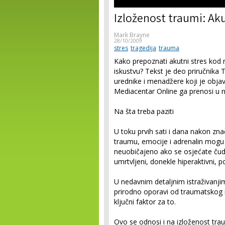
Izloženost traumi: Akut
Mark Brayne
28/10/2009
stres
tragedija
trauma
Kako prepoznati akutni stres kod n
iskustvu? Tekst je deo priručnika 
urednike i menadžere koji je obja
Mediacentar Online ga prenosi u 
Na šta treba paziti
U toku prvih sati i dana nakon znač
traumu, emocije i adrenalin mogu 
neuobičajeno ako se osjećate čudn
umrtvljeni, donekle hiperaktivni, 
U nedavnim detaljnim istraživanji
prirodno oporavi od traumatskog i
ključni faktor za to.
Ovo se odnosi i na izloženost trau