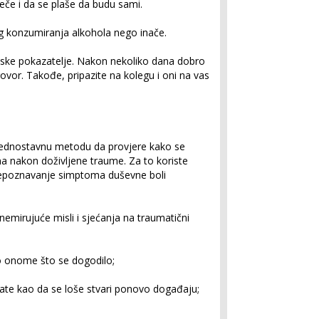
eče i da se plaše da budu sami.
konzumiranja alkohola nego inače.
ske pokazatelje. Nakon nekoliko dana dobro
vor. Takođe, pripazite na kolegu i oni na vas
u jednostavnu metodu da provjere kako se
a nakon doživljene traume. Za to koriste
prepoznavanje simptoma duševne boli
nemirujuće misli i sjećanja na traumatični
 onome što se dogodilo;
ate kao da se loše stvari ponovo događaju;