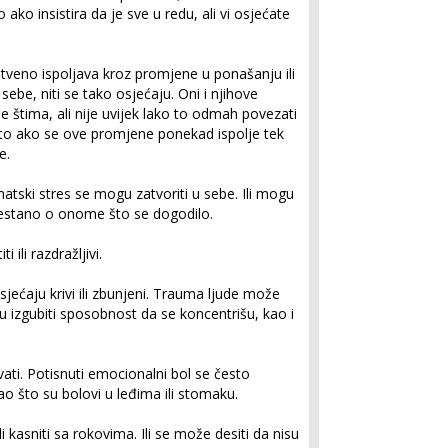
ko insistira da je sve u redu, ali vi osjećate
tveno ispoljava kroz promjene u ponašanju ili
 sebe, niti se tako osjećaju. Oni i njihove
 štima, ali nije uvijek lako to odmah povezati
to ako se ove promjene ponekad ispolje tek
e.
matski stres se mogu zatvoriti u sebe. Ili mogu
restano o onome što se dogodilo.
ili razdražljivi.
ećaju krivi ili zbunjeni. Trauma ljude može
u izgubiti sposobnost da se koncentrišu, kao i
ti. Potisnuti emocionalni bol se često
ao što su bolovi u leđima ili stomaku.
 kasniti sa rokovima. Ili se može desiti da nisu