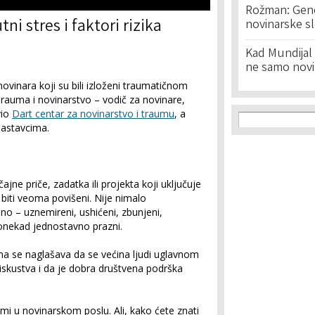
Rožman: Geno
ni stres i faktori rizika
novinarske s
Kad Mundijal 
ne samo novi
ovinara koji su bili izloženi traumatičnom
Trauma i novinarstvo – vodič za novinare,
Search f
vio
Dart centar za novinarstvo i traumu
, a
Search
nastavcima.
ajne priče, zadatka ili projekta koji uključuje
biti veoma povišeni. Nije nimalo
o – uznemireni, ushićeni, zbunjeni,
ponekad jednostavno prazni.
ma se naglašava da se većina ljudi uglavnom
skustva i da je dobra društvena podrška
mi u novinarskom poslu. Ali, kako ćete znati