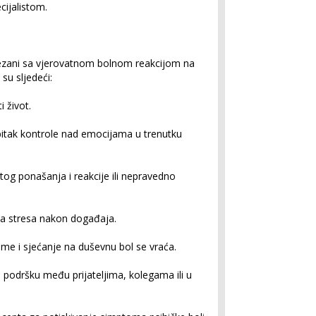
cijalistom.
povezani sa vjerovatnom bolnom reakcijom na
su sljedeći:
i život.
bitak kontrole nad emocijama u trenutku
og ponašanja i reakcije ili nepravedno
a stresa nakon događaja.
ume i sjećanje na duševnu bol se vraća.
odršku među prijateljima, kolegama ili u