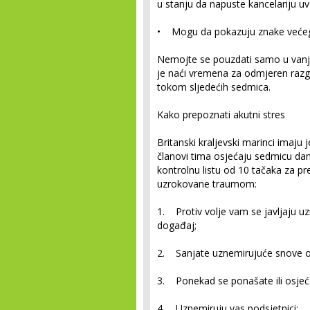
u stanju da napuste kancelariju uv
• Mogu da pokazuju znake većeg 
Nemojte se pouzdati samo u vanj
je naći vremena za odmjeren razgo
tokom sljedećih sedmica.
Kako prepoznati akutni stres
Britanski kraljevski marinci imaj
članovi tima osjećaju sedmicu dan
kontrolnu listu od 10 tačaka za 
uzrokovane traumom:
1. Protiv volje vam se javljaju uz
događaj;
2. Sanjate uznemirujuće snove o
3. Ponekad se ponašate ili osjeć
4. Uznemiruju vas podsjetnici;