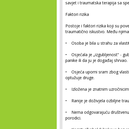
savjet i traumatska terapija sa spe
Faktori rizika
Postoje i faktori rizika koji su 
traumatično iskustvo. Među njima 
• Osoba je bila u strahu za vlastit
• Osjećala je „izgubljenost“ - gu
panike ili da ju je događaj shrvao.
• Osjeća uporni sram zbog vlastit
optužuje druge.
• Izložena je znatnim uzročnicim
• Ranije je doživjela ozbiljne tra
• Nema odgovarajuću društvenu p
porodici.