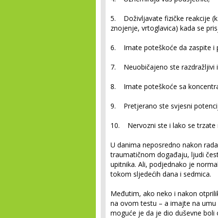
5. Doživljavate fizičke reakcije (
znojenje, vrtoglavica) kada se pri
6. Imate poteškoće da zaspite i 
7. Neuobičajeno ste razdražljivi ili
8. Imate poteškoće sa koncentr
9. Pretjerano ste svjesni potencij
10. Nervozni ste i lako se trzate 
U danima neposredno nakon rada na
traumatičnom događaju, ljudi čes
upitnika. Ali, podjednako je norm
tokom sljedećih dana i sedmica.
Međutim, ako neko i nakon otprili
na ovom testu – a imajte na umu k
moguće je da je dio duševne boli