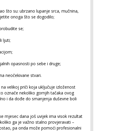
kao što su: ubrzano lupanje srca, mučnina,
sjetite onoga što se dogodilo;
probudite se;
 ljuti;
acijom;
alnih opasnosti po sebe i druge;
na neočekivane stvari.
 velikoj priči koja uključuje izloženost
to označe nekoliko gornjih tačaka ovog
alno i da dođe do smanjenja duševne boli
ke mjesec dana još uvijek ima visok rezultat
oliko ga je važno stalno provjeravati –
 ostao, pa onda može pomoći profesionalni