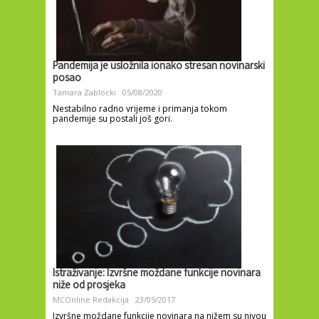
Pandemija je usložnila ionako stresan novinarski
posao
Tamara Zablocki
05/08/2020
Nestabilno radno vrijeme i primanja tokom
pandemije su postali još gori.
Istraživanje: Izvršne moždane funkcije novinara
niže od prosjeka
MCOnline Redakcija
23/05/2017
Izvršne moždane funkcije novinara na nižem su nivou