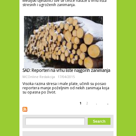
Medijski djelatnici sve se češće nalaze u vrhu lista
stresnih i ugroženih zanimanja.
SAD: Reporteri na vrhu liste najgorih zanimanja
MCOnline Redakcija
17/04/2015
Visoka razina stresa i male plate, učinili su posao
reportera manje poželjnim od nekih zanimaja koja
su opasna po život.
Pages
1
2
›
»
Search form
Search