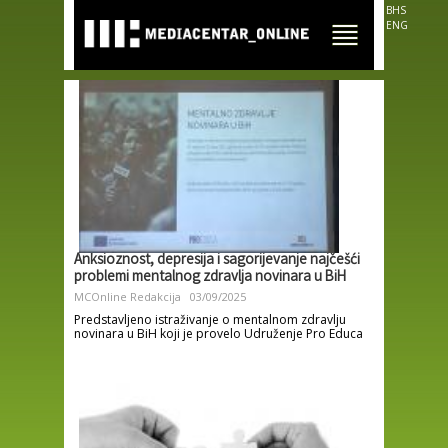
Skip to
BHS
main
ENG
content
Anksioznost, depresija i sagorijevanje najčešći
problemi mentalnog zdravlja novinara u BiH
MCOnline Redakcija
03/09/2025
Predstavljeno istraživanje o mentalnom zdravlju
novinara u BiH koji je provelo Udruženje Pro Educa