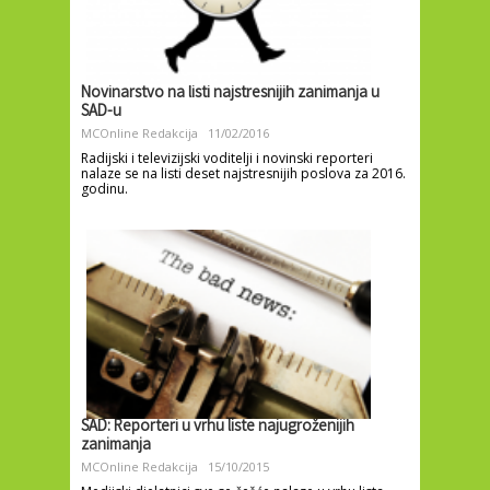
Novinarstvo na listi najstresnijih zanimanja u
SAD-u
MCOnline Redakcija
11/02/2016
Radijski i televizijski voditelji i novinski reporteri
nalaze se na listi deset najstresnijih poslova za 2016.
godinu.
SAD: Reporteri u vrhu liste najugroženijih
zanimanja
MCOnline Redakcija
15/10/2015