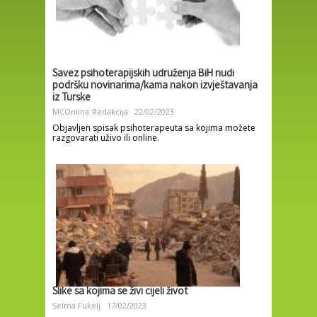
Savez psihoterapijskih udruženja BiH nudi
podršku novinarima/kama nakon izvještavanja
iz Turske
MCOnline Redakcija
22/02/2023
Objavljen spisak psihoterapeuta sa kojima možete
razgovarati uživo ili online.
Slike sa kojima se živi cijeli život
Selma Fukelj
17/02/2023