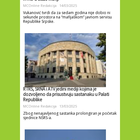
MCOnline Redakcija
14/03/2025
Vukanović tvrdi da za sedam godina nije dobio ni
sekunde prostora na “mafijaškom” javnom servisu
Republike Srpske.
RTRS, SRNA i ATV jedini mediji kojima je
dozvoljeno da prisustvuju sastanaku u Palati
Republike
MCOnline Redakcija
13/03/2025
Zbog nenajavljenog sastanka prolongiran je početak
sjednice NSRS-a.