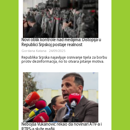
Novi oblik kontrole nad medijima: Distopija u
Republici Srpskoj postaje realnost
Gordana Katana
24/09/2025
Republika Srpska najavljuje osnivanje tijela za borbu
protiv dezinformacija, no to otvara pitanje motiva.
Nebojša Vukanović rekao da novinari ATV-a i
RTRS-a služe mafiji