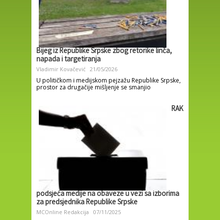
Bijeg iz Republike Srpske zbog retorike linča,
napada i targetiranja
Vladimir Kovačević
21/05/2026
U političkom i medijskom pejzažu Republike Srpske,
prostor za drugačije mišljenje se smanjio
RAK
podsjeća medije na obaveze u vezi sa izborima
za predsjednika Republike Srpske
MCOnline Redakcija
07/11/2025