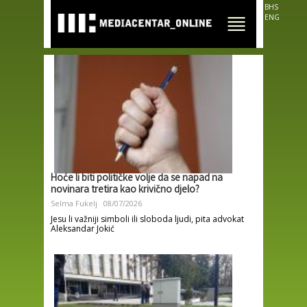
Skip to
BHS
main
ENG
content
Hoće li biti političke volje da se napad na
novinara tretira kao krivično djelo?
Selma Fukelj
08/07/2026
Jesu li važniji simboli ili sloboda ljudi, pita advokat
Aleksandar Jokić