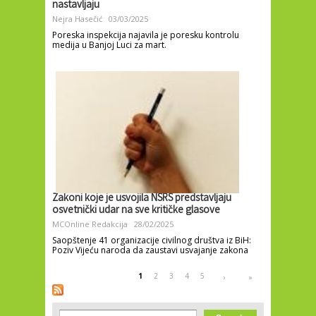
nastavljaju
Nejra Hasečić
03/03/2025
Poreska inspekcija najavila je poresku kontrolu
medija u Banjoj Luci za mart.
Zakoni koje je usvojila NSRS predstavljaju
osvetnički udar na sve kritičke glasove
MCOnline Redakcija
28/02/2025
Saopštenje 41 organizacije civilnog društva iz BiH:
Poziv Vijeću naroda da zaustavi usvajanje zakona
Pages
1
2
3
4
5
›
»
Search