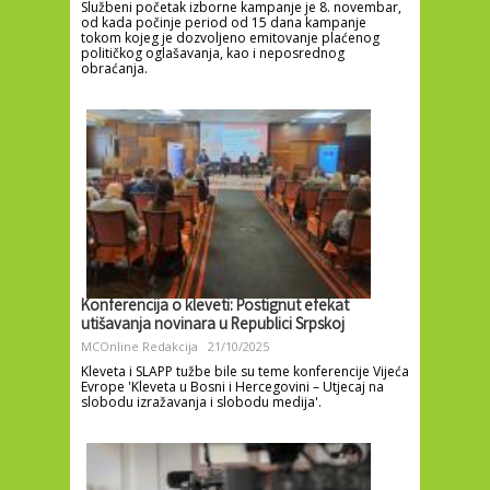
Službeni početak izborne kampanje je 8. novembar,
od kada počinje period od 15 dana kampanje
tokom kojeg je dozvoljeno emitovanje plaćenog
političkog oglašavanja, kao i neposrednog
obraćanja.
Konferencija o kleveti: Postignut efekat
utišavanja novinara u Republici Srpskoj
MCOnline Redakcija
21/10/2025
Kleveta i SLAPP tužbe bile su teme konferencije Vijeća
Evrope 'Kleveta u Bosni i Hercegovini – Utjecaj na
slobodu izražavanja i slobodu medija'.