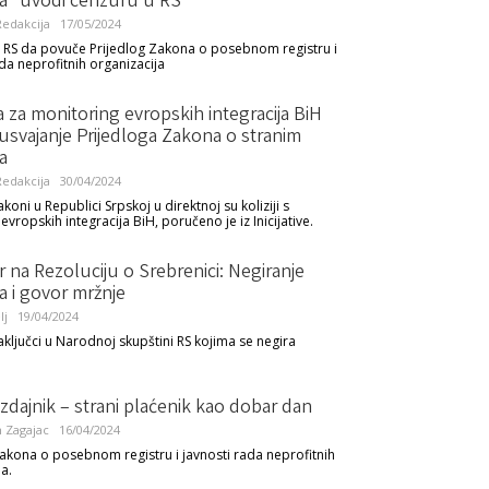
a“ uvodi cenzuru u RS
edakcija
17/05/2024
i RS da povuče Prijedlog Zakona o posebnom registru i
ada neprofitnih organizacija
iva za monitoring evropskih integracija BiH
usvajanje Prijedloga Zakona o stranim
a
edakcija
30/04/2024
koni u Republici Srpskoj u direktnoj su koliziji s
ropskih integracija BiH, poručeno je iz Inicijative.
na Rezoluciju o Srebrenici: Negiranje
a i govor mržnje
lj
19/04/2024
aključci u Narodnoj skupštini RS kojima se negira
zdajnik – strani plaćenik kao dobar dan
n Zagajac
16/04/2024
zakona o posebnom registru i javnosti rada neprofitnih
a.