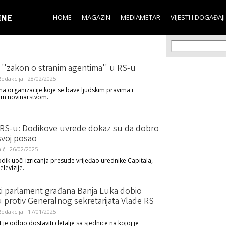
Skip to
main
HOME
MAGAZIN
MEDIAMETAR
VIJESTI I DOGAĐAJI
content
Search f
Search
 ''zakon o stranim agentima'' u RS-u
edakcija
28/02/2025
na organizacije koje se bave ljudskim pravima i
kim novinarstvom.
u RS-u: Dodikove uvrede dokaz su da dobro
svoj posao
ić
26/02/2025
dik uoči izricanja presude vrijeđao urednike Capitala,
elevizije.
ki parlament građana Banja Luka dobio
protiv Generalnog sekretarijata Vlade RS
edakcija
17/01/2025
t je odbio dostaviti detalje sa sjednice na kojoj je