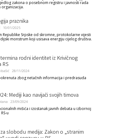
ijedlog zakona o posebnom registru i javnosti rada
 organizacija.
gija praznika
ć
10/01/2025
n Republike Srpske od skromne, protokolarne vijesti
ijski monstrum koji usisava energiju cijelog društva.
 termina rodni identitet iz Krivičnog
a RS
ibašić
28/11/2024
a pokrenuta zbog netačnih informacija i predrasuda
024: Mediji kao navijači svojih timova
atana
23/09/2024
acionalnih mišića i izostanak javnih debata u izbornoj
 RS-u
a za slobodu medija: Zakon o „stranim