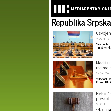
Republika Srpska
Usvojen
MCOnline R
Novi udar 
istraživač
Mediji 
radimo 
Slađan Tom
Milorad Do
Buke i BN t
Helsinš
presudu 
MCOnline R
Sekretarija