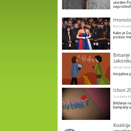
utvrđen Pr
neprofitnih
Hronolo
Boro Konti
Kako je Da
postao med
Brisanje
zakonik
Adnan Kadr
Inicijativ
Izbori 2
Gordana K
Bildanje n
kampanji u
Koalicij