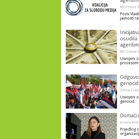
agentim
MCOnline R
Poziv Vlad
javnosti r
Inicijat
osudila 
agentim
MCOnline R
Usvojeni za
procesom ev
Odgovor 
genocid
Selma Fuke
Usvojeni z
genocid.
Domaći i
Jovana Kisi
Prijedlog 
organizacij