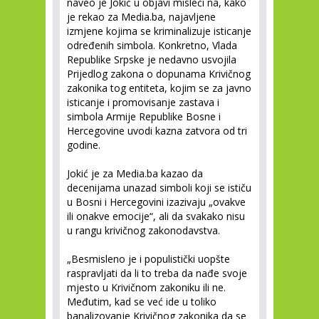
naveo je Jokić u objavi misleći na, kako
je rekao za Media.ba, najavljene
izmjene kojima se kriminalizuje isticanje
određenih simbola. Konkretno, Vlada
Republike Srpske je nedavno usvojila
Prijedlog zakona o dopunama Krivičnog
zakonika tog entiteta, kojim se za javno
isticanje i promovisanje zastava i
simbola Armije Republike Bosne i
Hercegovine uvodi kazna zatvora od tri
godine.
Jokić je za Media.ba kazao da
decenijama unazad simboli koji se ističu
u Bosni i Hercegovini izazivaju „ovakve
ili onakve emocije“, ali da svakako nisu
u rangu krivičnog zakonodavstva.
„Besmisleno je i populistički uopšte
raspravljati da li to treba da nađe svoje
mjesto u Krivičnom zakoniku ili ne.
Međutim, kad se već ide u toliko
banalizovanje Krivičnog zakonika da se