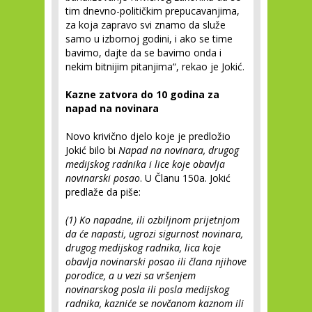
tim dnevno-političkim prepucavanjima,
za koja zapravo svi znamo da služe
samo u izbornoj godini, i ako se time
bavimo, dajte da se bavimo onda i
nekim bitnijim pitanjima“, rekao je Jokić.
Kazne zatvora do 10 godina za
napad na novinara
Novo krivično djelo koje je predložio
Jokić bilo bi
Napad na novinara, drugog
medijskog radnika i lice koje obavlja
novinarski posao
. U Članu 150a. Jokić
predlaže da piše:
(1) Ko napadne, ili ozbiljnom prijetnjom
da će napasti, ugrozi sigurnost novinara,
drugog medijskog radnika, lica koje
obavlja novinarski posao ili člana njihove
porodice, a u vezi sa vršenjem
novinarskog posla ili posla medijskog
radnika, kazniće se novčanom kaznom ili