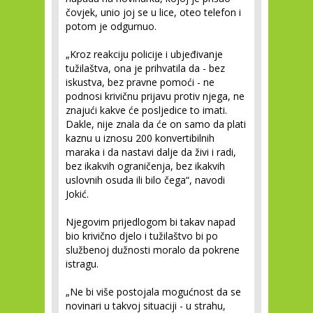
čovjek, unio joj se u lice, oteo telefon i
potom je odgurnuo.
„Kroz reakciju policije i ubjeđivanje
tužilaštva, ona je prihvatila da - bez
iskustva, bez pravne pomoći - ne
podnosi krivičnu prijavu protiv njega, ne
znajući kakve će posljedice to imati.
Dakle, nije znala da će on samo da plati
kaznu u iznosu 200 konvertibilnih
maraka i da nastavi dalje da živi i radi,
bez ikakvih ograničenja, bez ikakvih
uslovnih osuda ili bilo čega“, navodi
Jokić.
Njegovim prijedlogom bi takav napad
bio krivično djelo i tužilaštvo bi po
službenoj dužnosti moralo da pokrene
istragu.
„Ne bi više postojala mogućnost da se
novinari u takvoj situaciji - u strahu,