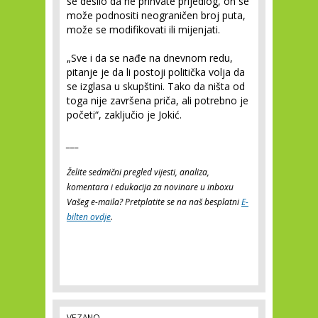
se desilo da ne prihvate prijedlog, on se
može podnositi neograničen broj puta,
može se modifikovati ili mijenjati.
„Sve i da se nađe na dnevnom redu,
pitanje je da li postoji politička volja da
se izglasa u skupštini. Tako da ništa od
toga nije završena priča, ali potrebno je
početi“, zaključio je Jokić.
___
Želite sedmični pregled vijesti, analiza,
komentara i edukacija za novinare u inboxu
Vašeg e-maila? Pretplatite se na naš besplatni
E-
bilten ovdje
.