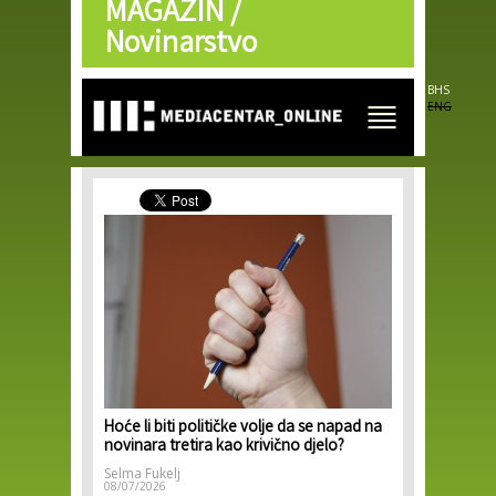
MAGAZIN /
Skip to
main
Novinarstvo
content
BHS
ENG
Hoće li biti političke volje da se napad na
novinara tretira kao krivično djelo?
Selma Fukelj
08/07/2026