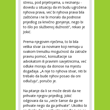
stresu, pod prijetnjama, u neznanju -
dovedu u situaciju da im budu ugrožena
njihova prava, već bi njihova prava bila
zaštićena i ne bi moralo da podnose
prijedlog za krivično gonjenje, nego bi
to išlo po službenoj dužnosti“, rekao je
Jokić.
Prema njegovim riječima, to bi bila
velika stvar za novinare koji nemaju u
svakom trenutku mogućnost da zatraže
pravnu pomoć, konsultacije sa
advokatom ili pravnim savjetnicima, već
odluke moraju da donose na mjestu
događaja. „A nije to njihova stvar, niti bi
trebalo da bude njihov posao da oni
odlučuju“, poručio je.
Na pitanje da li se može desiti da ne
prihvate njegov prijedlog, Jokić
odgovara da su „veće šanse da ga ne
prihvate nego da ga prihvate“. Ukoliko bi