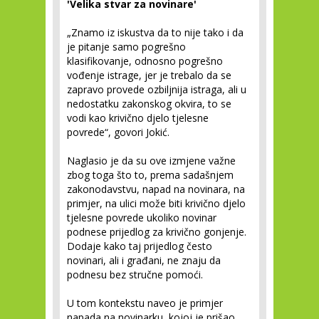
'Velika stvar za novinare'
„Znamo iz iskustva da to nije tako i da
je pitanje samo pogrešno
klasifikovanje, odnosno pogrešno
vođenje istrage, jer je trebalo da se
zapravo provede ozbiljnija istraga, ali u
nedostatku zakonskog okvira, to se
vodi kao krivično djelo tjelesne
povrede“, govori Jokić.
Naglasio je da su ove izmjene važne
zbog toga što to, prema sadašnjem
zakonodavstvu, napad na novinara, na
primjer, na ulici može biti krivično djelo
tjelesne povrede ukoliko novinar
podnese prijedlog za krivično gonjenje.
Dodaje kako taj prijedlog često
novinari, ali i građani, ne znaju da
podnesu bez stručne pomoći.
U tom kontekstu naveo je primjer
napada na novinarku, kojoj je prišao