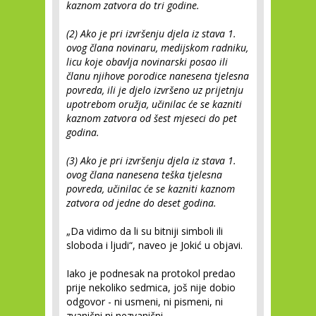
kaznom zatvora do tri godine.
(2) Ako je pri izvršenju djela iz stava 1.
ovog člana novinaru, medijskom radniku,
licu koje obavlja novinarski posao ili
članu njihove porodice nanesena tjelesna
povreda, ili je djelo izvršeno uz prijetnju
upotrebom oružja, učinilac će se kazniti
kaznom zatvora od šest mjeseci do pet
godina.
(3) Ako je pri izvršenju djela iz stava 1.
ovog člana nanesena teška tjelesna
povreda, učinilac će se kazniti kaznom
zatvora od jedne do deset godina.
„Da vidimo da li su bitniji simboli ili
sloboda i ljudi“, naveo je Jokić u objavi.
Iako je podnesak na protokol predao
prije nekoliko sedmica, još nije dobio
odgovor - ni usmeni, ni pismeni, ni
zvanični ni nezvanični.