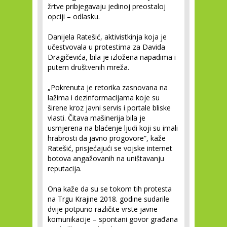
žrtve pribjegavaju jedinoj preostaloj
opciji – odlasku.
Danijela Ratešić, aktivistkinja koja je
učestvovala u protestima za Davida
Dragičevića, bila je izložena napadima i
putem društvenih mreža.
„Pokrenuta je retorika zasnovana na
lažima i dezinformacijama koje su
širene kroz javni servis i portale bliske
vlasti. Čitava mašinerija bila je
usmjerena na blaćenje ljudi koji su imali
hrabrosti da javno progovore“, kaže
Ratešić, prisjećajući se vojske internet
botova angažovanih na uništavanju
reputacija.
Ona kaže da su se tokom tih protesta
na Trgu Krajine 2018. godine sudarile
dvije potpuno različite vrste javne
komunikacije – spontani govor građana