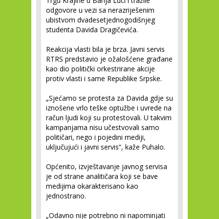
Trgu Krajine u Banja Luci i tražile
odgovore u vezi sa nerazriješenim
ubistvom dvadesetjednogodišnjeg
studenta Davida Dragičevića.
Reakcija vlasti bila je brza. Javni servis
RTRS predstavio je ožalošćene građane
kao dio politički orkestrirane akcije
protiv vlasti i same Republike Srpske.
„Sjećamo se protesta za Davida gdje su
iznošene vrlo teške optužbe i uvrede na
račun ljudi koji su protestovali. U takvim
kampanjama nisu učestvovali samo
političari, nego i pojedini mediji,
uključujući i javni servis“, kaže Puhalo.
Općenito, izvještavanje javnog servisa
je od strane analitičara koji se bave
medijima okarakterisano kao
jednostrano.
„Odavno nije potrebno ni napominjati