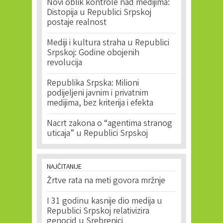
Novi oblik kontrole nad medijima:
Distopija u Republici Srpskoj
postaje realnost
Mediji i kultura straha u Republici
Srpskoj: Godine obojenih
revolucija
Republika Srpska: Milioni
podijeljeni javnim i privatnim
medijima, bez kriterija i efekta
Nacrt zakona o “agentima stranog
uticaja” u Republici Srpskoj
NAJČITANIJE
Žrtve rata na meti govora mržnje
I 31 godinu kasnije dio medija u
Republici Srpskoj relativizira
genocid u Srebrenici