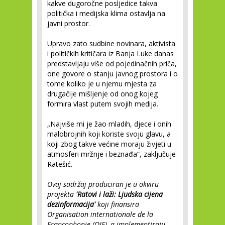
kakve dugoročne posljedice takva
politička i medijska klima ostavlja na
javni prostor.
Upravo zato sudbine novinara, aktivista
i političkih kritičara iz Banja Luke danas
predstavljaju više od pojedinačnih priča,
one govore o stanju javnog prostora i o
tome koliko je u njemu mjesta za
drugačije mišljenje od onog kojeg
formira vlast putem svojih medija.
„Najviše mi je žao mladih, djece i onih
malobrojnih koji koriste svoju glavu, a
koji zbog takve većine moraju živjeti u
atmosferi mržnje i beznađa“, zaključuje
Ratešić.
Ovaj sadržaj produciran je u okviru
projekta
'Ratovi i laži: Ljudska cijena
dezinformacija'
koji finansira
Organisation internationale de la
Francophonie (OIF), a implementiraju