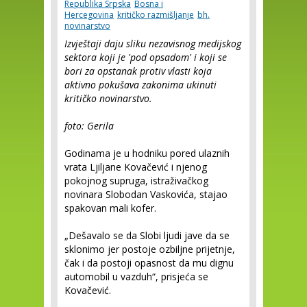
Republika Srpska
Bosna i
Hercegovina
kritičko razmišljanje
bh.
novinarstvo
Izvještaji daju sliku nezavisnog medijskog
sektora koji je 'pod opsadom' i koji se
bori za opstanak protiv vlasti koja
aktivno pokušava zakonima ukinuti
kritičko novinarstvo.
foto: Gerila
Godinama je u hodniku pored ulaznih
vrata Ljiljane Kovačević i njenog
pokojnog supruga, istraživačkog
novinara Slobodan Vaskovića, stajao
spakovan mali kofer.
„Dešavalo se da Slobi ljudi jave da se
sklonimo jer postoje ozbiljne prijetnje,
čak i da postoji opasnost da mu dignu
automobil u vazduh“, prisjeća se
Kovačević.