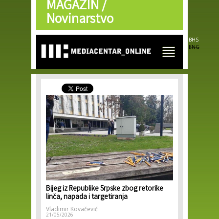
MAGAZIN /
Skip to
main
Novinarstvo
content
BHS
ENG
Bijeg iz Republike Srpske zbog retorike
linča, napada i targetiranja
Vladimir Kovačević
21/05/2026