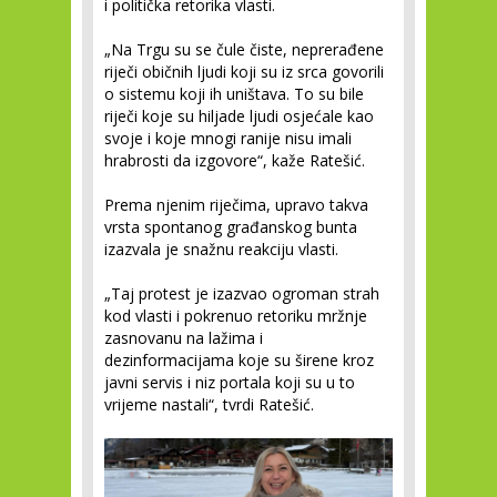
i politička retorika vlasti.
„Na Trgu su se čule čiste, neprerađene
riječi običnih ljudi koji su iz srca govorili
o sistemu koji ih uništava. To su bile
riječi koje su hiljade ljudi osjećale kao
svoje i koje mnogi ranije nisu imali
hrabrosti da izgovore“, kaže Ratešić.
Prema njenim riječima, upravo takva
vrsta spontanog građanskog bunta
izazvala je snažnu reakciju vlasti.
„Taj protest je izazvao ogroman strah
kod vlasti i pokrenuo retoriku mržnje
zasnovanu na lažima i
dezinformacijama koje su širene kroz
javni servis i niz portala koji su u to
vrijeme nastali“, tvrdi Ratešić.