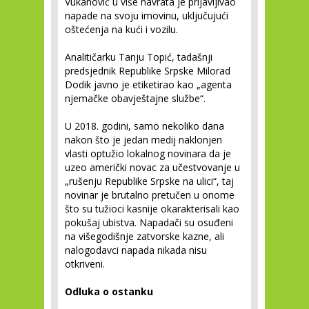
Vukanović u više navrata je prijavljivao
napade na svoju imovinu, uključujući
oštećenja na kući i vozilu.
Analitičarku Tanju Topić, tadašnji
predsjednik Republike Srpske Milorad
Dodik javno je etiketirao kao „agenta
njemačke obavještajne službe“.
U 2018. godini, samo nekoliko dana
nakon što je jedan medij naklonjen
vlasti optužio lokalnog novinara da je
uzeo američki novac za učestvovanje u
„rušenju Republike Srpske na ulici“, taj
novinar je brutalno pretučen u onome
što su tužioci kasnije okarakterisali kao
pokušaj ubistva. Napadači su osuđeni
na višegodišnje zatvorske kazne, ali
nalogodavci napada nikada nisu
otkriveni.
Odluka o ostanku