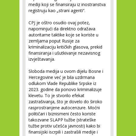
mediji koji se finansiraju iz inostranstva
registruju kao „strani agenti“.
CPJ je oštro osudio ovaj potez,
napominjući da direktno odražava
autoritarne taktike koje se koriste u
zemljama poput Rusije za
kriminalizaciju kritičkih glasova, prekid
finansiranja i ušutkivanje nezavisnog
izvještavanja.
Sloboda medija u ovom dijelu Bosne i
Hercegovine već je bila uzdrmana
odlukom Vlade Republike Srpske iz
2023. godine da ponovo kriminalizuje
klevetu. To je stvorilo efekat
zastrašivanja, što je dovelo do široko
rasprostranjene autocenzure. Moćni
političari i biznismeni često koriste
takozvane SLAPP tužbe (strateške
tužbe protiv učešća javnosti) kako bi
finansijski iscrpili i zastrašili medije i