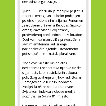
nevladine organizacije.
IJNet i RSF ističu da je medijski pejzaž u
Bosni i Hercegovini duboko podijeljen
po etno-nacionalnim linijama. Fenomen
„zarobljene države“ u Republici Srpskoj
omogućava vladajućoj stranci,
predvođenoj predsjednikom Miloradom
Dodikom, da manipuliše pravosuđem i
javnim emiterima radi širenja
nacionalističke agende, istovremeno
potiskujući demokratski pluralizam.
Zbog ovih višestrukih prijetnji
novinarima i nedostatka njihove fizičke
sigurnosti, kao i restriktivnih zakona i
političkog uplitanja u njihov rad, Bosna i
Hercegovina je u cjelini nedavno
zabilježila oštar pad na RSF-ovom
Svjetskom indeksu slobode medija,
skliznuvši sa 64. na 81. mjesto.
Ukupno gledano, izvještaji daju sliku