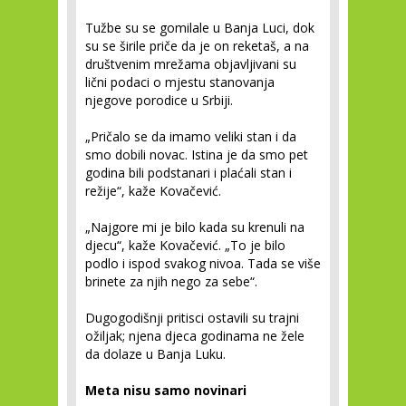
Tužbe su se gomilale u Banja Luci, dok
su se širile priče da je on reketaš, a na
društvenim mrežama objavljivani su
lični podaci o mjestu stanovanja
njegove porodice u Srbiji.
„Pričalo se da imamo veliki stan i da
smo dobili novac. Istina je da smo pet
godina bili podstanari i plaćali stan i
režije“, kaže Kovačević.
„Najgore mi je bilo kada su krenuli na
djecu“, kaže Kovačević. „To je bilo
podlo i ispod svakog nivoa. Tada se više
brinete za njih nego za sebe“.
Dugogodišnji pritisci ostavili su trajni
ožiljak; njena djeca godinama ne žele
da dolaze u Banja Luku.
Meta nisu samo novinari