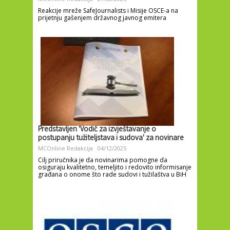
Reakcije mreže SafeJournalists i Misije OSCE-a na
prijetnju gašenjem državnog javnog emitera
Predstavljen 'Vodič za izvještavanje o
postupanju tužiteljstava i sudova' za novinare
MCOnline Redakcija
04/12/2025
Cilj priručnika je da novinarima pomogne da
osiguraju kvalitetno, temeljito i redovito informisanje
građana o onome što rade sudovi i tužilaštva u BiH