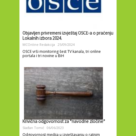
Objavljen privremeni izvještaj OSCE-a o praćenju
Lokalnih izbora 2024.
MCOnline Redakcija
25/09/2024
OSCE vrši monitoring šest TV kanala, tri online
portala i tri novine u BiH
Krivična odgovornost za “navodne zločine”
Slađan Tomić
06/06/2023
Odgovornost medija u izvještavanju o ratnim