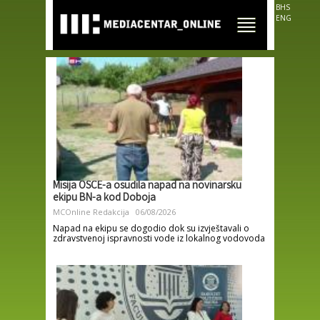
Skip to
BHS
main
ENG
content
Misija OSCE-a osudila napad na novinarsku
ekipu BN-a kod Doboja
MCOnline Redakcija
06/08/2026
Napad na ekipu se dogodio dok su izvještavali o
zdravstvenoj ispravnosti vode iz lokalnog vodovoda