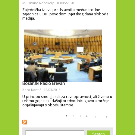
MCOnline Redakcija
03/05/2020
Zajednička izjava predstavnika međunarodne
zajednice u BiH povodom Svjetskog dana slobode
medija.
Bosanski Radio Erevan
Boro Kontić
12/03/2018
U principu smo glasali za ravnopravnost, ali živimo u
režimu gdje nekadašnji predvodnici govora mržnje
objašnjavaju slobodu štampe.
Pages
1
2
3
4
›
»
Search form
Search