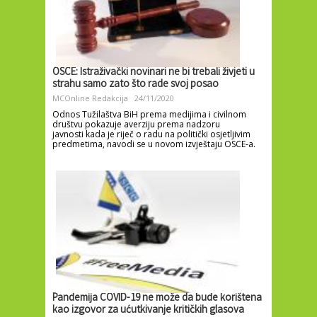
OSCE: Istraživački novinari ne bi trebali živjeti u
strahu samo zato što rade svoj posao
MCOnline Redakcija
24/11/2020
Odnos Tužilaštva BiH prema medijima i civilnom
društvu pokazuje averziju prema nadzoru
javnosti kada je riječ o radu na politički osjetljivim
predmetima, navodi se u novom izvještaju OSCE-a.
Pandemija COVID-19 ne može da bude korištena
kao izgovor za ućutkivanje kritičkih glasova