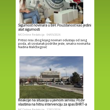
Sigurnost novinara u BiH: Pouzdanost kao jedini
alat sigurnosti
MCOnline Redakcija
04/05/2026
Pritisci nisu zbog kojeg novinari odustaju od svog
posla, ali izostanak podrške jeste, smatra novinarka
Nadina Maličbegović
Reakcije na situaciju u javnom servisu: Poziv
vlastima na hitnu intervenciju za spas BHRT-a
MCOnline Redakcija
27/02/2026