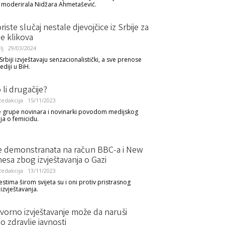
 je moderirala Nidžara Ahmetašević.
riste slučaj nestale djevojčice iz Srbije za
e klikova
lj
29/03/2024
Srbiji izvještavaju senzacionalistički, a sve prenose
diji u BiH.
li drugačije?
edakcija
15/11/2023
e grupe novinara i novinarki povodom medijskog
ja o femicidu.
 demonstranata na račun BBC-a i New
esa zbog izvještavanja o Gazi
edakcija
13/11/2023
stima širom svijeta su i oni protiv pristrasnog
izvještavanja.
orno izvještavanje može da naruši
 zdravlje javnosti