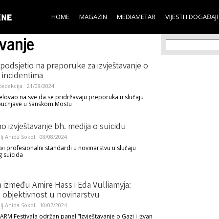
Skip to
main
HOME
MAGAZIN
MEDIAMETAR
VIJESTI I DOGAĐAJI
content
vanje
Search f
Search
odsjetio na preporuke za izvještavanje o
 incidentima
edakcija
21/08/2024
lovao na sve da se pridržavaju preporuka u slučaju
pucnjave u Sanskom Mostu
 izvještavanje bh. medija o suicidu
lj
Anida Sokol
08/08/2024
svi profesionalni standardi u novinarstvu u slučaju
g suicida
a između Amire Hass i Eda Vulliamyja:
li objektivnost u novinarstvu
lj
Anida Sokol
10/07/2024
ARM Festivala održan panel “Izvještavanje o Gazi i izvan