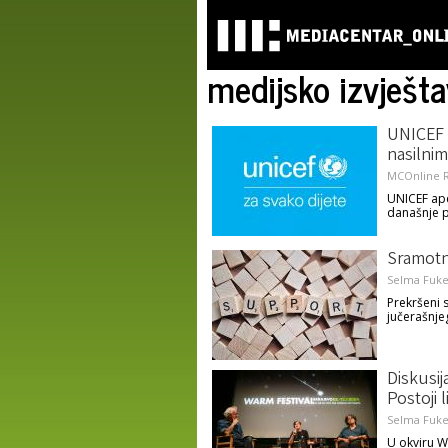
medijsko izvješta
UNICEF p
nasilnim
MCOnline R
UNICEF ape
današnje 
Sramotno
Selma Fuke
Prekršeni 
jučerašnje
Diskusij
Postoji 
Selma Fuke
U okviru W