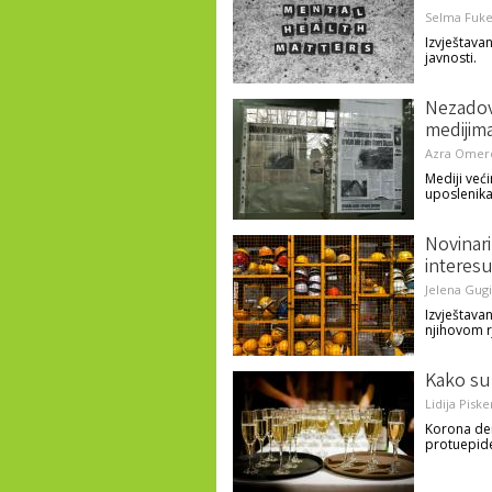
Selma Fuke
Izvještavan
javnosti.
Nezadov
medijima
Azra Omer
Mediji već
uposlenik
Novinari
interesu
Jelena Gugi
Izvještava
njihovom r
Kako su 
Lidija Piske
Korona der
protuepide