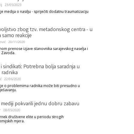
lj
23/05/2023
je medija o nasilju - spriječiti dodatnu traumatizaciju
oljstvo zbog tzv. metadonskog centra - u
 samo reakcije
ović
20/11/2020
inom prenose izjave stanovnika sarajevskog naselja i
a Zavoda.
 i sindikati: Potrebna bolja saradnja u
 radnika
ć
22/06/2020
nje o problemima radnika može biti presudno u
ješavanju.
mediji pokvarili jednu dobru zabavu
r
08/05/2020
nek društvene elite u periodu strogih
mijskih mjera.