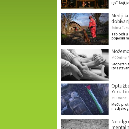
nje”, koji
Mediji ko
dobivanj
Selma Fuke
Tabloidi u 
pojedini me
Možemo 
MCOnline R
Saopštenj
izvještavan
Optužbe
York Tim
MCOnline R
Među prote
medijskog 
Neodgov
mentalno