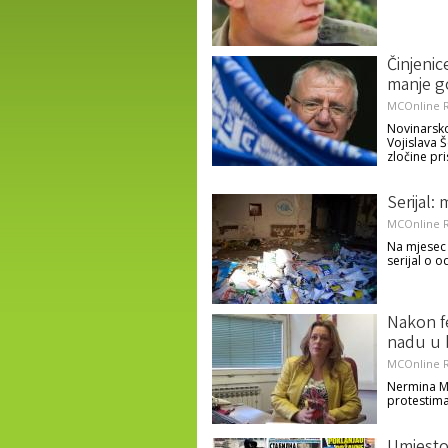
Činjenic
manje g
MCOnline R
Novinarsk
Vojislava 
zločine pr
Serijal: m
MCOnline R
Na mjesec
serijal o 
Nakon f
nadu u 
MCOnline R
Nermina Mu
protestima