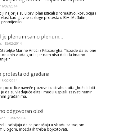
 socijalnog bunta – napad na Srpsku
16/02/2014
biji najprije su u prvi plan isticali siromaštvo, korupciju i
 vlast kao glavne razloge protesta u BiH. Međutim,
 promijenilo.
 je plenum samo plenum...
ć
15/02/2014
itateljke Marine Antić iz Pittsburgha: "Ispade da su one
tonalnih vlada gorile jer nam nisu dali da imamo
nije!"
e protesta od građana
13/02/2014
an porodice naveče pozove i u strahu upita „hoće li biti
 je da su vladajuće elite i mediji uspjeli izazvati nemir
nim građanima.
no odgovoran ološ
vec
10/02/2014
diji odbijaju da se ponašaju u skladu sa svojom
 ulogom, možda ih treba bojkotovati.