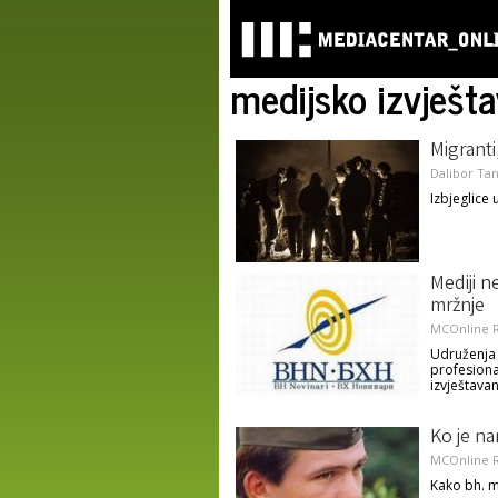
medijsko izvješta
Migranti,
Dalibor Tan
Izbjeglice
Mediji ne
mržnje
MCOnline R
Udruženja 
profesiona
izvještava
Ko je n
MCOnline R
Kako bh. m