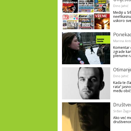
Umjesto
Dino Jahić
Mediji u Sr
neefikasnu
uskoro sve
Ponekad
Marina Anti
Komentar č
zgrade kan
plenume ra
Otimanj
Dino Jahić
Kada te čl
rata“ jasno
među obič
Društve
Srđan Žago
Ako već me
društvenom