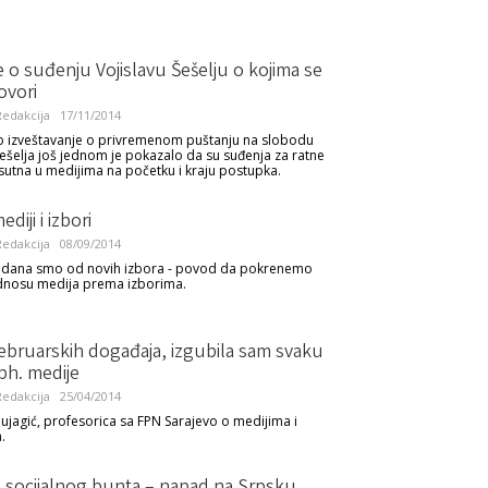
e o suđenju Vojislavu Šešelju o kojima se
ovori
edakcija
17/11/2014
o izveštavanje o privremenom puštanju na slobodu
Šešelja još jednom je pokazalo da su suđenja za ratne
isutna u medijima na početku i kraju postupka.
ediji i izbori
edakcija
08/09/2014
 dana smo od novih izbora - povod da pokrenemo
odnosu medija prema izborima.
ebruarskih događaja, izgubila sam svaku
bh. medije
edakcija
25/04/2014
jagić, profesorica sa FPN Sarajevo o medijima i
.