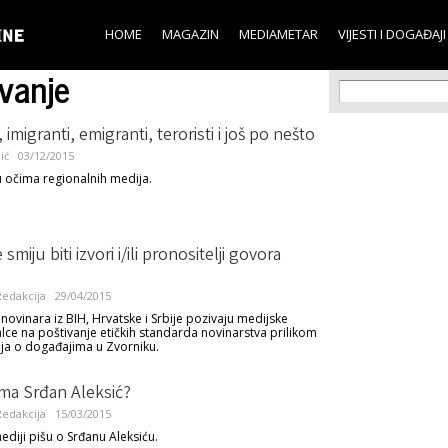
Skip to
main
HOME
MAGAZIN
MEDIAMETAR
VIJESTI I DOGAĐAJI
content
vanje
Search f
Search
 imigranti, emigranti, teroristi i još po nešto
ić
03/12/2015
 u očima regionalnih medija.
 smiju biti izvori i/ili pronositelji govora
edakcija
29/04/2015
novinara iz BIH, Hrvatske i Srbije pozivaju medijske
lce na poštivanje etičkih standarda novinarstva prilikom
nja o događajima u Zvorniku.
ama Srđan Aleksić?
edakcija
15/03/2015
ediji pišu o Srđanu Aleksiću.