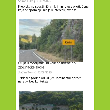
Selma Fukelj
05/02/2026
Prepiska ne sadrži ništa inkriminirajuće protiv žene
koja se spominje, niti je u interesu javnosti
Oluja u medijima: Od veličanstvene do
zločinačke akcije
Slađan Tomić
12/08/2025
Trideset godina od Oluje: Dominantni oprečni
narativi bez konteksta.