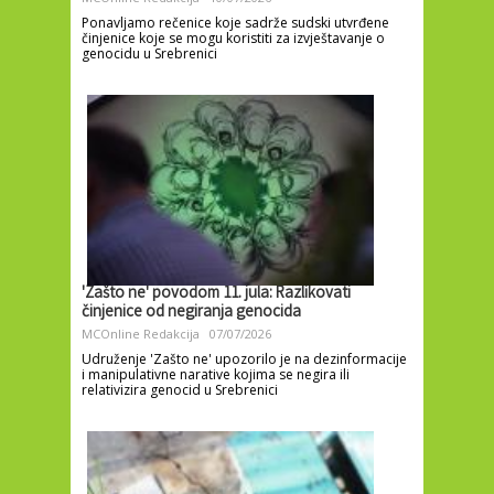
Ponavljamo rečenice koje sadrže sudski utvrđene
činjenice koje se mogu koristiti za izvještavanje o
genocidu u Srebrenici
'Zašto ne' povodom 11. jula: Razlikovati
činjenice od negiranja genocida
MCOnline Redakcija
07/07/2026
Udruženje 'Zašto ne' upozorilo je na dezinformacije
i manipulativne narative kojima se negira ili
relativizira genocid u Srebrenici