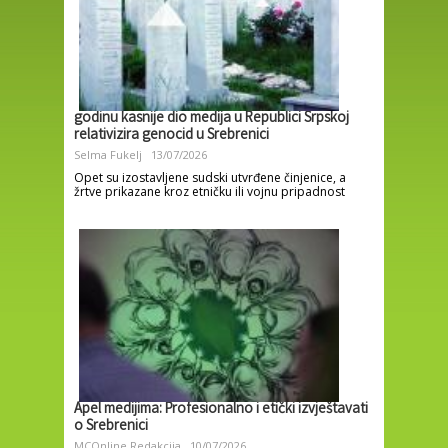
godinu kasnije dio medija u Republici Srpskoj
relativizira genocid u Srebrenici
Selma Fukelj
13/07/2026
Opet su izostavljene sudski utvrđene činjenice, a
žrtve prikazane kroz etničku ili vojnu pripadnost
Apel medijima: Profesionalno i etički izvještavati
o Srebrenici
MCOnline Redakcija
10/07/2026