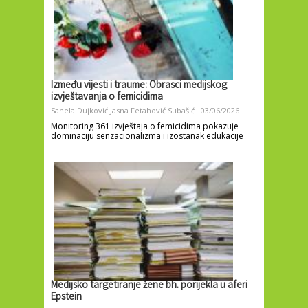
Između vijesti i traume: Obrasci medijskog
izvještavanja o femicidima
Sanela Dujković
Jasna Fetahović Subašić
03/06/2026
Monitoring 361 izvještaja o femicidima pokazuje
dominaciju senzacionalizma i izostanak edukacije
Medijsko targetiranje žene bh. porijekla u aferi
Epstein