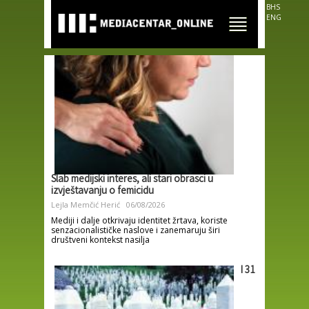
Skip to
BHS
main
ENG
content
Slab medijski interes, ali stari obrasci u
izvještavanju o femicidu
Lejla Memčić Herić
06/08/2026
Mediji i dalje otkrivaju identitet žrtava, koriste
senzacionalističke naslove i zanemaruju širi
društveni kontekst nasilja
I 31