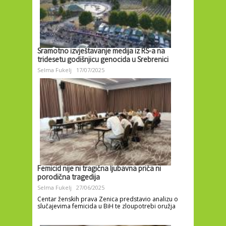
Sramotno izvještavanje medija iz RS-a na
tridesetu godišnjicu genocida u Srebrenici
Selma Fukelj
17/07/2025
Femicid nije ni tragična ljubavna priča ni
porodična tragedija
Selma Fukelj
27/06/2025
Centar ženskih prava Zenica predstavio analizu o
slučajevima femicida u BiH te zloupotrebi oružja