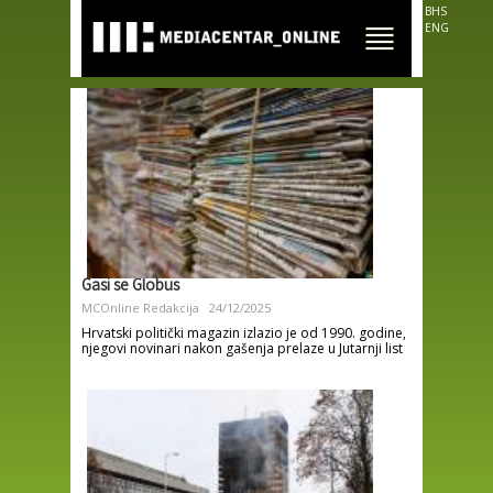
Skip to
BHS
main
ENG
content
Gasi se Globus
MCOnline Redakcija
24/12/2025
Hrvatski politički magazin izlazio je od 1990. godine,
njegovi novinari nakon gašenja prelaze u Jutarnji list