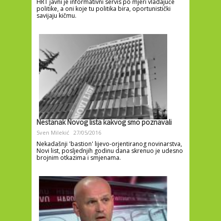
HRT javni je informativni servis po mjeri vladajuće
politike, a oni koje tu politika bira, oportunistički
savijaju kičmu.
Nestanak Novog lista kakvog smo poznavali
Sven Milekić
27/05/2016
Nekadašnji 'bastion' lijevo-orjentiranog novinarstva,
Novi list, posljednjih godinu dana skrenuo je udesno
brojnim otkazima i smjenama.