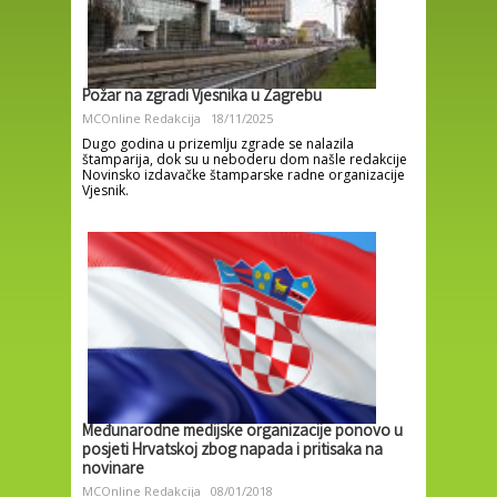
Požar na zgradi Vjesnika u Zagrebu
MCOnline Redakcija
18/11/2025
Dugo godina u prizemlju zgrade se nalazila
štamparija, dok su u neboderu dom našle redakcije
Novinsko izdavačke štamparske radne organizacije
Vjesnik.
Međunarodne medijske organizacije ponovo u
posjeti Hrvatskoj zbog napada i pritisaka na
novinare
MCOnline Redakcija
08/01/2018