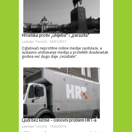
Hrvatska protiv „uhljeba“ i „parazita“
Ladislav Tomičić
04/01/2017
Oglašivači neprofitne online medije zaobilaze, a
sustavno uništavanje medija u proteklih dvadesetak
godina već dugo daje „rezultate“.
Ljudi bez kičme – osnovni problem HRT-a
Ladislav Tomičić
15/06/2016