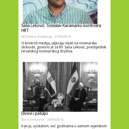
Saša Leković: Tomislav Karamarko kontrolira
HRT
MCOnline Redakcija
27/05/2016
O kontroli medija, utjecaju vlasti na novinarske
slobode, govorio je za N1 Saša Leković, predsjednik
Hrvatskog novinarskog društva.
Divovi i patuljci
Boris Dežulović
24/05/2016
Iran je, uostalom, već godinama u samom svjetskom