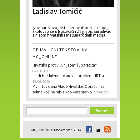
Ladislav Tomičić
Novinar Novog lista i izdavač portala Lupiga.
Školovao se u Busovači i Zagrebu, surađivao
s nizom hrvatskih i međunarodnih medija.
OBJAVLJENI TEKSTOVI NA
MC_ONLINE:
Hrvatska protiv „uhljeba“ i „parazita“
04/01/2017
Ljudi bez kičme – osnovni problem HRT-a
15/06/2016
Prvih 100 dana Vlade Hrvatske: Obračun sa
svima koji ne misle kao Karamarko
27/04/2016
Search form
Search
MC_ONLINE © Mediacentar, 2014