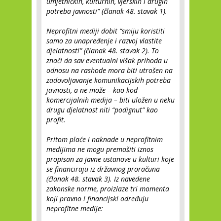
umjetničkih, kulturnih, vjerskih i drugih
potreba javnosti” (članak 48. stavak 1).
Neprofitni mediji dobit “smiju koristiti
samo za unapređenje i razvoj vlastite
djelatnosti” (članak 48. stavak 2). To
znači da sav eventualni višak prihoda u
odnosu na rashode mora biti utrošen na
zadovoljavanje komunikacijskih potreba
javnosti, a ne može – kao kod
komercijalnih medija – biti uložen u neku
drugu djelatnost niti “podignut” kao
profit.
Pritom plaće i naknade u neprofitnim
medijima ne mogu premašiti iznos
propisan za javne ustanove u kulturi koje
se financiraju iz državnog proračuna
(članak 48. stavak 3). Iz navedene
zakonske norme, proizlaze tri momenta
koji pravno i financijski određuju
neprofitne medije: