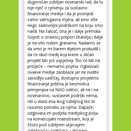
dugoročan ozbiljan novinarski rad, da tu
nije riječ o rješenju za sustavno
financiranje medija i da je posrijedi
samo vatrogasna mjera, ali smo više
nego zadovoljni podrškom na koju smo
naišli. Na žalost, ona je i dalje premala.
Svijest o izravnoj potpori čitatelja i dalje
je na vrlo niskim granama. Nadamo se
da smo je mi barem dijelom probudili i
da će idući medij koji krene u sličan
projekt biti još uspješniji. Što će biti na
proljeće – nemamo pojma. Oglašivači
ovakve medije zaobilaze jer ne nudite
zavodljiv sadržaj, dostupno projektno
financiranje prilična je besmislica
primjenjiva na NGO-sektor, ali ne i na
novinarstvo, sustavnih podrški nema,
niti u vlasti ima ikog ozbiljnog tko bi
razumio potrebu za njima. Dapače,
odgovara im podjela medijskog polja
na komercijalni mainstream, koji je
često pod ozbiljnim utjecajem
oglašivača i političara, i državno