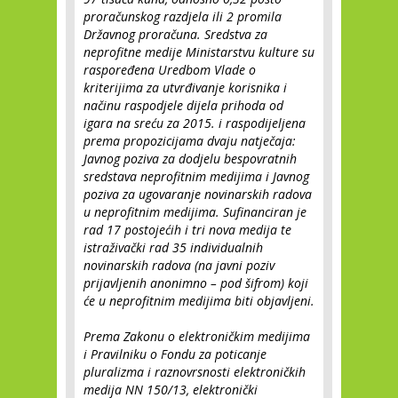
proračunskog razdjela ili 2 promila
Državnog proračuna. Sredstva za
neprofitne medije Ministarstvu kulture su
raspoređena Uredbom Vlade o
kriterijima za utvrđivanje korisnika i
načinu raspodjele dijela prihoda od
igara na sreću za 2015. i raspodijeljena
prema propozicijama dvaju natječaja:
Javnog poziva za dodjelu bespovratnih
sredstava neprofitnim medijima i Javnog
poziva za ugovaranje novinarskih radova
u neprofitnim medijima. Sufinanciran je
rad 17 postojećih i tri nova medija te
istraživački rad 35 individualnih
novinarskih radova (na javni poziv
prijavljenih anonimno – pod šifrom) koji
će u neprofitnim medijima biti objavljeni.
Prema Zakonu o elektroničkim medijima
i Pravilniku o Fondu za poticanje
pluralizma i raznovrsnosti elektroničkih
medija NN 150/13, elektronički