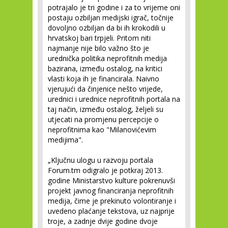
potrajalo je tri godine i za to vrijeme oni
postaju ozbiljan medijski igrač, točnije
dovoljno ozbiljan da bi ih krokodili u
hrvatskoj bari trpjeli. Pritom niti
najmanje nije bilo važno što je
urednička politika neprofitnih medija
bazirana, između ostalog, na kritici
vlasti koja ih je financirala. Naivno
vjerujući da činjenice nešto vrijede,
urednici i urednice neprofitnih portala na
taj način, između ostalog, željeli su
utjecati na promjenu percepcije o
neprofitnima kao "Milanovićevim
medijima".
„Ključnu ulogu u razvoju portala
Forum.tm odigralo je potkraj 2013.
godine Ministarstvo kulture pokrenuvši
projekt javnog financiranja neprofitnih
medija, čime je prekinuto volontiranje i
uvedeno plaćanje tekstova, uz najprije
troje, a zadnje dvije godine dvoje