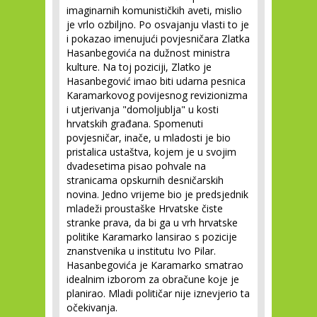
imaginarnih komunističkih aveti, mislio
je vrlo ozbiljno. Po osvajanju vlasti to je
i pokazao imenujući povjesničara Zlatka
Hasanbegovića na dužnost ministra
kulture. Na toj poziciji, Zlatko je
Hasanbegović imao biti udarna pesnica
Karamarkovog povijesnog revizionizma
i utjerivanja "domoljublja" u kosti
hrvatskih građana. Spomenuti
povjesničar, inače, u mladosti je bio
pristalica ustaštva, kojem je u svojim
dvadesetima pisao pohvale na
stranicama opskurnih desničarskih
novina. Jedno vrijeme bio je predsjednik
mladeži proustaške Hrvatske čiste
stranke prava, da bi ga u vrh hrvatske
politike Karamarko lansirao s pozicije
znanstvenika u institutu Ivo Pilar.
Hasanbegovića je Karamarko smatrao
idealnim izborom za obračune koje je
planirao. Mladi političar nije iznevjerio ta
očekivanja.