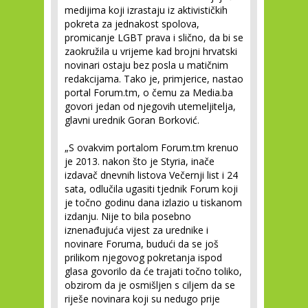
medijima koji izrastaju iz aktivističkih
pokreta za jednakost spolova,
promicanje LGBT prava i slično, da bi se
zaokružila u vrijeme kad brojni hrvatski
novinari ostaju bez posla u matičnim
redakcijama. Tako je, primjerice, nastao
portal Forum.tm, o čemu za Media.ba
govori jedan od njegovih utemeljitelja,
glavni urednik Goran Borković.
„S ovakvim portalom Forum.tm krenuo
je 2013. nakon što je Styria, inače
izdavač dnevnih listova Večernji list i 24
sata, odlučila ugasiti tjednik Forum koji
je točno godinu dana izlazio u tiskanom
izdanju. Nije to bila posebno
iznenađujuća vijest za urednike i
novinare Foruma, budući da se još
prilikom njegovog pokretanja ispod
glasa govorilo da će trajati točno toliko,
obzirom da je osmišljen s ciljem da se
riješe novinara koji su nedugo prije