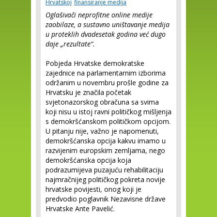
Hrvatskoj
finansiranje medija
Oglašivači neprofitne online medije
zaobilaze, a sustavno uništavanje medija
u proteklih dvadesetak godina već dugo
daje „rezultate“.
Pobjeda Hrvatske demokratske
zajednice na parlamentarnim izborima
održanim u novembru prošle godine za
Hrvatsku je značila početak
svjetonazorskog obračuna sa svima
koji nisu u istoj ravni političkog mišljenja
s demokršćanskom političkom opcijom.
U pitanju nije, važno je napomenuti,
demokršćanska opcija kakvu imamo u
razvijenim europskim zemljama, nego
demokršćanska opcija koja
podrazumijeva puzajuću rehabilitaciju
najmračnijeg političkog pokreta novije
hrvatske povijesti, onog koji je
predvodio poglavnik Nezavisne države
Hrvatske Ante Pavelić.