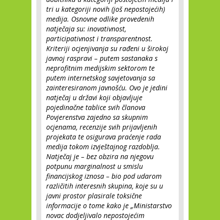
tri u kategoriji novih (još nepostojećih)
medija. Osnovne odlike provedenih
natječaja su: inovativnost,
participativnost i transparentnost.
Kriteriji ocjenjivanja su rađeni u širokoj
javnoj raspravi – putem sastanaka s
neprofitnim medijskim sektorom te
putem internetskog savjetovanja sa
zainteresiranom javnošću. Ovo je jedini
natječaj u državi koji objavljuje
pojedinačne tablice svih članova
Povjerenstva zajedno sa skupnim
ocjenama, recenzije svih prijavljenih
projekata te osigurava praćenje rada
medija tokom izvještajnog razdoblja.
Natječaj je – bez obzira na njegovu
potpunu marginalnost u smislu
financijskog iznosa – bio pod udarom
različitih interesnih skupina, koje su u
javni prostor plasirale toksične
informacije o tome kako je „Ministarstvo
novac dodjeljivalo nepostojećim