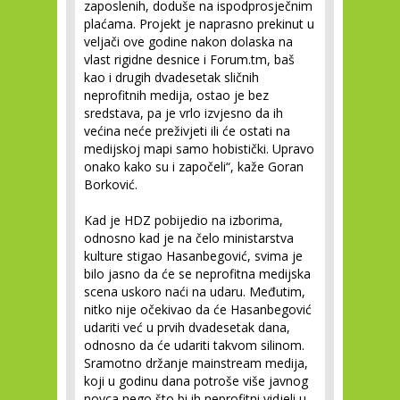
zaposlenih, doduše na ispodprosječnim
plaćama. Projekt je naprasno prekinut u
veljači ove godine nakon dolaska na
vlast rigidne desnice i Forum.tm, baš
kao i drugih dvadesetak sličnih
neprofitnih medija, ostao je bez
sredstava, pa je vrlo izvjesno da ih
većina neće preživjeti ili će ostati na
medijskoj mapi samo hobistički. Upravo
onako kako su i započeli“, kaže Goran
Borković.
Kad je HDZ pobijedio na izborima,
odnosno kad je na čelo ministarstva
kulture stigao Hasanbegović, svima je
bilo jasno da će se neprofitna medijska
scena uskoro naći na udaru. Međutim,
nitko nije očekivao da će Hasanbegović
udariti već u prvih dvadesetak dana,
odnosno da će udariti takvom silinom.
Sramotno držanje mainstream medija,
koji u godinu dana potroše više javnog
novca nego što bi ih neprofitni vidjeli u