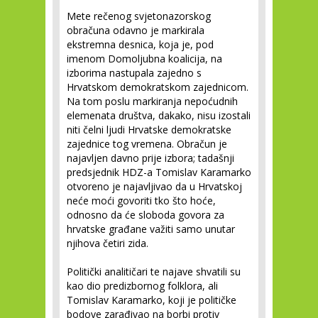
Mete rečenog svjetonazorskog
obračuna odavno je markirala
ekstremna desnica, koja je, pod
imenom Domoljubna koalicija, na
izborima nastupala zajedno s
Hrvatskom demokratskom zajednicom.
Na tom poslu markiranja nepoćudnih
elemenata društva, dakako, nisu izostali
niti čelni ljudi Hrvatske demokratske
zajednice tog vremena. Obračun je
najavljen davno prije izbora; tadašnji
predsjednik HDZ-a Tomislav Karamarko
otvoreno je najavljivao da u Hrvatskoj
neće moći govoriti tko što hoće,
odnosno da će sloboda govora za
hrvatske građane važiti samo unutar
njihova četiri zida.
Politički analitičari te najave shvatili su
kao dio predizbornog folklora, ali
Tomislav Karamarko, koji je političke
bodove zarađivao na borbi protiv