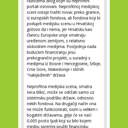
razlozima zbog kojih su neprofitni
portali osnovani. Neprofitnoj medijskoj
sceni ostaje tražiti novac preko granice,
iz europskih fondova, ali fondova koji bi
poduprli medijsku scenu u Hrvatskoj
gotovo da i nema, jer Hrvatsku kao
članicu Europske unije smatraju
uređenom zemljom, s relativno
slobodnim medijima. Posljednja nada
budućem financiranju jesu
prekogranični projekti, u suradnji s
medijima iz Bosne i Hercegovine, Srbije,
Crne Gore, Makedonije i sličnih
"nabijeđenih" država.
Neprofitna medijska scena, smatra
Ivica Đikić, može se održati samo uz
sistemsku podršku države, odnosno
nekih fondova. Na drugačiji način ona
ne može funkcionirati, osim u velikim i
bogatim državama, gdje će se naći
0,005 posto ljudi koji su bilo kojem
mediju spremni pružiti financijsku