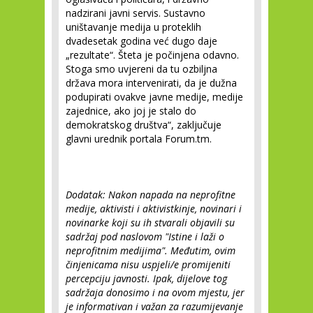
nadzirani javni servis. Sustavno
uništavanje medija u proteklih
dvadesetak godina već dugo daje
„rezultate“. Šteta je počinjena odavno.
Stoga smo uvjereni da tu ozbiljna
država mora intervenirati, da je dužna
podupirati ovakve javne medije, medije
zajednice, ako joj je stalo do
demokratskog društva“, zaključuje
glavni urednik portala Forum.tm.
Dodatak: Nakon napada na neprofitne
medije, aktivisti i aktivistkinje, novinari i
novinarke koji su ih stvarali objavili su
sadržaj pod naslovom "Istine i laži o
neprofitnim medijima". Međutim, ovim
činjenicama nisu uspjeli/e promijeniti
percepciju javnosti. Ipak, dijelove tog
sadržaja donosimo i na ovom mjestu, jer
je informativan i važan za razumijevanje