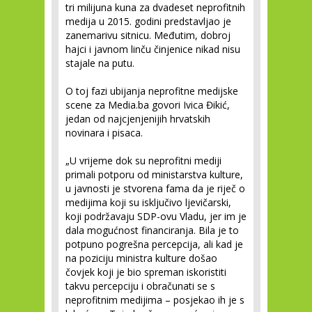
tri milijuna kuna za dvadeset neprofitnih
medija u 2015. godini predstavljao je
zanemarivu sitnicu. Međutim, dobroj
hajci i javnom linču činjenice nikad nisu
stajale na putu.
O toj fazi ubijanja neprofitne medijske
scene za Media.ba govori Ivica Đikić,
jedan od najcjenjenijih hrvatskih
novinara i pisaca.
„U vrijeme dok su neprofitni mediji
primali potporu od ministarstva kulture,
u javnosti je stvorena fama da je riječ o
medijima koji su isključivo ljevičarski,
koji podržavaju SDP-ovu Vladu, jer im je
dala mogućnost financiranja. Bila je to
potpuno pogrešna percepcija, ali kad je
na poziciju ministra kulture došao
čovjek koji je bio spreman iskoristiti
takvu percepciju i obračunati se s
neprofitnim medijima – posjekao ih je s