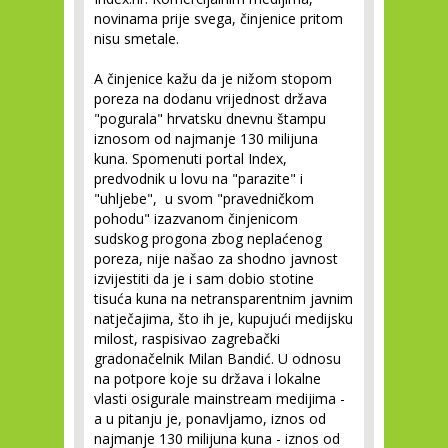
novinama prije svega, činjenice pritom
nisu smetale.
A činjenice kažu da je nižom stopom
poreza na dodanu vrijednost država
"pogurala" hrvatsku dnevnu štampu
iznosom od najmanje 130 milijuna
kuna. Spomenuti portal Index,
predvodnik u lovu na "parazite" i
"uhljebe", u svom "pravedničkom
pohodu" izazvanom činjenicom
sudskog progona zbog neplaćenog
poreza, nije našao za shodno javnost
izvijestiti da je i sam dobio stotine
tisuća kuna na netransparentnim javnim
natječajima, što ih je, kupujući medijsku
milost, raspisivao zagrebački
gradonačelnik Milan Bandić. U odnosu
na potpore koje su država i lokalne
vlasti osigurale mainstream medijima -
a u pitanju je, ponavljamo, iznos od
najmanje 130 milijuna kuna - iznos od