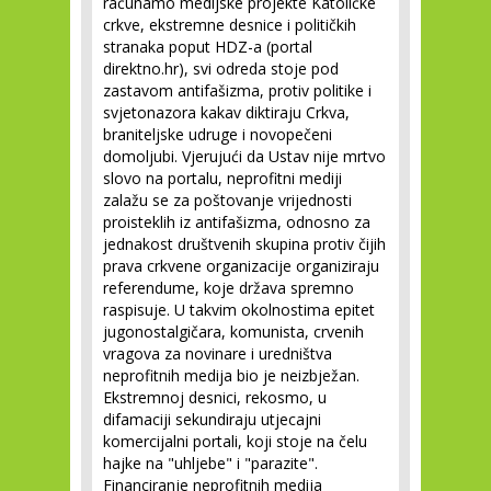
računamo medijske projekte Katoličke
crkve, ekstremne desnice i političkih
stranaka poput HDZ-a (portal
direktno.hr), svi odreda stoje pod
zastavom antifašizma, protiv politike i
svjetonazora kakav diktiraju Crkva,
braniteljske udruge i novopečeni
domoljubi. Vjerujući da Ustav nije mrtvo
slovo na portalu, neprofitni mediji
zalažu se za poštovanje vrijednosti
proisteklih iz antifašizma, odnosno za
jednakost društvenih skupina protiv čijih
prava crkvene organizacije organiziraju
referendume, koje država spremno
raspisuje. U takvim okolnostima epitet
jugonostalgičara, komunista, crvenih
vragova za novinare i uredništva
neprofitnih medija bio je neizbježan.
Ekstremnoj desnici, rekosmo, u
difamaciji sekundiraju utjecajni
komercijalni portali, koji stoje na čelu
hajke na "uhljebe" i "parazite".
Financiranje neprofitnih medija