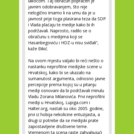
lakoćom. Taj obračun popraćen je
javnim odobravanjem, što nije
nelogično imamo li na umu da je u
javnost prije toga plasirana teza da SDP
i Vlada plaćaju te medije kako bi ih
podržavali. Naprosto, radilo se o
obračunu s medijima koji se
Hasanbegoviću i HDZ-u nisu sviđali“,
kaže Đikić.
Na ovom mjestu valjalo bi reći nešto o
nastanku neprofitne medijske scene u
Hrvatskoj, kako bi se ukazalo na
sumanutost argumenta, odnosno javne
percepcije prema kojoj su u pitanju
mediji osnovani da bi podržavali minulu
Vladu Zorana Milanovića. Prvi neprofitni
mediji u Hrvatskoj, Lupiga.com i
Halter.org, nastali su oko 2005. godine,
prvi iz hobija nekolicine entuzijasta, a
drugi iz potrebe da se medijski prate
zapostavljene društvene teme.
Vremenom ta scena raste zahvaljujući