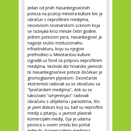
Jedan od prvih Hasanbegovićevih
poteza na poziciji ministra kulture bio je
obračun s neprofitnim medijima,
neovisnom novinarskom scenom koja
se razvijala kroz minule četiri godine.
Jednim potezom pera, Hasanbegović je
najprije srušio institucionalnu
infrastrukturu, koju su njegovi
prethodnici u Ministarstvu kulture
izgradili uz fond za potporu neprofitnim
medijima. Većinski dio hrvatske javnosti
te Hasanbegovićeve poteze dočekao je
gromoglasnim pljeskom. Desničarski
ekstremisti radovali su se obračunu sa
"ljevičarskim medijima", dok su se
takozvani "umjerenjaci" radovali
obračunu s uhljebima i parazitima, što
je javni diskurs koji su, kad su neprofitni
mediji u pitanju, u javnost plasirali
komercijalni mediji, čija je udarna
pesnica u ovom smislu bio portal
Index.hr. Komercijalnim medijima,