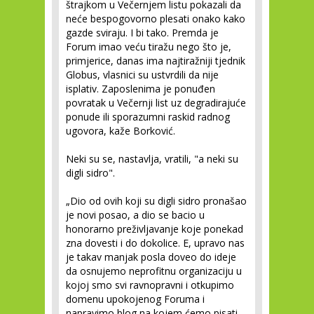
štrajkom u Večernjem listu pokazali da
neće bespogovorno plesati onako kako
gazde sviraju. I bi tako. Premda je
Forum imao veću tiražu nego što je,
primjerice, danas ima najtiražniji tjednik
Globus, vlasnici su ustvrdili da nije
isplativ. Zaposlenima je ponuđen
povratak u Večernji list uz degradirajuće
ponude ili sporazumni raskid radnog
ugovora, kaže Borković.
Neki su se, nastavlja, vratili, "a neki su
digli sidro".
„Dio od ovih koji su digli sidro pronašao
je novi posao, a dio se bacio u
honorarno preživljavanje koje ponekad
zna dovesti i do dokolice. E, upravo nas
je takav manjak posla doveo do ideje
da osnujemo neprofitnu organizaciju u
kojoj smo svi ravnopravni i otkupimo
domenu upokojenog Foruma i
napravimo blog na kojem ćemo pisati