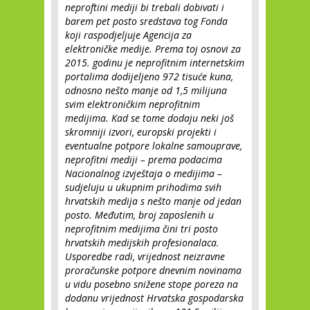
neproftini mediji bi trebali dobivati i
barem pet posto sredstava tog Fonda
koji raspodjeljuje Agencija za
elektroničke medije. Prema toj osnovi za
2015. godinu je neprofitnim internetskim
portalima dodijeljeno 972 tisuće kuna,
odnosno nešto manje od 1,5 milijuna
svim elektroničkim neprofitnim
medijima. Kad se tome dodaju neki još
skromniji izvori, europski projekti i
eventualne potpore lokalne samouprave,
neprofitni mediji – prema podacima
Nacionalnog izvještaja o medijima –
sudjeluju u ukupnim prihodima svih
hrvatskih medija s nešto manje od jedan
posto. Međutim, broj zaposlenih u
neprofitnim medijima čini tri posto
hrvatskih medijskih profesionalaca.
Usporedbe radi, vrijednost neizravne
proračunske potpore dnevnim novinama
u vidu posebno snižene stope poreza na
dodanu vrijednost Hrvatska gospodarska