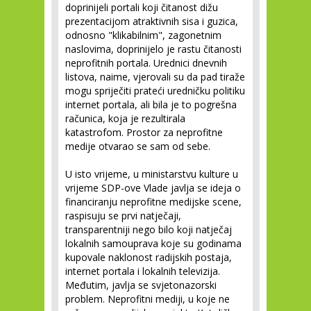
doprinijeli portali koji čitanost dižu
prezentacijom atraktivnih sisa i guzica,
odnosno "klikabilnim", zagonetnim
naslovima, doprinijelo je rastu čitanosti
neprofitnih portala. Urednici dnevnih
listova, naime, vjerovali su da pad tiraže
mogu spriječiti prateći uredničku politiku
internet portala, ali bila je to pogrešna
računica, koja je rezultirala
katastrofom. Prostor za neprofitne
medije otvarao se sam od sebe.
U isto vrijeme, u ministarstvu kulture u
vrijeme SDP-ove Vlade javlja se ideja o
financiranju neprofitne medijske scene,
raspisuju se prvi natječaji,
transparentniji nego bilo koji natječaj
lokalnih samouprava koje su godinama
kupovale naklonost radijskih postaja,
internet portala i lokalnih televizija.
Međutim, javlja se svjetonazorski
problem. Neprofitni mediji, u koje ne