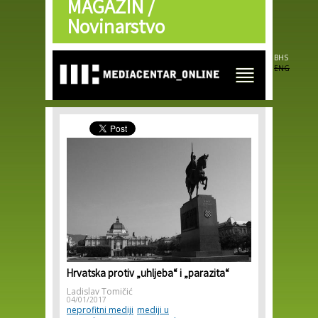
MAGAZIN /
Skip to
main
Novinarstvo
content
BHS
ENG
Hrvatska protiv „uhljeba“ i „parazita“
Ladislav Tomičić
04/01/2017
neprofitni mediji
mediji u