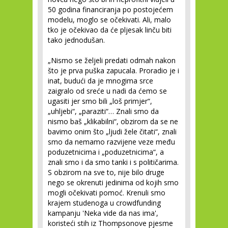
50 godina financiranja po postojećem
modelu, moglo se očekivati. Ali, malo
tko je očekivao da će pljesak linču biti
tako jednodušan.
„Nismo se željeli predati odmah nakon
što je prva puška zapucala. Proradio je i
inat, budući da je mnogima srce
zaigralo od sreće u nadi da ćemo se
ugasiti jer smo bili „loš primjer“,
„uhljebi“, „paraziti“… Znali smo da
nismo baš „klikabilni“, obzirom da se ne
bavimo onim što „ljudi žele čitati“, znali
smo da nemamo razvijene veze među
poduzetnicima i „poduzetnicima“, a
znali smo i da smo tanki i s političarima.
S obzirom na sve to, nije bilo druge
nego se okrenuti jedinima od kojih smo
mogli očekivati pomoć. Krenuli smo
krajem studenoga u crowdfunding
kampanju 'Neka vide da nas ima',
koristeći stih iz Thompsonove pjesme