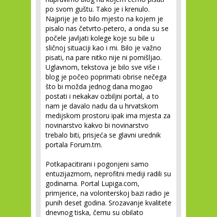
po svom guštu. Tako je i krenulo.
Najprije je to bilo mjesto na kojem je
pisalo nas četvrto-petero, a onda su se
počele javljati kolege koje su bile u
sličnoj situaciji kao i mi. Bilo je važno
pisati, na pare nitko nije ni pomišljao.
Uglavnom, tekstova je bilo sve više i
blog je počeo poprimati obrise nečega
što bi možda jednog dana mogao
postati i nekakav ozbiljni portal, a to
nam je davalo nadu da u hrvatskom
medijskom prostoru ipak ima mjesta za
novinarstvo kakvo bi novinarstvo
trebalo biti, prisjeća se glavni urednik
portala Forum.tm.
Potkapacitirani i pogonjeni samo
entuzijazmom, neprofitni mediji radili su
godinama. Portal Lupiga.com,
primjerice, na volonterskoj bazi radio je
punih deset godina. Srozavanje kvalitete
dnevnog tiska, čemu su obilato