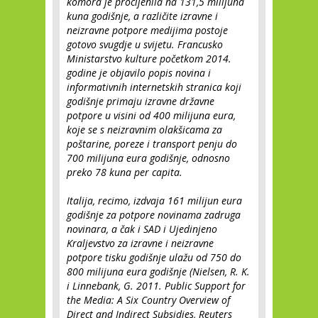
komora je procijenila na 131,5 milijuna
kuna godišnje, a različite izravne i
neizravne potpore medijima postoje
gotovo svugdje u svijetu. Francusko
Ministarstvo kulture početkom 2014.
godine je objavilo popis novina i
informativnih internetskih stranica koji
godišnje primaju izravne državne
potpore u visini od 400 milijuna eura,
koje se s neizravnim olakšicama za
poštarine, poreze i transport penju do
700 milijuna eura godišnje, odnosno
preko 78 kuna per capita.
Italija, recimo, izdvaja 161 milijun eura
godišnje za potpore novinama zadruga
novinara, a čak i SAD i Ujedinjeno
Kraljevstvo za izravne i neizravne
potpore tisku godišnje ulažu od 750 do
800 milijuna eura godišnje (Nielsen, R. K.
i Linnebank, G. 2011. Public Support for
the Media: A Six Country Overview of
Direct and Indirect Subsidies, Reuters