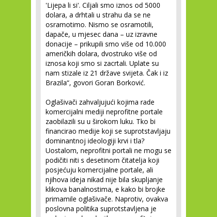
'Lijepa li si'. Ciljali smo iznos od 5000
dolara, a drhtali u strahu da se ne
osramotimo. Nismo se osramotili,
dapače, u mjesec dana – uz izravne
donacije – prikupili smo više od 10.000
američkih dolara, dvostruko više od
iznosa koji smo si zacrtali. Uplate su
nam stizale iz 21 države svijeta. Čak i iz
Brazila“, govori Goran Borković.
Oglašivači zahvaljujući kojima rade
komercijalni mediji neprofitne portale
zaobilazili su u širokom luku. Tko bi
financirao medije koji se suprotstavljaju
dominantnoj ideologiji krvi i tla?
Uostalom, neprofitni portali ne mogu se
podičiti niti s desetinom čitatelja koji
posjećuju komercijalne portale, ali
njihova ideja nikad nije bila skupljanje
klikova banalnostima, e kako bi brojke
primamile oglašivače. Naprotiv, ovakva
poslovna politika suprotstavljena je