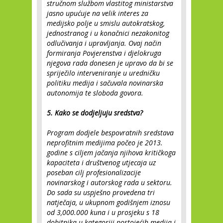
stručnom službom vlastitog ministarstva
jasno upućuje na velik interes za
medijsko polje u smislu autokratskog,
jednostranog i u konačnici nezakonitog
odlučivanja i upravljanja. Ovaj način
formiranja Povjerenstva i djelokruga
njegova rada donesen je upravo da bi se
spriječilo interveniranje u uredničku
politiku medija i sačuvala novinarska
autonomija te sloboda govora.
5. Kako se dodjeljuju sredstva?
Program dodjele bespovratnih sredstava
neprofitnim medijima počeo je 2013.
godine s ciljem jačanja njihova kritičkoga
kapaciteta i društvenog utjecaja uz
poseban cilj profesionalizacije
novinarskog i autorskog rada u sektoru.
Do sada su uspješno provedena tri
natječaja, u ukupnom godišnjem iznosu
od 3,000.000 kuna i u prosjeku s 18
dobitnika u kategoriji postojećih medija i