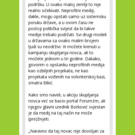
podršku. U ovako maloj zemlji to nije
realno očekivati. Neprofitni mediji,
dakle, mogu opstati samo uz sistemsku
poruku države, a u ovom času ne
postoji politička svijest da bi takve
medije trebalo podržati. Svi drugi modeli
u državama sa ovako malim brojem
ljudi su neodrživi. Vi možete krenuti u
kampanju skupljanja novca, ali to
možete jednom u tri godine. Dakako,
govorim o opstanku neprofitnih medija
kao ozbiljnih projekata, ne kao
projekata vođenih na volonterskoj bazi,
smatra Đikić.
Kako smo naveli, u akciju skupljanja
novca već se bacio portal Forum.tm, ali
njegov glavni urednik Borković svjestan
je da medij na taj način ne može
(pre)živjeti.
„Naravno da taj novac nije dovoljan za