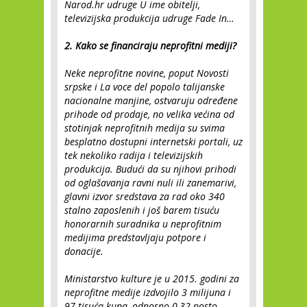
Narod.hr udruge U ime obitelji,
televizijska produkcija udruge Fade In…
2. Kako se financiraju neprofitni mediji?
Neke neprofitne novine, poput Novosti
srpske i La voce del popolo talijanske
nacionalne manjine, ostvaruju određene
prihode od prodaje, no velika većina od
stotinjak neprofitnih medija su svima
besplatno dostupni internetski portali, uz
tek nekoliko radija i televizijskih
produkcija. Budući da su njihovi prihodi
od oglašavanja ravni nuli ili zanemarivi,
glavni izvor sredstava za rad oko 340
stalno zaposlenih i još barem tisuću
honorarnih suradnika u neprofitnim
medijima predstavljaju potpore i
donacije.
Ministarstvo kulture je u 2015. godini za
neprofitne medije izdvojilo 3 milijuna i
97 tisuća kuna, odnosno 0,32 posto