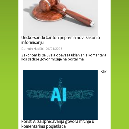
Unsko-sanski kanton priprema novi zakon o
informisanju
Darmin Hadžić
06/01/2025
Zakonom bi se uvela obaveza uklanjanja komentara
koji sadrže govor mržnje na portalima.
Klix
koristi AI za sprečavanja govora mržnje u
komentarima posjetilaca