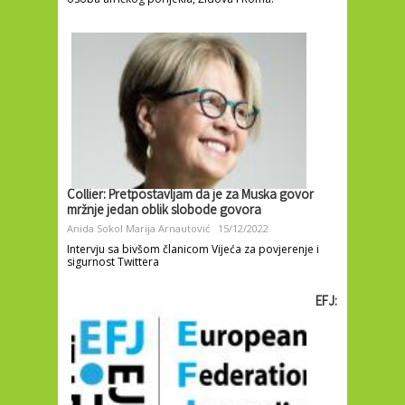
Collier: Pretpostavljam da je za Muska govor
mržnje jedan oblik slobode govora
Anida Sokol
Marija Arnautović
15/12/2022
Intervju sa bivšom članicom Vijeća za povjerenje i
sigurnost Twittera
EFJ: