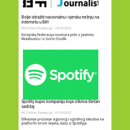
Bolje istražiti nacionalnu i vjersku mržnju na
internetu u BiH
MCOnline Redakcija
24/10/2022
Evropska federacija novinara piše o Jasminu
Mulahusiću i o Gorici Dodik.
Spotify kupio kompaniju koja otkriva štetan
sadržaj
MCOnline Redakcija
07/10/2022
Efikasnije pružanje sigurnog i ugodnog iskustva na
platformi širom svijeta, kažu iz Spotifyja.