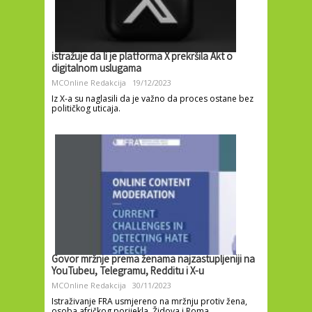
istražuje da li je platforma X prekršila Akt o
digitalnom uslugama
MCOnline Redakcija
19/12/2023
Iz X-a su naglasili da je važno da proces ostane bez
političkog uticaja.
Govor mržnje prema ženama najzastupljeniji na
YouTubeu, Telegramu, Redditu i X-u
MCOnline Redakcija
30/11/2023
Istraživanje FRA usmjereno na mržnju protiv žena,
osoba afričkog porijekla, Židova i Roma.