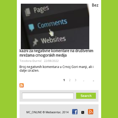
Bez
kazni za negativne komentare na društvenim
mrežama crnogorskih medija
Teodora Đurnić
22/08/2022
Broj negativnih komentara u Crnoj Gori manji, ali i
dalje izražen.
Pages
1
2
3
›
»
Search form
Search
MC_ONLINE © Mediacentar, 2014