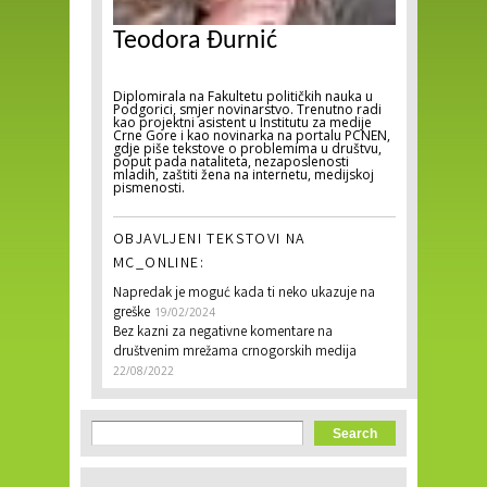
Teodora Đurnić
Diplomirala na Fakultetu političkih nauka u
Podgorici, smjer novinarstvo. Trenutno radi
kao projektni asistent u Institutu za medije
Crne Gore i kao novinarka na portalu PCNEN,
gdje piše tekstove o problemima u društvu,
poput pada nataliteta, nezaposlenosti
mladih, zaštiti žena na internetu, medijskoj
pismenosti.
OBJAVLJENI TEKSTOVI NA
MC_ONLINE:
Napredak je moguć kada ti neko ukazuje na
greške
19/02/2024
Bez kazni za negativne komentare na
društvenim mrežama crnogorskih medija
22/08/2022
Search form
Search