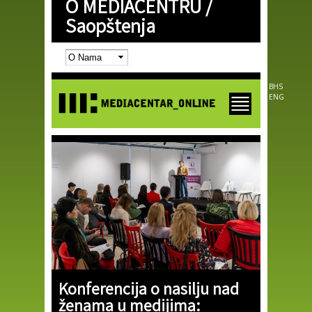
O MEDIACENTRU /
Skip to
main
Saopštenja
content
BHS
ENG
Konferencija o nasilju nad
ženama u medijima: