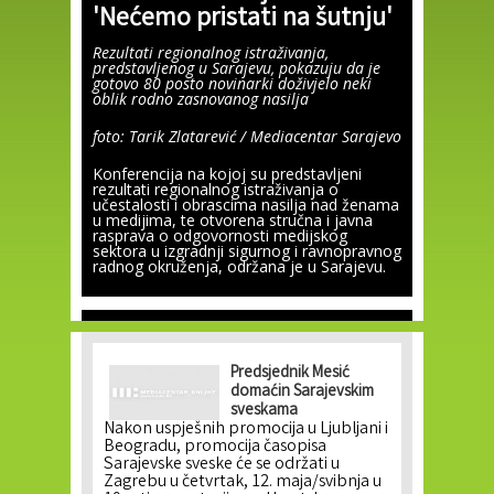
'Nećemo pristati na šutnju'
Rezultati regionalnog istraživanja,
predstavljenog u Sarajevu, pokazuju da je
gotovo 80 posto novinarki doživjelo neki
oblik rodno zasnovanog nasilja
foto: Tarik Zlatarević / Mediacentar Sarajevo
Konferencija na kojoj su predstavljeni
rezultati regionalnog istraživanja o
učestalosti i obrascima nasilja nad ženama
u medijima, te otvorena stručna i javna
rasprava o odgovornosti medijskog
sektora u izgradnji sigurnog i ravnopravnog
radnog okruženja, održana je u Sarajevu.
Predsjednik Mesić
domaćin Sarajevskim
sveskama
Nakon uspješnih promocija u Ljubljani i
Beogradu, promocija časopisa
Sarajevske sveske će se održati u
Zagrebu u četvrtak, 12. maja/svibnja u