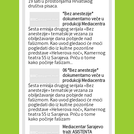
19 sati u prostorijama Hrvatskog
društva pisaca.
“Bez anestezije”
dokumentarno veče u
produkciji Mediacentra
Šesta emisija drugog serijala «Bez
anestezije» tematski je vezana za
obilježavanje dana pobjede nad
fašizmom. Kao uvod gledaoci će moći
pogledati dio iz kultne pozorišne
predstave «Helverova noć», Kamernog
teatra 55 iz Sarajeva. Priču o tome
kako počinje fašizam...
06 “Bez anestezije”
dokumentarno veče u
produkciji Mediacentra
Šesta emisija drugog serijala «Bez
anestezije» tematski je vezana za
obilježavanje dana pobjede nad
fašizmom. Kao uvod gledaoci će moći
pogledati dio iz kultne pozorišne
predstave «Helverova noć», Kamernog
teatra 55 iz Sarajeva. Priču o tome
kako počinje fašizam·
Mediacentar Sarajevo
traži: ASISTENTA