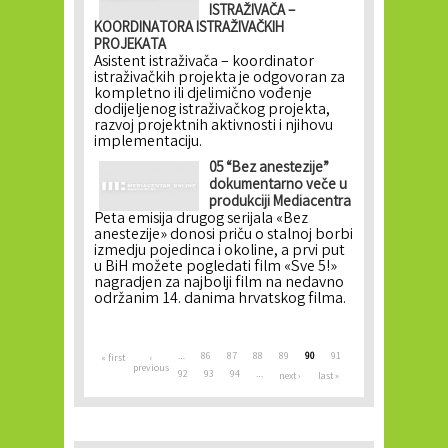
ISTRAŽIVAČA –
KOORDINATORA ISTRAŽIVAČKIH
PROJEKATA
Asistent istraživača – koordinator
istraživačkih projekta je odgovoran za
kompletno ili djelimično vođenje
dodijeljenog istraživačkog projekta,
razvoj projektnih aktivnosti i njihovu
implementaciju.
05 “Bez anestezije”
dokumentarno veče u
produkciji Mediacentra
Peta emisija drugog serijala «Bez
anestezije» donosi priču o stalnoj borbi
izmedju pojedinca i okoline, a prvi put
u BiH možete pogledati film «Sve 5!»
nagradjen za najbolji film na nedavno
održanim 14. danima hrvatskog filma.
Pages
…
86
87
88
89
90
91
« first
‹
previous
92
93
94
…
next ›
last »