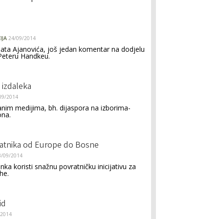
IJA
24/09/2014
ata Ajanovića, još jedan komentar na dodjelu
Peteru Handkeu.
 izdaleka
09/2014
ranim medijima, bh. dijaspora na izborima-
ona.
atnika od Europe do Bosne
3/09/2014
nka koristi snažnu povratničku inicijativu za
he.
id
/2014