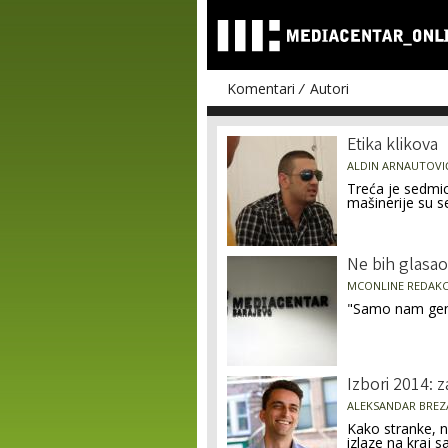
Komentari
Autori
Pages
Etika klikova
ALDIN ARNAUTOVI
Treća je sedmi
mašinerije su s
Ne bih glasa
MCONLINE REDAKC
"Samo nam gene
Izbori 2014: z
ALEKSANDAR BREZ
Kako stranke, n
izlaze na kraj s