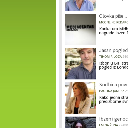
Olovka piše...
MCONLINE REDAKC
Karikatura Midh
nagrade Ibzen 
Jasan pogled
TIHOMIR LOZA
24/
Izbori u BiH st
pogled iz Lond
Sudbina povr
PAULINA JANUSZ
2
Kako jedna stra
predizborne svr
Ibzen i genoc
EMINA ŽUNA
22/09