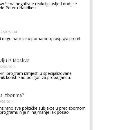
rće na negativne reakcije usljed dodjele
de Peteru Handkeu.
22/09/2014
iji nego nam se u pomamnoj raspravi pro et
vlju iz Moskve
22/09/2014
rni program izmjesti u specijalizovane
nik koristi kao poligon za propagandu.
na izborima?
9/09/2014
ansirano sve političke subjekte u predizbornom
programu nije ni najmanje lak posao.