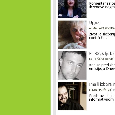
Komentar se osv
Ibzenove nagra
Ugriz
ALMA LAZAREVSKA
Život je složen
contra čini.
RTRS, s ljuba
UGLJEŠA VUKOVIĆ
Kad se predizbo
emisije, a Dnev
Ima li izbora 
ELDIN HADŽOVIĆ
1
Predstaviti bal
informativnom 