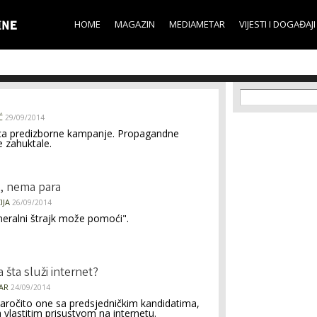
Skip to
main
HOME
MAGAZIN
MEDIAMETAR
VIJESTI I DOGAĐAJI
content
Search f
Search
Ć
29/09/2014
ca predizborne kampanje. Propagandne
e zahuktale.
o, nema para
IJA
26/09/2014
ralni štrajk može pomoći".
a šta služi internet?
AR
24/09/2014
aročito one sa predsjedničkim kandidatima,
a vlastitim prisustvom na internetu.