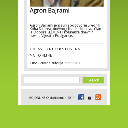
Agron Bajrami
Agron Bajrami je glavni i odgovorni urednik
Koha Ditorea, dnevnog lista na Kosovu. Član
je Odbora SEEMO-a i kolumista dnevnih
novina Vijesti iz Podgorice.
OBJAVLJENI TEKSTOVI NA
MC_ONLINE:
Crno - crvena euforija
20/10/2014
Search form
Search
MC_ONLINE © Mediacentar, 2014