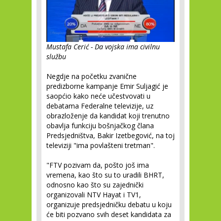
Mustafa Cerić - Da vojska ima civilnu
službu
Negdje na početku zvanične
predizborne kampanje Emir Suljagić je
saopćio kako neće učestvovati u
debatama Federalne televizije, uz
obrazloženje da kandidat koji trenutno
obavlja funkciju bošnjačkog člana
Predsjedništva, Bakir Izetbegović, na toj
televiziji "ima povlašteni tretman".
"FTV pozivam da, pošto još ima
vremena, kao što su to uradili BHRT,
odnosno kao što su zajednički
organizovali NTV Hayat i TV1,
organizuje predsjedničku debatu u koju
će biti pozvano svih deset kandidata za