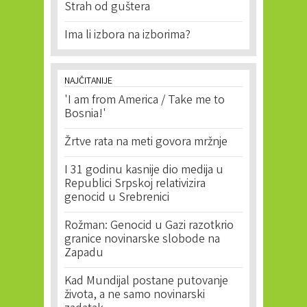
Strah od guštera
Ima li izbora na izborima?
NAJČITANIJE
'I am from America / Take me to
Bosnia!'
Žrtve rata na meti govora mržnje
I 31 godinu kasnije dio medija u
Republici Srpskoj relativizira
genocid u Srebrenici
Rožman: Genocid u Gazi razotkrio
granice novinarske slobode na
Zapadu
Kad Mundijal postane putovanje
života, a ne samo novinarski