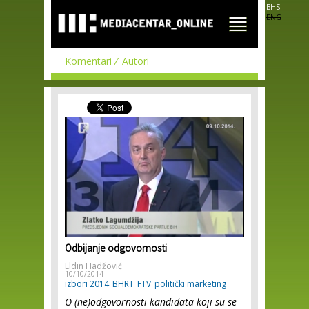
Skip to
BHS
main
ENG
content
Komentari
Autori
Odbijanje odgovornosti
Eldin Hadžović
10/10/2014
izbori 2014
BHRT
FTV
politički marketing
O (ne)odgovornosti kandidata koji su se