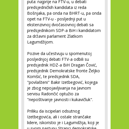
puta: najprije na FTV-u, u debati
predsjedničkih kandidata iz reda
Bošnjaka, pa onda na BHRT-u, pa onda
opet na FTV-u - posljednji put u
ekstenzivnoj dvočasovnoj debati sa
predsjednikom SDP-a BiH i kandidatom
za državni parlament Zlatkom
Lagumdžijom.
Pozive da učestvuju u spomenutoj
posljednjoj debati FTV-a odbili su
predsjednik HDZ-a BiH Dragan Čović,
predsjednik Demokratske fronte Željko
Komšić, te predsjednik SDA,
"povlašteni" Bakir Izetbegović, kojega
je zbog nepojavljivanja na Javnom
servisu Radončić optužio za
"nepoštivanje javnosti i kukavičluk".
Priliku da iscipelari odsutnog
Izetbegovića, ali i ostale strančake
lidere, iskoristio je i Lagumdžija, koji je
u svom nastupu Stranci demokratske