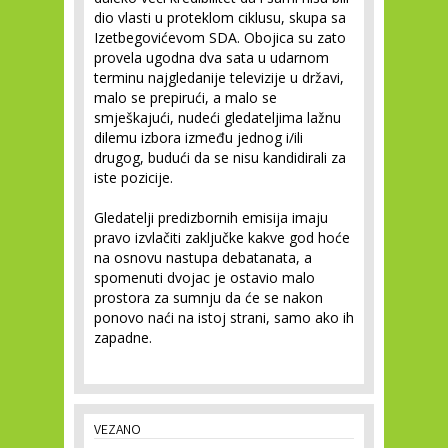
dio vlasti u proteklom ciklusu, skupa sa
Izetbegovićevom SDA. Obojica su zato
provela ugodna dva sata u udarnom
terminu najgledanije televizije u državi,
malo se prepirući, a malo se
smješkajući, nudeći gledateljima lažnu
dilemu izbora između jednog i/ili
drugog, budući da se nisu kandidirali za
iste pozicije.
Gledatelji predizbornih emisija imaju
pravo izvlačiti zaključke kakve god hoće
na osnovu nastupa debatanata, a
spomenuti dvojac je ostavio malo
prostora za sumnju da će se nakon
ponovo naći na istoj strani, samo ako ih
zapadne.
VEZANO