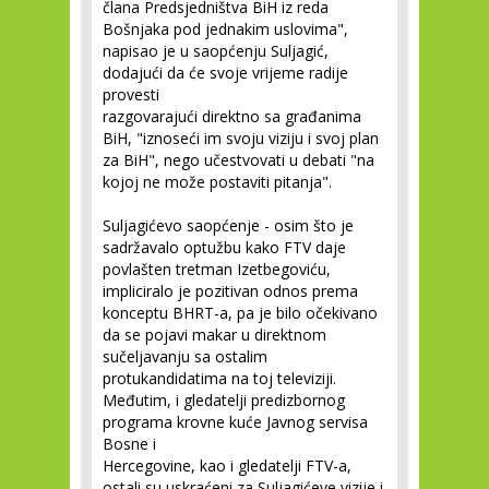
člana Predsjedništva BiH iz reda
Bošnjaka pod jednakim uslovima",
napisao je u saopćenju Suljagić,
dodajući da će svoje vrijeme radije
provesti
razgovarajući direktno sa građanima
BiH, "iznoseći im svoju viziju i svoj plan
za BiH", nego učestvovati u debati "na
kojoj ne može postaviti pitanja".
Suljagićevo saopćenje - osim što je
sadržavalo optužbu kako FTV daje
povlašten tretman Izetbegoviću,
impliciralo je pozitivan odnos prema
konceptu BHRT-a, pa je bilo očekivano
da se pojavi makar u direktnom
sučeljavanju sa ostalim
protukandidatima na toj televiziji.
Međutim, i gledatelji predizbornog
programa krovne kuće Javnog servisa
Bosne i
Hercegovine, kao i gledatelji FTV-a,
ostali su uskraćeni za Suljagićeve vizije i