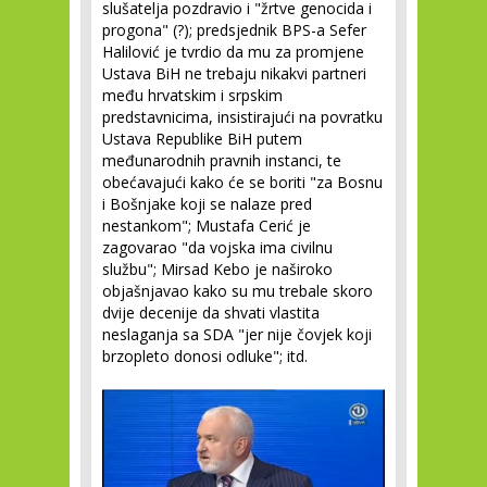
slušatelja pozdravio i "žrtve genocida i
progona" (?); predsjednik BPS-a Sefer
Halilović je tvrdio da mu za promjene
Ustava BiH ne trebaju nikakvi partneri
među hrvatskim i srpskim
predstavnicima, insistirajući na povratku
Ustava Republike BiH putem
međunarodnih pravnih instanci, te
obećavajući kako će se boriti "za Bosnu
i Bošnjake koji se nalaze pred
nestankom"; Mustafa Cerić je
zagovarao "da vojska ima civilnu
službu"; Mirsad Kebo je naširoko
objašnjavao kako su mu trebale skoro
dvije decenije da shvati vlastita
neslaganja sa SDA "jer nije čovjek koji
brzopleto donosi odluke"; itd.