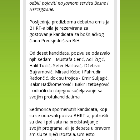
odbili pojaviti na Javnom servisu Bosne i
Hercegovine.
Posljednja predizborna debatna emisija
BHRT-a bila je rezervirana za
gostovanje kandidata za bošnjačkog
člana Predsjedništva BiH.
Od deset kandidata, pozivu se odazvalo
njih sedam - Mustafa Cerić, Adil Žigić,
Halil Tuzlić, Sefer Halilović, Džebrail
Bajramović, Mirsad Kebo i Fahrudin
Radončić, dok su trojica - Emir Suljagić,
Bakir Hadžiomerović i Bakir Izetbegović
- odlučili da izbjegnu sučeljavanje sa
svojim protukandidatima.
Sedmorica spomenutih kandidata, koji
su se odazvali pozivu BHRT-a, potrošili
su dva i pol sata na predstavljanje
svojih programa, ali je debata u pravom
smislu te riječi izostala. Umjesto