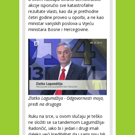
akcije isporučio sve katastrofalne
rezultate vlasti, kao da je prethodne
četiri godine proveo u oporbi, a ne kao
ministar vanjskih poslova u Vijeću
ministara Bosne i Hercegovine.
Zlatko Lagumdžija - Odgovornosti moja,
pređi na drugoga
Ruku na srce, u ovom slučaju je teško
ne složiti se sa tandemom Lagumdžija-
Radončić, iako bi i jedan i drugi imali
daleko veći kredibilitet da i sami nisu bili