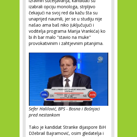
izravnih sučeljavanja, kandidati su
izabrali opciju monologa, strpljivo
čekajući na svoj red da kažu šta su
unaprijed naumili, jer se u studiju nije
našao ama baš niko (uključujući i
voditelja programa Marija Vrankića) ko
bi ih bar malo "stavio na muke"
provokativinim i zahtjevnim pitanjima.
Sefer Halilović, BPS - Bosna i Bošnjaci
pred nestankom
Tako je kandidat Stranke dijaspore BiH
Džebrail Bajramović, osim gledatelja i