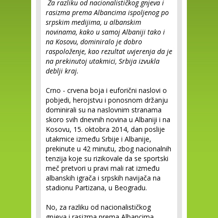
Za razliku od nacionalističkog gnjeva i
rasizma prema Albancima ispoljenog po
srpskim medijima, u albanskim
novinama, kako u samoj Albaniji tako i
na Kosovu, dominiralo je dobro
raspoloženje, kao rezultat uvjerenja da je
na prekinutoj utakmici, Srbija izvukla
deblji kraj.
Crno - crvena boja i euforični naslovi o
pobjedi, herojstvu i ponosnom držanju
dominirali su na naslovnim stranama
skoro svih dnevnih novina u Albaniji i na
Kosovu, 15. oktobra 2014, dan poslije
utakmice između Srbije i Albanije,
prekinute u 42 minutu, zbog nacionalnih
tenzija koje su rizikovale da se sportski
meč pretvori u pravi mali rat između
albanskih igrača i srpskih navijača na
stadionu Partizana, u Beogradu.
No, za razliku od nacionalističkog
gnjeva i rasizma prema Albancima