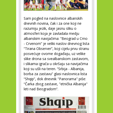
Sam pogled na naslovnice albanskih
dnevnih novina, čak i za one koji ne
razumiju jezik, daje jasnu sliku o
atmosferi koja je zavladala medju
albanskim navijačima: “Beograd u Crno
- Crvenom” je veliki naslov dnevnog lista
“Tirana Observer”, koji cijelu prvu stranu
posvećuje ovome događaju, uz velike
slike drona sa svealbanskom zastavom,
i slikama igrača u okršaju sa navijačima
koji su ušli na teren. “Srbija - Albanija,
borba za zastavu” glasi naslovnica lista
“Shqip”, dok dnevnik "Panorama" piše:
“Čarka zbog zastave, "etnička Albanija"
leti nad Beogradom”.