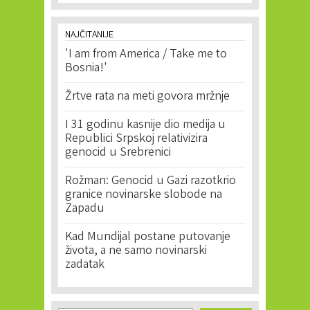
NAJČITANIJE
'I am from America / Take me to
Bosnia!'
Žrtve rata na meti govora mržnje
I 31 godinu kasnije dio medija u
Republici Srpskoj relativizira
genocid u Srebrenici
Rožman: Genocid u Gazi razotkrio
granice novinarske slobode na
Zapadu
Kad Mundijal postane putovanje
života, a ne samo novinarski
zadatak