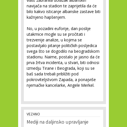
vlast zabranila dolazak albanskih
navijača na stadion te zaprijetila da će
bilo kakvo isticanje albanske zastave biti
kažnjeno hapšenjem.
No, u pozadini euforije, dan poslije
utakmice mogle su se pročitati i
trezvenije analize, u kojima se
postavljalo pitanje političkih posljedica
svega što se dogodilo na beogradskom
stadionu. Naime, postalo je jasno da će
prva žrtva incidenta, u stvari, biti odnosi
izmedju Tirane i Beograda, koji su se
baš sada trebali približiti pod
pokroviteljstvom Zapada, a ponajviše
njemačke kancelarke, Angele Merkel.
VEZANO
Mediji na daljinsko upravljanje