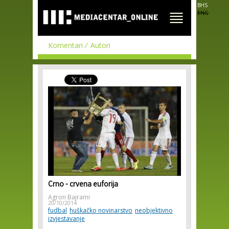
Skip to
BHS
main
ENG
content
Komentari
Autori
Crno - crvena euforija
Agron Bajrami
20/10/2014
fudbal
huškačko novinarstvo
neobjektivno
izvjestavanje