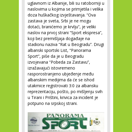
uglavnom iz Albanije, bili su ratoborniji u
naslovima u kojima se primjetila i velika
doza huškačkog izvještavanja. “Ova
zastava je sveta, Srbi je ne mogu
dotaći, branićemo je krvlju”, je veliki
naslov na prvoj strani “Sport ekspresa”,
koji bez premišljaja događaje na
stadionu naziva “Rat u Beogradu”. Drugi
albanski sportski List, “Panorama
Sport”, piše da je u Beogradu
izvojevana “Pobeda za Zastavu”,
izražavajući istovremeno
rasporostranjeno ubjeđenje među
albanskim medijima da će se ishod
utakmice registrovati 3:0 za albansku
reprezentaciju, pošto, po mišljenju svih
u Tirani i Prištini, krivica za incident je
potpuno na srpskoj strani.