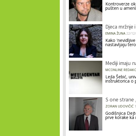
Kontroverze oko 
pušten u ameri
Djeca mržnje 
EMINA ŽUNA
22/12
Kako 'nevidljiv
nastavljaju ter
Mediji imaju n
MCONLINE REDAKC
Lejla Šebić, uni
instruktorica o
S one strane „
ZORAN UDOVIČIĆ
Godišnjica Dejt
prve korake ka 