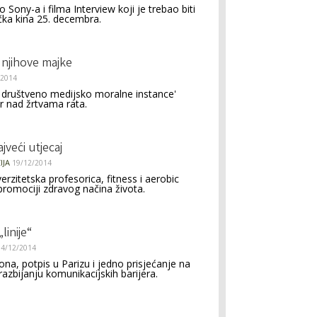
Sony-a i filma Interview koji je trebao biti
čka kina 25. decembra.
i njihove majke
/2014
e društveno medijsko moralne instance'
or nad žrtvama rata.
ajveći utjecaj
IJA
19/12/2014
verzitetska profesorica, fitness i aerobic
 promociji zdravog načina života.
linije“
14/12/2014
ona, potpis u Parizu i jedno prisjećanje na
razbijanju komunikacijskih barijera.