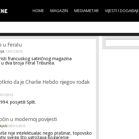
Skip to
main
HOME
MAGAZIN
MEDIAMETAR
VIJESTI I DOGAĐAJI
content
Search f
Search
o u Feralu
IJA
13/01/2015
uristi francuskog satiričnog magazina
u u dva broja Feral Tribunea.
 otkrio da je Charlie Hebdo njegov rođak
/01/2015
994. posjetili Split.
ločin u modernoj povijesti
AJAN
08/01/2015
iše nije intelektualac nego prašinar, topovsko
otiv svega što ugrožava bogaćenje