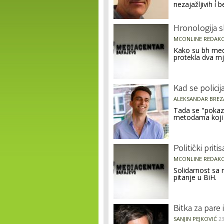
nezajažljivih i
Hronologija sl
MCONLINE REDAKC
Kako su bh medi
protekla dva mj
Kad se policija
ALEKSANDAR BREZ
Tada se "pokazn
metodama koji d
Politički prit
MCONLINE REDAKC
Solidarnost sa 
pitanje u BiH.
Bitka za pare i
SANJIN PEJKOVIĆ
2