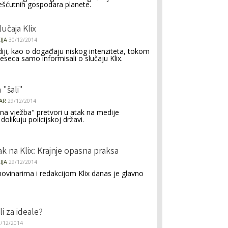
 bešćutnih gospodara planete.
učaja Klix
IJA
30/12/2014
ji, kao o događaju niskog intenziteta, tokom
eseca samo informisali o slučaju Klix.
 "šali"
AR
29/12/2014
a vježba" pretvori u atak na medije
olikuju policijskoj državi.
isak na Klix: Krajnje opasna praksa
IJA
29/12/2014
novinarima i redakcijom Klix danas je glavno
li za ideale?
3/12/2014