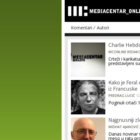
Komentari
Autori
Pages
Charlie Hebd
MCONLINE REDAKC
Crteži i karikat
predstavljeni s
Kako je Feral
iz Francuske
PREDRAG LUCIĆ
12
Poginuli crtači 1
Najgnusniji z
MIDHAT AJANOVIĆ 
Danas novinar v
meso u ratu pr