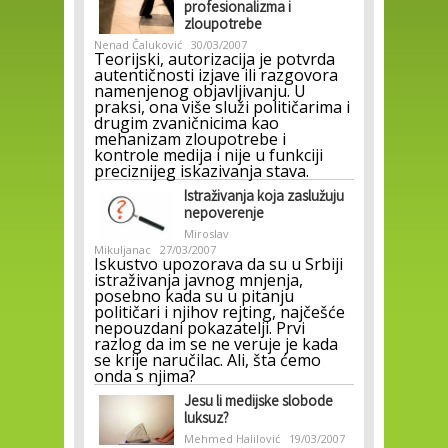
profesionalizma i
zloupotrebe
Nenad Čaluković
30/03/2007
Teorijski, autorizacija je potvrda
autentičnosti izjave ili razgovora
namenjenog objavljivanju. U
praksi, ona više služi političarima i
drugim zvaničnicima kao
mehanizam zloupotrebe i
kontrole medija i nije u funkciji
preciznijeg iskazivanja stava.
Istraživanja koja zaslužuju
nepoverenje
Miroslav
Mikuljanac
27/03/2007
Iskustvo upozorava da su u Srbiji
istraživanja javnog mnjenja,
posebno kada su u pitanju
političari i njihov rejting, najčešće
nepouzdani pokazatelji. Prvi
razlog da im se ne veruje je kada
se krije naručilac. Ali, šta ćemo
onda s njima?
Jesu li medijske slobode
luksuz?
Mehmed Halilović
19/03/2007