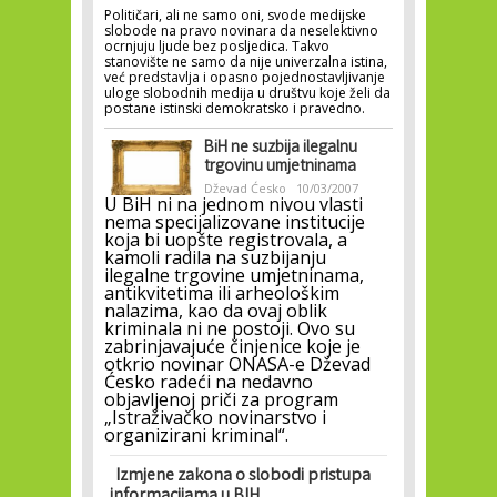
Političari, ali ne samo oni, svode medijske
slobode na pravo novinara da neselektivno
ocrnjuju ljude bez posljedica. Takvo
stanovište ne samo da nije univerzalna istina,
već predstavlja i opasno pojednostavljivanje
uloge slobodnih medija u društvu koje želi da
postane istinski demokratsko i pravedno.
BiH ne suzbija ilegalnu
trgovinu umjetninama
Dževad Ćesko
10/03/2007
U BiH ni na jednom nivou vlasti
nema specijalizovane institucije
koja bi uopšte registrovala, a
kamoli radila na suzbijanju
ilegalne trgovine umjetninama,
antikvitetima ili arheološkim
nalazima, kao da ovaj oblik
kriminala ni ne postoji. Ovo su
zabrinjavajuće činjenice koje je
otkrio novinar ONASA-e Dževad
Ćesko radeći na nedavno
objavljenoj priči za program
„Istraživačko novinarstvo i
organizirani kriminal“.
Izmjene zakona o slobodi pristupa
informacijama u BIH