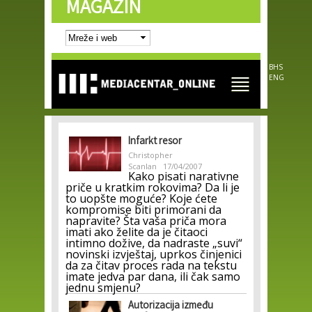
MAGAZIN
Skip to
main
content
BHS
ENG
Infarkt resor
Christopher
Scanlan
17/04/2007
Kako pisati narativne
priče u kratkim rokovima? Da li je
to uopšte moguće? Koje ćete
kompromise biti primorani da
napravite? Šta vaša priča mora
imati ako želite da je čitaoci
intimno dožive, da nadraste „suvi“
novinski izvještaj, uprkos činjenici
da za čitav proces rada na tekstu
imate jedva par dana, ili čak samo
jednu smjenu?
Autorizacija između