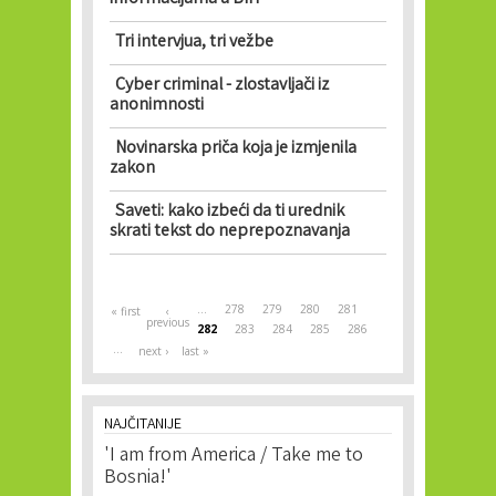
Tri intervjua, tri vežbe
Cyber criminal - zlostavljači iz
anonimnosti
Novinarska priča koja je izmjenila
zakon
Saveti: kako izbeći da ti urednik
skrati tekst do neprepoznavanja
Pages
…
278
279
280
281
« first
‹
previous
282
283
284
285
286
…
next ›
last »
NAJČITANIJE
'I am from America / Take me to
Bosnia!'