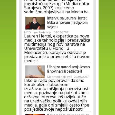
jugoistočnoj Evropi“ (Mediacentar
Sarajevo, 2007) koje ćemo
sedmično objavljivati na Media.ba.
Intervju sa Lauren Hertel:
Etika u novom medijskom
svijetu
MCOnline Redakcija
04/06/2007
Lauren Hertel, ekspertica za nove
medijske tehnologije i predavačica
multimedijalnog novinarstva na
Univerzitetu u Floridi, u
Mediacentru Sarajevo održala je
predavanje o pravu i etici u novom
medijsk
U boj za narod svoj: Jesmo
li novinari ili patriote?!
Mehmed Halilović
29/05/2007
Iako bi rado povjerovali da smo
korak bliže slobodnom
izražavanju mišljenja i neovisnosti
medija, pozivanje na patriotizam i
državne interese još uvijek utiče
na uređivačku politiku ovdašnjih
medija, gdje oni smjeliji često trpe
posljedice svoje neposlušnosti.