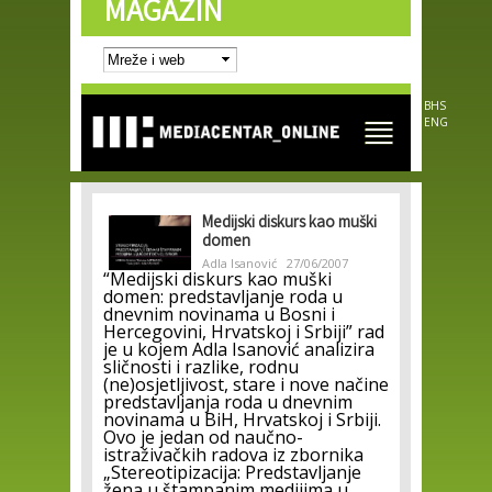
MAGAZIN
Skip to
main
content
BHS
ENG
Medijski diskurs kao muški
domen
Adla Isanović
27/06/2007
“Medijski diskurs kao muški
domen: predstavljanje roda u
dnevnim novinama u Bosni i
Hercegovini, Hrvatskoj i Srbiji” rad
je u kojem Adla Isanović analizira
sličnosti i razlike, rodnu
(ne)osjetljivost, stare i nove načine
predstavljanja roda u dnevnim
novinama u BiH, Hrvatskoj i Srbiji.
Ovo je jedan od naučno-
istraživačkih radova iz zbornika
„Stereotipizacija: Predstavljanje
žena u štampanim medijima u