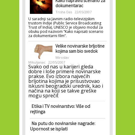
Kako napraviti scenario za
dokumentarac
Trisha Das
22/05/2007
U saradnji sa Javnim radio-televizijskim
trustom Indije (Public Service Broadcasting
Trust of India), UNESCO je objavio modul za
obuku pod nazivom “Kako napisati scenario
za dokumentarni film”.
Velike novinarske brljotine
kojima sam bio svedok
Miroslav
Mikuljanac
22/05/2007
Svako od nas u karijeri gleda
dobre i loše primere novinarske
prakse. Evo izbora najvećih
brljotina kojima je prisustvovao
iskusni beogradski urednik, kao i
načina na koji se takve greške
mogu sprečit
Etika i TV novinarstvo: Više od
rejtinga
Na putu do novinarske nagrade:
Upornost se isplati