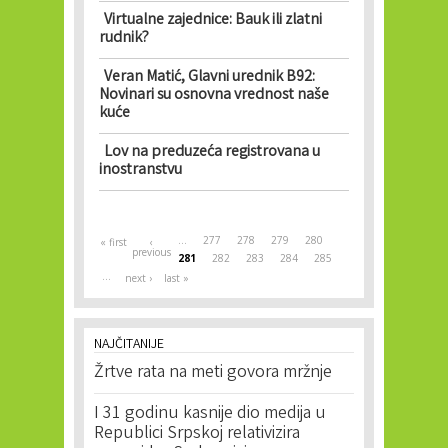
Virtualne zajednice: Bauk ili zlatni
rudnik?
Veran Matić, Glavni urednik B92:
Novinari su osnovna vrednost naše
kuće
Lov na preduzeća registrovana u
inostranstvu
Pages
…
277
278
279
280
« first
‹
previous
281
282
283
284
285
…
next ›
last »
NAJČITANIJE
Žrtve rata na meti govora mržnje
I 31 godinu kasnije dio medija u
Republici Srpskoj relativizira