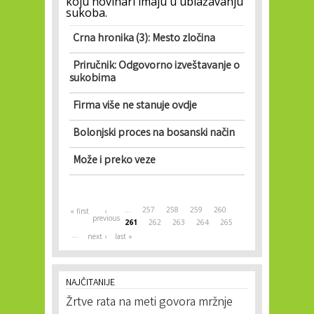
koju novinari imaju u ublažavanju
sukoba.
Crna hronika (3): Mesto zločina
Priručnik: Odgovorno izveštavanje o
sukobima
Firma više ne stanuje ovdje
Bolonjski proces na bosanski način
Može i preko veze
Pages
…
257
258
259
260
« first
‹
previous
261
262
263
264
265
…
next ›
last »
NAJČITANIJE
Žrtve rata na meti govora mržnje