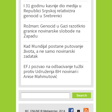
I 31 godinu kasnije dio medija u
Republici Srpskoj relativizira
genocid u Srebrenici
Rožman: Genocid u Gazi razotkrio
granice novinarske slobode na
Zapadu
Kad Mundijal postane putovanje
života, a ne samo novinarski
zadatak
EFJ pozvao na odbacivanje tužbi
protiv Udruženja BH novinari i
Anise Mahmutović
Search form
Search
MC_ONLINE © Mediacentar, 2014