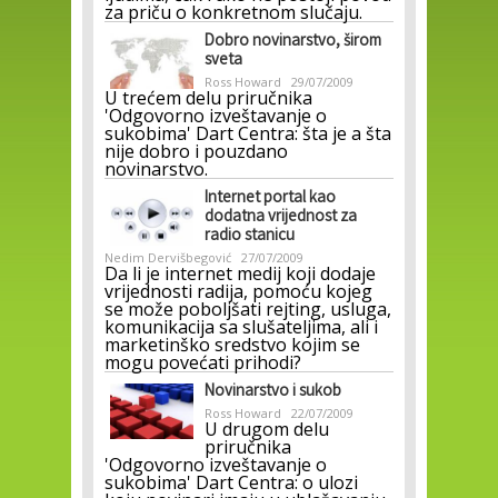
za priču o konkretnom slučaju.
Dobro novinarstvo, širom
sveta
Ross Howard
29/07/2009
U trećem delu priručnika
'Odgovorno izveštavanje o
sukobima' Dart Centra: šta je a šta
nije dobro i pouzdano
novinarstvo.
Internet portal kao
dodatna vrijednost za
radio stanicu
Nedim Dervišbegović
27/07/2009
Da li je internet medij koji dodaje
vrijednosti radija, pomoću kojeg
se može poboljšati rejting, usluga,
komunikacija sa slušateljima, ali i
marketinško sredstvo kojim se
mogu povećati prihodi?
Novinarstvo i sukob
Ross Howard
22/07/2009
U drugom delu
priručnika
'Odgovorno izveštavanje o
sukobima' Dart Centra: o ulozi