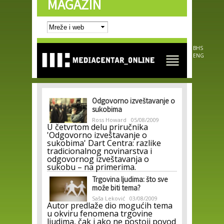
MAGAZIN
Skip to
main
content
BHS
ENG
Odgovorno izveštavanje o
sukobima
Ross Howard
05/08/2009
U četvrtom delu priručnika
'Odgovorno izveštavanje o
sukobima' Dart Centra: razlike
tradicionalnog novinarstva i
odgovornog izveštavanja o
sukobu – na primerima.
Trgovina ljudima: što sve
može biti tema?
Saša Leković
03/08/2009
Autor predlaže dio mogućih tema
u okviru fenomena trgovine
ljudima, čak i ako ne postoji povod