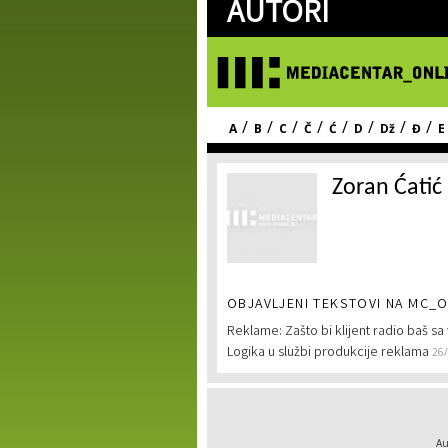
AUTORI
/
/
/
/
/
/
/
/
A
B
C
Č
Ć
D
Dž
Đ
E
Zoran Ćatić
OBJAVLJENI TEKSTOVI NA MC_O
Reklame: Zašto bi klijent radio baš s
Logika u službi produkcije reklama
26
Au