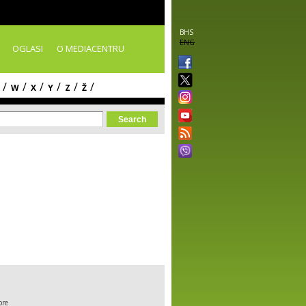
BHS
ENG
OGLASI
O MEDIACENTRU
/
/
/
/
/
/
W
X
Y
Z
Ž
orm
ore