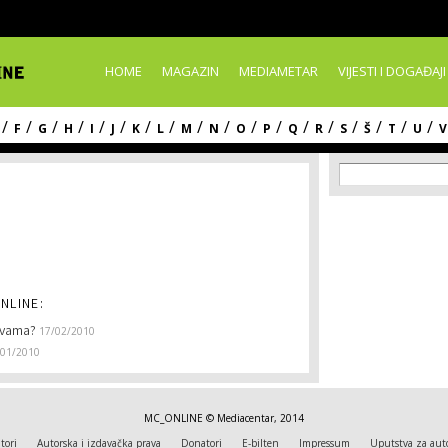
Skip to
main
content
HOME
MAGAZIN
MEDIAMETAR
VIJESTI I DOGAĐAJI
/
/
/
/
/
/
/
/
/
/
/
/
/
/
/
/
/
/
F
G
H
I
J
K
L
M
N
O
P
Q
R
S
Š
T
U
V
Search f
Search
NLINE:
a vama?
17/02/2010
/01/2010
MC_ONLINE © Mediacentar, 2014
tori
Autorska i izdavačka prava
Donatori
E-bilten
Impressum
Uputstva za aut