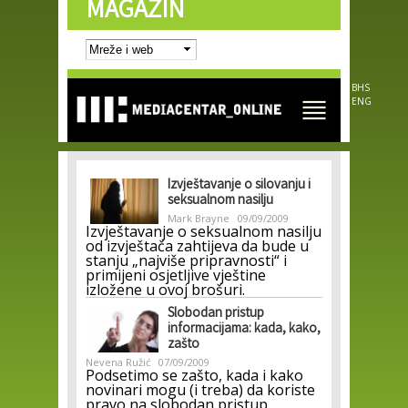
MAGAZIN
Skip to
main
content
BHS
ENG
Izvještavanje o silovanju i
seksualnom nasilju
Mark Brayne
09/09/2009
Izvještavanje o seksualnom nasilju
od izvještača zahtijeva da bude u
stanju „najviše pripravnosti“ i
primijeni osjetljive vještine
izložene u ovoj brošuri.
Slobodan pristup
informacijama: kada, kako,
zašto
Nevena Ružić
07/09/2009
Podsetimo se zašto, kada i kako
novinari mogu (i treba) da koriste
pravo na slobodan pristup