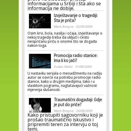
informacijama u Srbiji i šta ako se
informacija ne dobije.
Izvještavanje o tragediji:
Šta je priča?
Mark Brayne
02/09/2009
Osim krvi, bola, nasilja i očaja, izvještavanje o
nekoj tragediji treba da uključi i često
neispričanu priču o onome što se događa
nakon toga.
Promocija radio stanice:
Ima li ko jači?
Dušan Mašić
31/08/2009
U nastavku serijala o menadžmentu na radiju
autor se osvrće na potrebu promocije radio
stanice, kako u drugim medijima, tako i u
vlastitom pogramu, naglašavajući važnost
mjerenja slušanosti.
Traumatični događaji: Gdje
je put do priče?
Mark Brayne
26/08/2009
Kako pristupiti sagovorniku koji je
prošao traumatično iskustvo i
pripremiti teren za intervju o toj
temi.