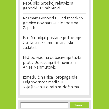
Republici Srpskoj relativizira
genocid u Srebrenici
Rožman: Genocid u Gazi razotkrio
granice novinarske slobode na
Zapadu
Kad Mundijal postane putovanje
života, a ne samo novinarski
zadatak
EFJ pozvao na odbacivanje tužbi
protiv Udruženja BH novinari i
Anise Mahmutović
Između činjenica i propagande:
Odgovornost medija u
izvještavanju o ratnim zločinima
Search form
Search