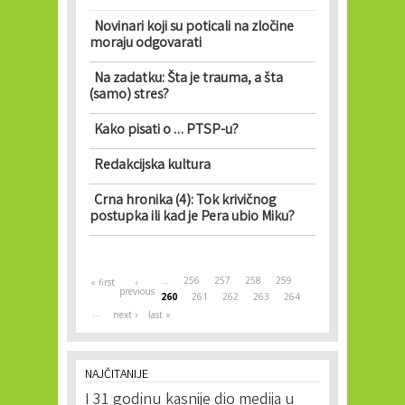
Novinari koji su poticali na zločine
moraju odgovarati
Na zadatku: Šta je trauma, a šta
(samo) stres?
Kako pisati o … PTSP-u?
Redakcijska kultura
Crna hronika (4): Tok krivičnog
postupka ili kad je Pera ubio Miku?
Pages
…
256
257
258
259
« first
‹
previous
260
261
262
263
264
…
next ›
last »
NAJČITANIJE
I 31 godinu kasnije dio medija u