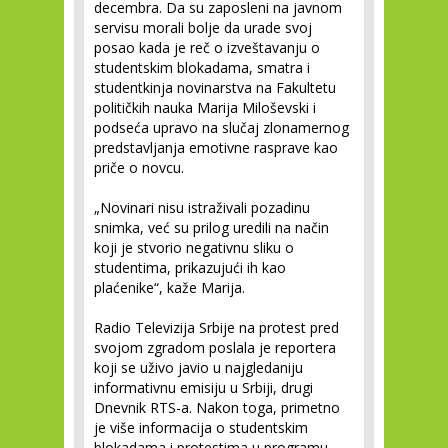
decembra. Da su zaposleni na javnom
servisu morali bolje da urade svoj
posao kada je reč o izveštavanju o
studentskim blokadama, smatra i
studentkinja novinarstva na Fakultetu
političkih nauka Marija Miloševski i
podseća upravo na slučaj zlonamernog
predstavljanja emotivne rasprave kao
priče o novcu.
„Novinari nisu istraživali pozadinu
snimka, već su prilog uredili na način
koji je stvorio negativnu sliku o
studentima, prikazujući ih kao
plaćenike“, kaže Marija.
Radio Televizija Srbije na protest pred
svojom zgradom poslala je reportera
koji se uživo javio u najgledaniju
informativnu emisiju u Srbiji, drugi
Dnevnik RTS-a. Nakon toga, primetno
je više informacija o studentskim
blokadama i protestima u programu