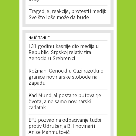
Tragedije, reakcije, protesti i mediji:
Sve što loše može da bude
NAJČITANIJE
I 31 godinu kasnije dio medija u
Republici Srpskoj relativizira
genocid u Srebrenici
Rožman: Genocid u Gazi razotkrio
granice novinarske slobode na
Zapadu
Kad Mundijal postane putovanje
života, a ne samo novinarski
zadatak
EFJ pozvao na odbacivanje tužbi
protiv Udruženja BH novinari i
Anise Mahmutović