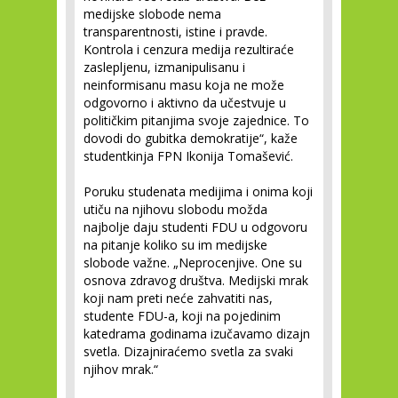
medijske slobode nema
transparentnosti, istine i pravde.
Kontrola i cenzura medija rezultiraće
zaslepljenu, izmanipulisanu i
neinformisanu masu koja ne može
odgovorno i aktivno da učestvuje u
političkim pitanjima svoje zajednice. To
dovodi do gubitka demokratije“, kaže
studentkinja FPN Ikonija Tomašević.
Poruku studenata medijima i onima koji
utiču na njihovu slobodu možda
najbolje daju studenti FDU u odgovoru
na pitanje koliko su im medijske
slobode važne. „Neprocenjive. One su
osnova zdravog društva. Medijski mrak
koji nam preti neće zahvatiti nas,
studente FDU-a, koji na pojedinim
katedrama godinama izučavamo dizajn
svetla. Dizajniraćemo svetla za svaki
njihov mrak.“