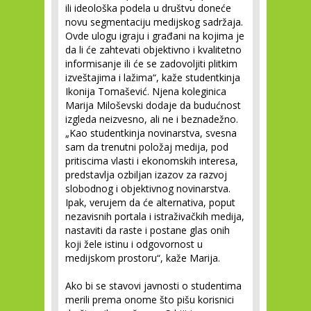
ili ideološka podela u društvu doneće
novu segmentaciju medijskog sadržaja.
Ovde ulogu igraju i građani na kojima je
da li će zahtevati objektivno i kvalitetno
informisanje ili će se zadovoljiti plitkim
izveštajima i lažima“, kaže studentkinja
Ikonija Tomašević. Njena koleginica
Marija Miloševski dodaje da budućnost
izgleda neizvesno, ali ne i beznadežno.
„Kao studentkinja novinarstva, svesna
sam da trenutni položaj medija, pod
pritiscima vlasti i ekonomskih interesa,
predstavlja ozbiljan izazov za razvoj
slobodnog i objektivnog novinarstva.
Ipak, verujem da će alternativa, poput
nezavisnih portala i istraživačkih medija,
nastaviti da raste i postane glas onih
koji žele istinu i odgovornost u
medijskom prostoru“, kaže Marija.
Ako bi se stavovi javnosti o studentima
merili prema onome što pišu korisnici