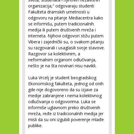
organizacija,“ odgovaraju studenti
Fakulteta dramskih umetnosti u
odgovoru na pitanje Mediacentra kako
se informišu, putem tradicionalnih
medija ili putem društvenih mreža i
interneta. Njihovi odgovori stižu putem
Vibera i zajednički su, o svakom pitanju
su razgovarali i usaglasili svoje stavove.
Razgovor sa kolektivnim, a
neformalnim organom odlučivanja,
nešto je na šta novinari nisu navikli.
Luka Vrcelj je student beogradskog
Ekonomskog fakulteta, jednog od onih
gde nije dogovoreno da su izjave za
medije zabranjene i nema kolektivnog
odlučivanja o odgovorima. Luka se
informiše uglavnom preko društvenih
mreža, ređe iz tradicionalnih medija jer
misli da su oni izgubili poverenje mlađe
publike.