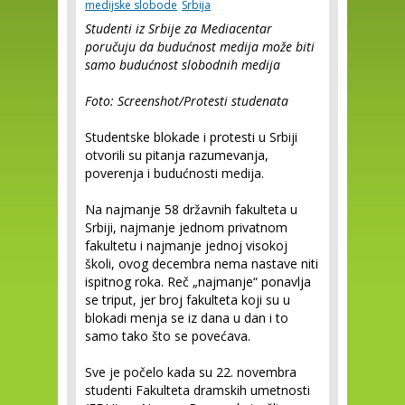
medijske slobode
Srbija
Studenti iz Srbije za Mediacentar
poručuju da budućnost medija može biti
samo budućnost slobodnih medija
Foto: Screenshot/Protesti studenata
Studentske blokade i protesti u Srbiji
otvorili su pitanja razumevanja,
poverenja i budućnosti medija.
Na najmanje 58 državnih fakulteta u
Srbiji, najmanje jednom privatnom
fakultetu i najmanje jednoj visokoj
školi, ovog decembra nema nastave niti
ispitnog roka. Reč „najmanje“ ponavlja
se triput, jer broj fakulteta koji su u
blokadi menja se iz dana u dan i to
samo tako što se povećava.
Sve je počelo kada su 22. novembra
studenti Fakulteta dramskih umetnosti