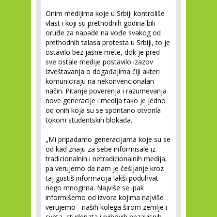
Onim medijima koje u Srbiji kontroliše
vlast i koji su prethodnih godina bili
oruđe za napade na vođe svakog od
prethodnih talasa protesta u Srbiji, to je
ostavilo bez jasne mete, dok je pred
sve ostale medije postavilo izazov
izveštavanja o događajima čiji akteri
komuniciraju na nekonvencionalan
način. Pitanje poverenja i razumevanja
nove generacije i medija tako je jedno
od onih koja su se spontano otvorila
tokom studentskih blokada.
„Mi pripadamo generacijama koje su se
od kad znaju za sebe informisale iz
tradicionalnih i netradicionalnih medija,
pa verujemo da nam je češljanje kroz
taj gustiš informacija lakši poduhvat
nego mnogima. Najviše se ipak
informišemo od izvora kojima najviše
verujemo - naših kolega širom zemlje i
sveta, studenata i njihovih nezavisnih