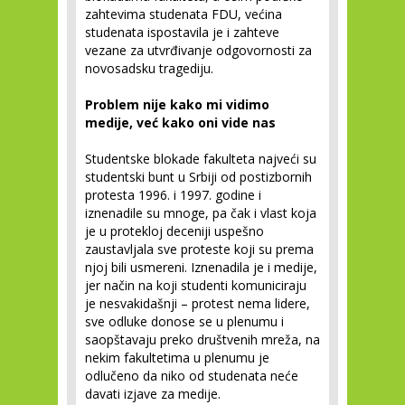
zahtevima studenata FDU, većina
studenata ispostavila je i zahteve
vezane za utvrđivanje odgovornosti za
novosadsku tragediju.
Problem nije kako mi vidimo
medije, već kako oni vide nas
Studentske blokade fakulteta najveći su
studentski bunt u Srbiji od postizbornih
protesta 1996. i 1997. godine i
iznenadile su mnoge, pa čak i vlast koja
je u protekloj deceniji uspešno
zaustavljala sve proteste koji su prema
njoj bili usmereni. Iznenadila je i medije,
jer način na koji studenti komuniciraju
je nesvakidašnji – protest nema lidere,
sve odluke donose se u plenumu i
saopštavaju preko društvenih mreža, na
nekim fakultetima u plenumu je
odlučeno da niko od studenata neće
davati izjave za medije.