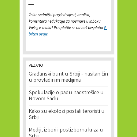
___
Želite sedmični pregled vijesti, analiza,
komentara i edukacija za novinare u Inboxu
Vašeg e-maila? Pretplatite se na naš besplatni
E-
bilten ovdje
.
VEZANO
Građanski bunt u Srbiji - nasilan čin
u provladinim medijima
Spekulacije o padu nadstrešice u
Novom Sadu
Kako su ekolozi postali teroristi u
Srbiji
Mediji, izbori i postizborna kriza u
Srbiji