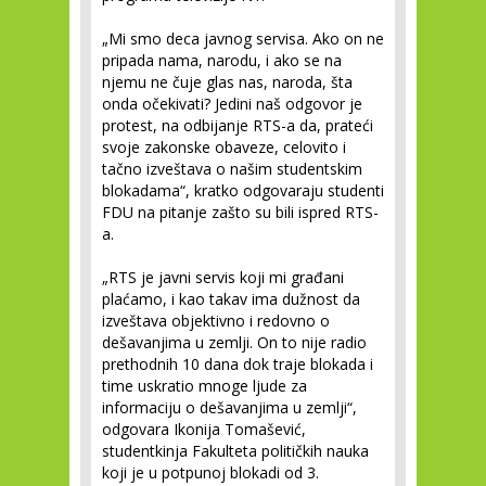
„Mi smo deca javnog servisa. Ako on ne
pripada nama, narodu, i ako se na
njemu ne čuje glas nas, naroda, šta
onda očekivati? Jedini naš odgovor je
protest, na odbijanje RTS-a da, prateći
svoje zakonske obaveze, celovito i
tačno izveštava o našim studentskim
blokadama“, kratko odgovaraju studenti
FDU na pitanje zašto su bili ispred RTS-
a.
„RTS je javni servis koji mi građani
plaćamo, i kao takav ima dužnost da
izveštava objektivno i redovno o
dešavanjima u zemlji. On to nije radio
prethodnih 10 dana dok traje blokada i
time uskratio mnoge ljude za
informaciju o dešavanjima u zemlji“,
odgovara Ikonija Tomašević,
studentkinja Fakulteta političkih nauka
koji je u potpunoj blokadi od 3.