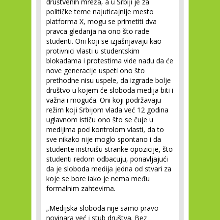
društvenih mreža, a u Srbiji je za
političke teme najuticajnije mesto
platforma X, mogu se primetiti dva
pravca gledanja na ono što rade
studenti. Oni koji se izjašnjavaju kao
protivnici vlasti u studentskim
blokadama i protestima vide nadu da će
nove generacije uspeti ono što
prethodne nisu uspele, da izgrade bolje
društvo u kojem će sloboda medija biti i
važna i moguća. Oni koji podržavaju
režim koji Srbijom vlada već 12 godina
uglavnom ističu ono što se čuje u
medijima pod kontrolom vlasti, da to
sve nikako nije moglo spontano i da
studente instruišu stranke opozicije, što
studenti redom odbacuju, ponavljajući
da je sloboda medija jedna od stvari za
koje se bore iako je nema među
formalnim zahtevima.
„Medijska sloboda nije samo pravo
novinara već i stub društva. Bez