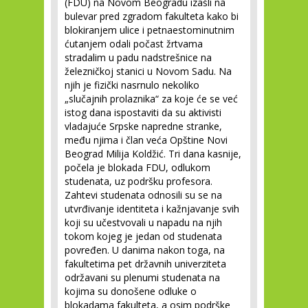
(FDU) na Novom Beogradu izašli na
bulevar pred zgradom fakulteta kako bi
blokiranjem ulice i petnaestominutnim
ćutanjem odali počast žrtvama
stradalim u padu nadstrešnice na
železničkoj stanici u Novom Sadu. Na
njih je fizički nasrnulo nekoliko
„slučajnih prolaznika“ za koje će se već
istog dana ispostaviti da su aktivisti
vladajuće Srpske napredne stranke,
među njima i član veća Opštine Novi
Beograd Milija Koldžić. Tri dana kasnije,
počela je blokada FDU, odlukom
studenata, uz podršku profesora.
Zahtevi studenata odnosili su se na
utvrđivanje identiteta i kažnjavanje svih
koji su učestvovali u napadu na njih
tokom kojeg je jedan od studenata
povređen. U danima nakon toga, na
fakultetima pet državnih univerziteta
održavani su plenumi studenata na
kojima su donošene odluke o
blokadama fakulteta, a osim podrške