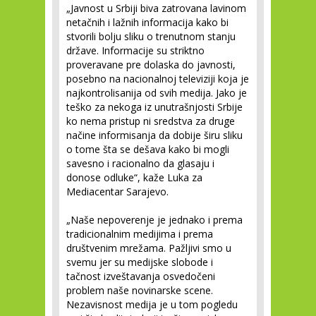
„Javnost u Srbiji biva zatrovana lavinom
netačnih i lažnih informacija kako bi
stvorili bolju sliku o trenutnom stanju
države. Informacije su striktno
proveravane pre dolaska do javnosti,
posebno na nacionalnoj televiziji koja je
najkontrolisanija od svih medija. Jako je
teško za nekoga iz unutrašnjosti Srbije
ko nema pristup ni sredstva za druge
načine informisanja da dobije širu sliku
o tome šta se dešava kako bi mogli
savesno i racionalno da glasaju i
donose odluke“, kaže Luka za
Mediacentar Sarajevo.
„Naše nepoverenje je jednako i prema
tradicionalnim medijima i prema
društvenim mrežama. Pažljivi smo u
svemu jer su medijske slobode i
tačnost izveštavanja osvedočeni
problem naše novinarske scene.
Nezavisnost medija je u tom pogledu