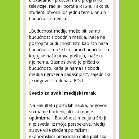
televizije, radija i portala RTS-a. Tako su
studenti otvorili još jednu temu, onu o
budućnosti medija.
„Budućnost medija može biti samo
budućnost slobodnih medija, inače ne
postoji ta budućnost. Isto kao što naša
budućnost može biti samo budućnost u
kojoj se naša prava poštuju, inače ni
nje nema. Basnoslovno je pričati o
budućnosti, kada je nama i slobodi
medija ugrožena sadašnjost“, zajednički
je odgovor studenata FDU.
Svetlo za svaki medijski mrak
Na Fakultetu političkih nauka, odgovori
su manje borbeni, ali i sa manje
optimizma. „Budućnost medija u Srbiji
nije svetla, iz moje perspektive. Mediji
su sve više izloženi političkim i
ekonomskim pritiscima i dalja politička