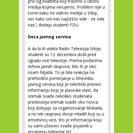
prvi žig kvaliteta koji tražimo u izboru
medija kojima verujemo. Problem nije u
tome kako mi vidimo medije u Srbiji,
već kako oni nas najčešće vide - ne vide
nas“, dodaju studenti FDU.
Deca javnog servisa
A da bi ih videla Radio Televizija Srbije,
studenti su 12. decembra došli pred
zgradu ove televizije. Prema podacima
Arhiva javnih skupova, bilo ih je oko
osam hiljada. To je bila reakcija na
prethodno pominjanje u Dnevniku
javnog servisa koji je nekritički preneo
informaciju koju je plasirala vlast, da
snimak svađe nekoliko studenata
predstavlja snimak svađe oko novca
koji dobijaju za organizovanje blokada,
a ne tek raspravu dvoje mladih koji su u
emotivnoj vezi, što je informacija koju
su sami učesnici svađe pojasnili u
programu televizije N1.