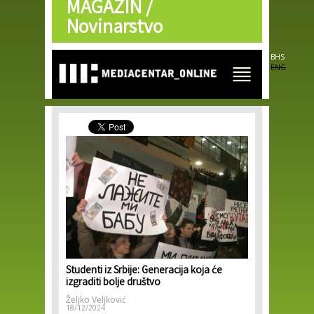
MAGAZIN /
Skip to
main
Novinarstvo
content
BHS
ENG
Studenti iz Srbije: Generacija koja će
izgraditi bolje društvo
Željko Veljković
18/12/2024