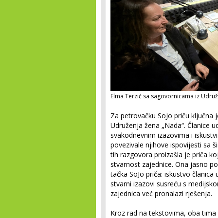
Elma Terzić sa sagovornicama iz Udruž
Za petrovačku SoJo priču ključna j
Udruženja žena „Nada“. Članice u
svakodnevnim izazovima i iskustvim
povezivale njihove ispovijesti sa 
tih razgovora proizašla je priča k
stvarnost zajednice. Ona jasno po
tačka SoJo priča: iskustvo članica
stvarni izazovi susreću s medijsk
zajednica već pronalazi rješenja.
Kroz rad na tekstovima, oba tima 