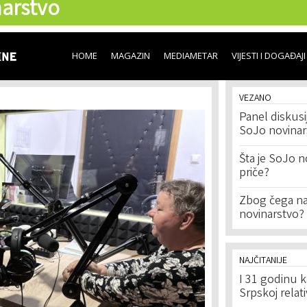
arstvo
Skip to
main
content
HOME
MAGAZIN
MEDIAMETAR
VIJESTI I DOGAĐAJI
VEZANO
Panel diskusi
SoJo novinar
Šta je SoJo no
priče?
Zbog čega n
novinarstvo?
NAJČITANIJE
I 31 godinu k
Srpskoj relat