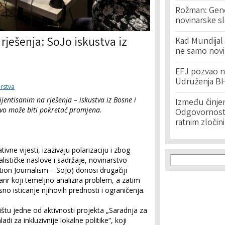
Rožman: Geno
novinarske s
 rješenja: SoJo iskustva iz
Kad Mundijal 
ne samo novi
EFJ pozvao na
Udruženja BH
rstva
ijentisanim na rješenja – iskustva iz Bosne i
Između činje
vo može biti pokretač promjena.
Odgovornost 
ratnim zločin
vne vijesti, izazivaju polarizaciju i zbog
Search f
Search
lističke naslove i sadržaje, novinarstvo
ution Journalism – SoJo) donosi drugačiji
žanr koji temeljno analizira problem, a zatim
asno isticanje njihovih prednosti i ograničenja.
dištu jedne od aktivnosti projekta „Saradnja za
ladi za inkluzivnije lokalne politike“, koji