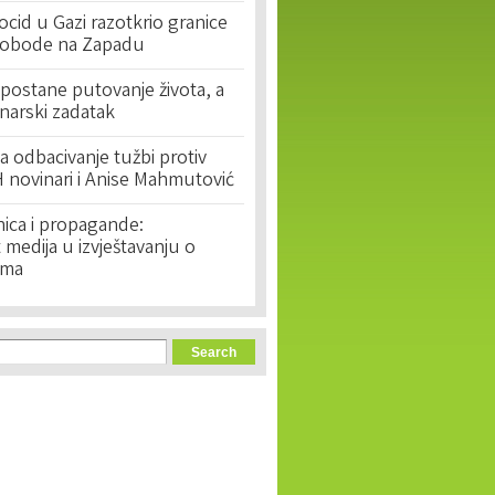
cid u Gazi razotkrio granice
lobode na Zapadu
postane putovanje života, a
narski zadatak
 odbacivanje tužbi protiv
 novinari i Anise Mahmutović
nica i propagande:
medija u izvještavanju o
ima
orm