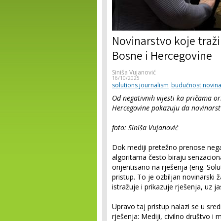
Novinarstvo koje traži
Bosne i Hercegovine
Siniša Vujanović
16/10/2025
solutions journalism
budućnost novina
Od negativnih vijesti ka pričama or
Hercegovine pokazuju da novinarst
foto: Siniša Vujanović
Dok mediji pretežno prenose negati
algoritama često biraju senzaciona
orijentisano na rješenja (eng. Sol
pristup. To je ozbiljan novinarski 
istražuje i prikazuje rješenja, uz j
Upravo taj pristup nalazi se u sre
rješenja: Mediji, civilno društvo i m