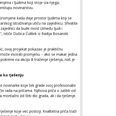
enjima i ljudima koji stoje iza njega,
pristupu novinarstvu.
 promjene kada daje prostor ljudima koji se
narskog istraživanja utiču na zajednicu. Shvatila
 zajednici da bude most između ljudi i
, ističe Dušica Ćulibrk iz Radija Bosanski
zić, ovaj projekat pokazao je praktičnu
r može inicirati promjenu – ako se makar jedna
okrene na akciju ili traženje rješenja, naš je
 ka rješenju
e novinarke koje tek grade svoj profesionalni
čin rada na pričama. Njihova priča o zaštiti od
 montažni zid štiti dio grada, ali i da rješenje
ešenje koje već postoji. Kvalitetna priča traži