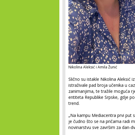
Nikolina Aleksić i Amila Žunić
Slično su istakle Nikolina Aleksić i
istraživale pad broja učenika u c
zanimanjima, te tražile moguća 
entiteta Republike Srpske, gdje p
trend.
„Na kampu Mediacentra prvi put s
je čudno što se na pričama radi 
novinarstvu sve završim za dan-dv