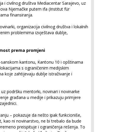
ja i civilnog društva Mediacentar Sarajevo, uz
lova Njemačke putem ifa (Institut für
rama finansiranja.
vinarki, organizacija civilnog društva i lokalnih
tvenim problemima izvještava dublje,
i most prema promjeni
o-sanskom kantonu, Kantonu 10 i opštinama
a lokacijama s ograničenim medijskim
koje zahtijevaju dublje istraživanje i
uz podršku mentorki, novinari i novinarke
erenje građana u medije i prikazuju primjere
ajednici.
anju – pokazuje da nešto ipak funkcioniše,
, kao ni novinarstvo, ne bi trebalo da bude
tovremeno preispituje i ograničenja rešenja. To