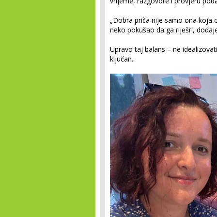
vrijeme, razgovore i provjeru pod
„Dobra priča nije samo ona koja o
neko pokušao da ga riješi”, dodaj
Upravo taj balans – ne idealizovati
ključan.