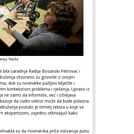
enja 'Nada'
e bila saradnja Radija Bosanski Petrovac i
druženja otvoreno su govorile o svojim
a, dok su novinarke pažljivo bilježile i
širim kontekstom problema i rješenja. Upravo iz
oja ne samo da informiše, već i oživljava
kazuje da civilni sektor može da bude polazna
 udruženja postalo je temelj teksta u koje se
om ekspertizom, zajedno otkrivajući kako
shvatila su da novinarska priča ostvaruje punu