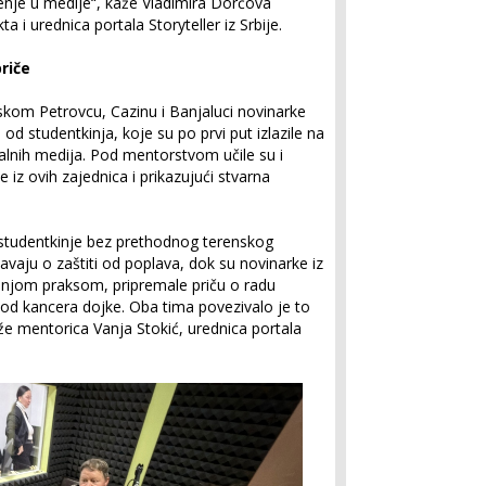
enje u medije“, kaže Vladimira Dorčova
a i urednica portala Storyteller iz Srbije.
riče
skom Petrovcu, Cazinu i Banjaluci novinarke
 od studentkinja, koje su po prvi put izlazile na
okalnih medija. Pod mentorstvom učile su i
e iz ovih zajednica i prikazujući stvarna
e studentkinje bez prethodnog terenskog
tavaju o zaštiti od poplava, dok su novinarke iz
njom praksom, pripremale priču o radu
 od kancera dojke. Oba tima povezivalo je to
že mentorica Vanja Stokić, urednica portala