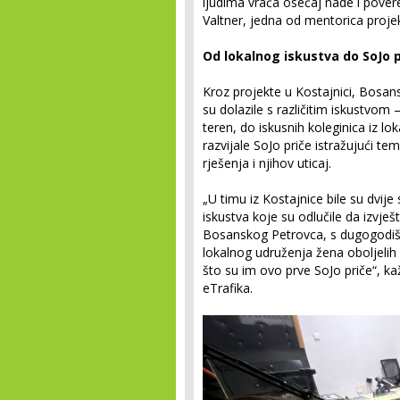
ljudima vraća osećaj nade i pover
Valtner, jedna od mentorica projekt
Od lokalnog iskustva do SoJo p
Kroz projekte u Kostajnici, Bosan
su dolazile s različitim iskustvom –
teren, do iskusnih koleginica iz l
razvijale SoJo priče istražujući tem
rješenja i njihov uticaj.
„U timu iz Kostajnice bile su dvij
iskustva koje su odlučile da izvješ
Bosanskog Petrovca, s dugogodiš
lokalnog udruženja žena oboljelih
što su im ovo prve SoJo priče“, ka
eTrafika.