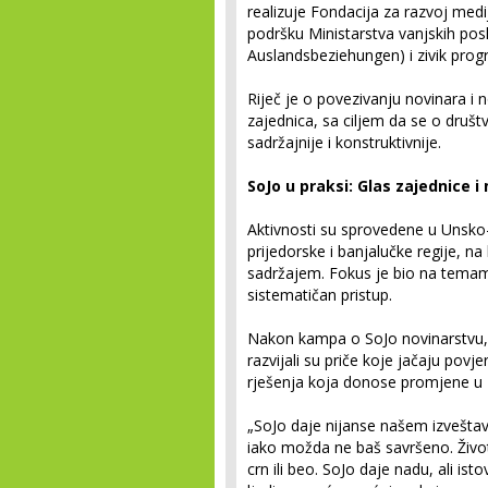
realizuje Fondacija za razvoj medi
podršku Ministarstva vanjskih pos
Auslandsbeziehungen) i zivik prog
Riječ je o povezivanju novinara i no
zajednica, sa ciljem da se o druš
sadržajnije i konstruktivnije.
SoJo u praksi: Glas zajednice 
Aktivnosti su sprovedene u Unsk
prijedorske i banjalučke regije, n
sadržajem. Fokus je bio na temama 
sistematičan pristup.
Nakon kampa o SoJo novinarstvu, 
razvijali su priče koje jačaju povj
rješenja koja donose promjene u z
„SoJo daje nijanse našem izveštav
iako možda ne baš savršeno. Život
crn ili beo. SoJo daje nadu, ali is