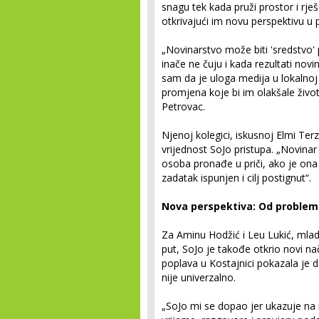
snagu tek kada pruži prostor i rješ
otkrivajući im novu perspektivu u 
„Novinarstvo može biti 'sredstvo'
inače ne čuju i kada rezultati novi
sam da je uloga medija u lokalnoj
promjena koje bi im olakšale život“
Petrovac.
Njenoj kolegici, iskusnoj Elmi Ter
vrijednost SoJo pristupa. „Novina
osoba pronađe u priči, ako je ona p
zadatak ispunjen i cilj postignut“.
Nova perspektiva: Od problema
Za Aminu Hodžić i Leu Lukić, mlad
put, SoJo je takođe otkrio novi na
poplava u Kostajnici pokazala je da
nije univerzalno.
„SoJo mi se dopao jer ukazuje na rj