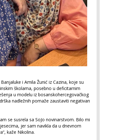
z Banjaluke i Amila Žunić iz Cazina, koje su
azinskim školama, posebno u deficitarnim
rješenja u modelu iz bosanskohercegovačkog
odrška nadležnih pomaže zaustaviti negativan
am se susrela sa SoJo novinarstvom. Bilo mi
mjesecima, jer sam navikla da u dnevnom
a“, kaže Nikolina.