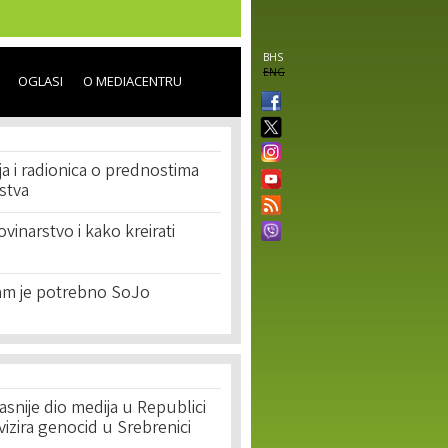
BHS
ENG
OGLASI
O MEDIACENTRU
ja i radionica o prednostima
stva
vinarstvo i kako kreirati
am je potrebno SoJo
asnije dio medija u Republici
ivizira genocid u Srebrenici