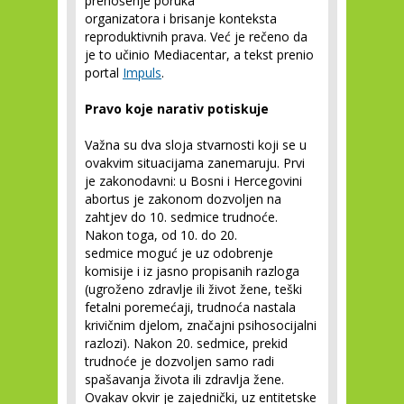
prenošenje poruka
organizatora i brisanje konteksta
reproduktivnih prava. Već je rečeno da
je to učinio Mediacentar, a tekst prenio
portal
Impuls
.
Pravo koje narativ potiskuje
Važna su dva sloja stvarnosti koji se u
ovakvim situacijama zanemaruju. Prvi
je zakonodavni: u Bosni i Hercegovini
abortus je zakonom dozvoljen na
zahtjev do 10. sedmice trudnoće.
Nakon toga, od 10. do 20.
sedmice moguć je uz odobrenje
komisije i iz jasno propisanih razloga
(ugroženo zdravlje ili život žene, teški
fetalni poremećaji, trudnoća nastala
krivičnim djelom, značajni psihosocijalni
razlozi). Nakon 20. sedmice, prekid
trudnoće je dozvoljen samo radi
spašavanja života ili zdravlja žene.
Ovakav okvir je zajednički, uz entitetske