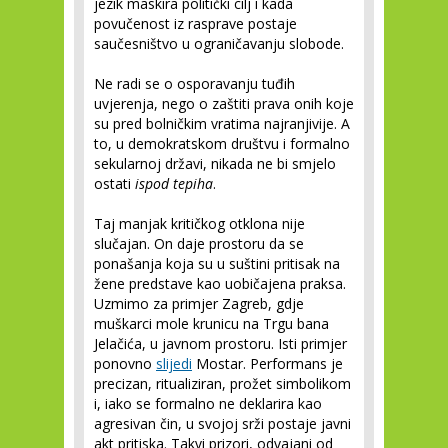
jezik maskira politički cilj i kada
povučenost iz rasprave postaje
saučesništvo u ograničavanju slobode.
Ne radi se o osporavanju tuđih
uvjerenja, nego o zaštiti prava onih koje
su pred bolničkim vratima najranjivije. A
to, u demokratskom društvu i formalno
sekularnoj državi, nikada ne bi smjelo
ostati
ispod tepiha
.
Taj manjak kritičkog otklona nije
slučajan. On daje prostoru da se
ponašanja koja su u suštini pritisak na
žene predstave kao uobičajena praksa.
Uzmimo za primjer Zagreb, gdje
muškarci mole krunicu na Trgu bana
Jelačića, u javnom prostoru. Isti primjer
ponovno
slijedi
Mostar. Performans je
precizan, ritualiziran, prožet simbolikom
i, iako se formalno ne deklarira kao
agresivan čin, u svojoj srži postaje javni
akt pritiska. Takvi prizori, odvajani od