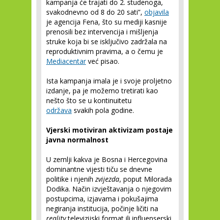
kampanja će trajati do 2. studenoga,
svakodnevno od 8 do 20 sati”,
objavila
je agencija Fena, što su mediji kasnije
prenosili bez intervencija i mišljenja
struke koja bi se isključivo zadržala na
reproduktivnim pravima, a o čemu je
Mediacentar
već pisao.
Ista kampanja imala je i svoje proljetno
izdanje, pa je možemo tretirati kao
nešto što se u kontinuitetu
održava
svakih pola godine.
Vjerski motiviran aktivizam postaje
javna normalnost
U zemlji kakva je Bosna i Hercegovina
dominantne vijesti tiču se dnevne
politike i njenih
zvijezda
, poput Milorada
Dodika. Način izvještavanja o njegovim
postupcima, izjavama i pokušajima
negiranja institucija, počinje ličiti na
reality
televizijski format ili influenserski