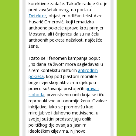
korektivne zadaće. Takođe raduje što je
pred završetak ovog, na portalu
Detektor
, objavljen odličan tekst Azre
Husarić Omerović, koji tematizira
antirodne pokrete upravo kroz primjer
Mostara, ali i činjenicu da su na čelu
antirodnih pokreta nažalost, najčešće
žene.
I zato se i fenomen kampanja poput
„40 dana za život“ mora sagledavati u
širem kontekstu rastućih
antirodnih
pokreta
, koji pod plaštom moralne
brige i vjerskog aktivizma djeluju u
pravcu sužavanja postojećih
prava i
sloboda
, prvenstveno onih koja se tiču
reproduktivne autonomije žena. Ovakve
inicijative, iako se promovišu kao
miroljubive i duhovno motivisane, u
svojoj suštini predstavljaju oblik
političkog djelovanja s jasnim
ideološkim ciljevima. Njihovo