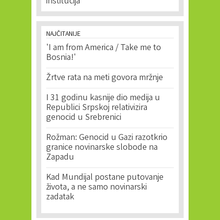
institucija
NAJČITANIJE
'I am from America / Take me to
Bosnia!'
Žrtve rata na meti govora mržnje
I 31 godinu kasnije dio medija u
Republici Srpskoj relativizira
genocid u Srebrenici
Rožman: Genocid u Gazi razotkrio
granice novinarske slobode na
Zapadu
Kad Mundijal postane putovanje
života, a ne samo novinarski
zadatak