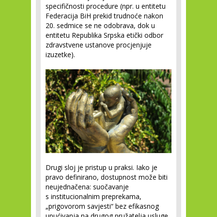
specifičnosti procedure (npr. u entitetu
Federacija BiH prekid trudnoće nakon
20. sedmice se ne odobrava, dok u
entitetu Republika Srpska etički odbor
zdravstvene ustanove procjenjuje
izuzetke).
Drugi sloj je pristup u praksi. Iako je
pravo definirano, dostupnost može biti
neujednačena: suočavanje
s institucionalnim preprekama,
„prigovorom savjesti“ bez efikasnog
upućivanja na drugog pružatelja usluge,