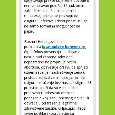
sprječavaju prakse koje žene dovode u
neravnopravan položaj. U nadzornim
zaključnim zapažanjima i praksi
CEDAW-a, države se pozivaju da
osiguraju efektivnu dostupnost usluga,
ne samo formalnu mogućnost na
papiru.
Bosna i Hercegovina je i
potpisnica
Istanbulske konvencije
čiji je fokus prevencija i suzbijanje
nasilja nad ženama. Iako ona
neposredno ne propisuje režim
abortusa, obavezuje državu da spriječi
uznemiravanje i zastrašivanje žena u
pristupu zdravstvenim uslugama i da
osigura okruženje bez nasilja i stigme. U
praksi to znači da su vlasti dužne
prepoznati i adresirati obrasce
ponašanja koji ženu onemogućavaju ili
odvraćaju od traženja legitimne
zdravstvene zaštite, uključujući i kroz
javne politike i koordinaciju sa