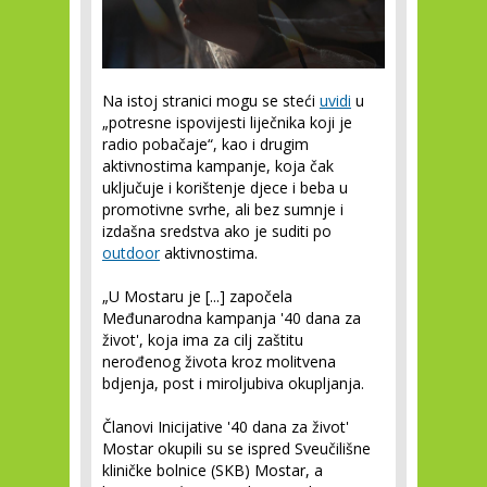
Na istoj stranici mogu se steći
uvidi
u
„potresne ispovijesti liječnika koji je
radio pobačaje“, kao i drugim
aktivnostima kampanje, koja čak
uključuje i korištenje djece i beba u
promotivne svrhe, ali bez sumnje i
izdašna sredstva ako je suditi po
outdoor
aktivnostima.
„U Mostaru je [...] započela
Međunarodna kampanja '40 dana za
život', koja ima za cilj zaštitu
nerođenog života kroz molitvena
bdjenja, post i miroljubiva okupljanja.
Članovi Inicijative '40 dana za život'
Mostar okupili su se ispred Sveučilišne
kliničke bolnice (SKB) Mostar, a