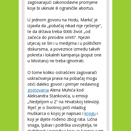
zagovarajući zakonodavne promjene
koje bi ukinule ili ograničile abortus.
U jednom govoru na Hodu, Markić je
izjavila da „pobačaj nikad nije rješenje”,
te da država treba štititi život „od
začeća do prirodne smrti”. Njezin
utjecaj se širi i u medijima i u političkim
diskursima, a poveznice između takvih
pokreta i lokalnih kampanja (poput one
u Mostaru) ne treba ignorirati.
O tome koliko ostrašćeni zagovarači
uskraćivanja prava na pobačaj mogu
otići daleko govori i primjer nedavnog
gostovanja
Alena Muhića kod
Aleksandra Stankovića, u emisiji
„Nedjeljom u 2“ na Hrvatskoj televiziji.
Riječ je o životnoj priči mladog
muškarca o kojoj je napisao i
knjigu
i
koji je dijete rođeno zbog rata. Lična
snaga, ljubav i podrška usvojitelja, te
stabilnost i porodica koju je kasnije sam