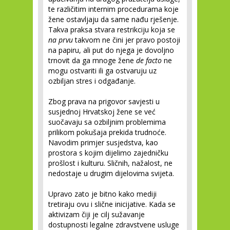
te različitim internim procedurama koje
žene ostavljaju da same nađu rješenje.
Takva praksa stvara restrikciju koja se
na prvu
takvom ne čini jer pravo postoji
na papiru, ali put do njega je dovoljno
trnovit da ga mnoge žene
de facto
ne
mogu ostvariti ili ga ostvaruju uz
ozbiljan stres i odgađanje.
Zbog prava na prigovor savjesti u
susjednoj Hrvatskoj žene se već
suočavaju sa ozbiljnim problemima
prilikom pokušaja prekida trudnoće.
Navodim primjer susjedstva, kao
prostora s kojim dijelimo zajedničku
prošlost i kulturu. Sličnih, nažalost, ne
nedostaje u drugim dijelovima svijeta.
Upravo zato je bitno kako mediji
tretiraju ovu i slične inicijative. Kada se
aktivizam čiji je cilj sužavanje
dostupnosti legalne zdravstvene usluge