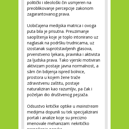
politički i ideološki čin usmjeren na
preoblikovanje percepcije zakonom
zagarantovanog prava.
Uobičajena medijska matrica i ovoga
puta bila je prisutna. Preuzimanje
saopštenja koje je toplo intonirano uz
naglasak na podršku trudnicama, uz
izostanak suprotstavljenih glasova,
prvenstveno ljekara, pravnika i aktivista
za ljudska prava. Tako vjerski motiviran
aktivizam postaje javna normalnost, a
sâm čin bdijenja ispred bolnice,
prostora u kojem žene traže
zdravstvenu zaštitu, postaje
naturaliziran kao razumljiv, pa čak i
poželjan dio društvenog pejzaža.
Odsustvo kritičke optike u
mainstream
medijima dopunili su tek specijalizirani
portali i analize koje su precizno
imenovale mehanizam: nekritičko