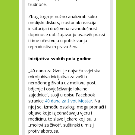
trudnoće.
Zbog toga je nužno analizirati kako
medijski diskurs, izostanak reakcija
institucija i društvena ravnodušnost
doprinose uobičajavanju ovakvih praksi
i time učestvuju u potiskivanju
reproduktivnih prava žena.
Inicijativa svakih pola godine
„40 dana za život je najveća svjetska
miroljubiva inicijativa za zaštitu
nerođenog života uz molitvu, post,
bdjenje i osvješćivanje lokalne
zajednice“, stoji u opisu Facebook
stranice
40 dana za život Mostar
. Na
njoj se, između ostalog, mogu pronaći i
objave koje izjednačavaju vjeru i
medicinu, te slave ljekare koji su, u
„molitvi za život“, suštinski u misiji
protiv abortusa.