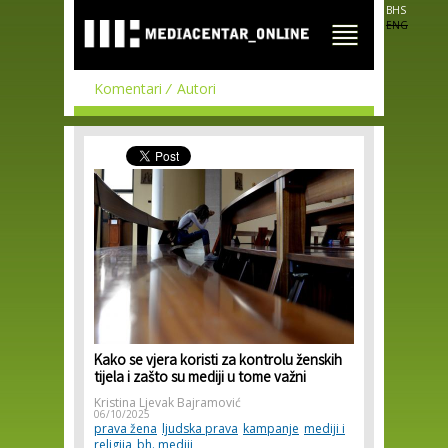
Skip to
BHS
main
ENG
content
Komentari
Autori
Kako se vjera koristi za kontrolu ženskih
tijela i zašto su mediji u tome važni
Kristina Ljevak Bajramović
06/10/2025
prava žena
ljudska prava
kampanje
mediji i
religija
bh. mediji