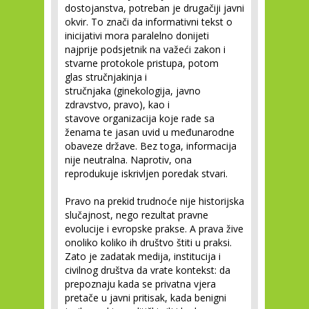
dostojanstva, potreban je drugačiji javni
okvir. To znači da informativni tekst o
inicijativi mora paralelno donijeti
najprije podsjetnik na važeći zakon i
stvarne protokole pristupa, potom
glas stručnjakinja i
stručnjaka (ginekologija, javno
zdravstvo, pravo), kao i
stavove organizacija koje rade sa
ženama te jasan uvid u međunarodne
obaveze države. Bez toga, informacija
nije neutralna. Naprotiv, ona
reprodukuje iskrivljen poredak stvari.
Pravo na prekid trudnoće nije historijska
slučajnost, nego rezultat pravne
evolucije i evropske prakse. A prava žive
onoliko koliko ih društvo štiti u praksi.
Zato je zadatak medija, institucija i
civilnog društva da vrate kontekst: da
prepoznaju kada se privatna vjera
pretače u javni pritisak, kada benigni