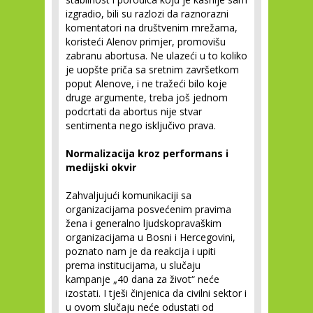
izgradio, bili su razlozi da raznorazni
komentatori na društvenim mrežama,
koristeći Alenov primjer, promovišu
zabranu abortusa. Ne ulazeći u to koliko
je uopšte priča sa sretnim završetkom
poput Alenove, i ne tražeći bilo koje
druge argumente, treba još jednom
podcrtati da abortus nije stvar
sentimenta nego isključivo prava.
Normalizacija kroz performans i
medijski okvir
Zahvaljujući komunikaciji sa
organizacijama posvećenim pravima
žena i generalno ljudskopravaškim
organizacijama u Bosni i Hercegovini,
poznato nam je da reakcija i upiti
prema institucijama, u slučaju
kampanje „40 dana za život“ neće
izostati. I tješi činjenica da civilni sektor i
u ovom slučaju neće odustati od