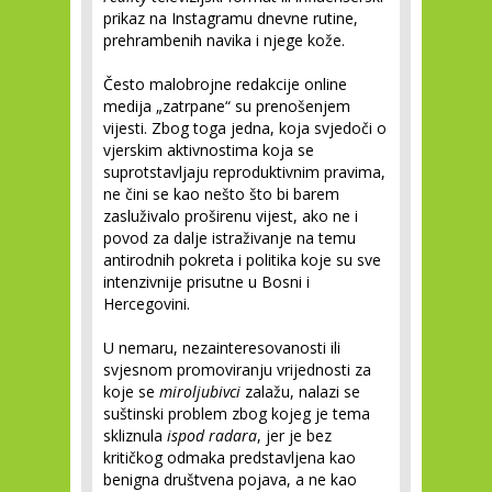
prikaz na Instagramu dnevne rutine,
prehrambenih navika i njege kože.
Često malobrojne redakcije online
medija „zatrpane“ su prenošenjem
vijesti. Zbog toga jedna, koja svjedoči o
vjerskim aktivnostima koja se
suprotstavljaju reproduktivnim pravima,
ne čini se kao nešto što bi barem
zasluživalo proširenu vijest, ako ne i
povod za dalje istraživanje na temu
antirodnih pokreta i politika koje su sve
intenzivnije prisutne u Bosni i
Hercegovini.
U nemaru, nezainteresovanosti ili
svjesnom promoviranju vrijednosti za
koje se
miroljubivci
zalažu, nalazi se
suštinski problem zbog kojeg je tema
skliznula
ispod radara
, jer je bez
kritičkog odmaka predstavljena kao
benigna društvena pojava, a ne kao