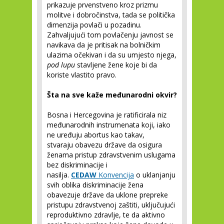
prikazuje prvenstveno kroz prizmu
molitve i dobročinstva, tada se politička
dimenzija povlači u pozadinu.
Zahvaljujući tom povlačenju javnost se
navikava da je pritisak na bolničkim
ulazima očekivan i da su umjesto njega,
pod lupu
stavljene žene koje bi da
koriste vlastito pravo.
Šta na sve kaže međunarodni okvir?
Bosna i Hercegovina je ratificirala niz
međunarodnih instrumenata koji, iako
ne uređuju abortus kao takav,
stvaraju obavezu države da osigura
ženama pristup zdravstvenim uslugama
bez diskriminacije i
nasilja.
CEDAW
Konvencija
o uklanjanju
svih oblika diskriminacije žena
obavezuje države da uklone prepreke
pristupu zdravstvenoj zaštiti, uključujući
reproduktivno zdravlje, te da aktivno