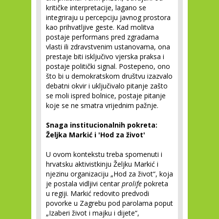
kritičke interpretacije, lagano se
integriraju u percepciju javnog prostora
kao prihvatljive geste. Kad molitva
postaje performans pred zgradama
vlasti ili zdravstvenim ustanovama, ona
prestaje biti isključivo vjerska praksa i
postaje politički signal. Postepeno, ono
što bi u demokratskom društvu izazvalo
debatni okvir ­i uključivalo pitanje zašto
se moli ispred bolnice, postaje pitanje
koje se ne smatra vrijednim pažnje.
Snaga institucionalnih pokreta:
Željka Markić i 'Hod za život'
U ovom kontekstu treba spomenuti i
hrvatsku aktivistkinju Željku Markić i
njezinu organizaciju „Hod za život“, koja
je postala vidljivi centar
prolife
pokreta
u regiji. Markić redovito predvodi
povorke u Zagrebu pod parolama poput
„Izaberi život i majku i dijete“,