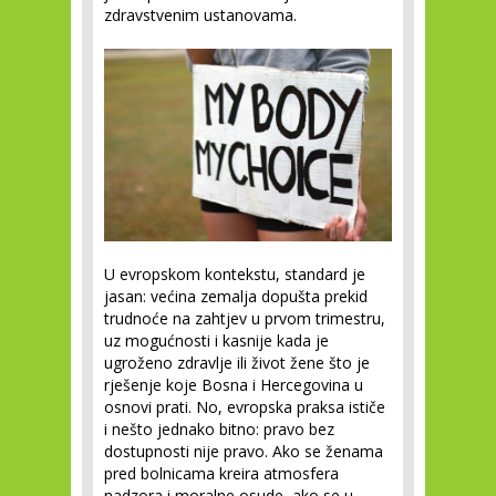
zdravstvenim ustanovama.
U evropskom kontekstu, standard je
jasan: većina zemalja dopušta prekid
trudnoće na zahtjev u prvom trimestru,
uz mogućnosti i kasnije kada je
ugroženo zdravlje ili život žene što je
rješenje koje Bosna i Hercegovina u
osnovi prati. No, evropska praksa ističe
i nešto jednako bitno: pravo bez
dostupnosti nije pravo. Ako se ženama
pred bolnicama kreira atmosfera
nadzora i moralne osude, ako se u