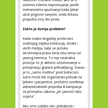
sistemu tolerira nepostojanje jasnih
mehanizama upućivanja kada ljekar
uloži prigovor savjesti, onda država
propušta svoj dio posla.
Zašto je šutnja problem?
Kada ovakvi događaji prođu bez
snažnijeg odjeka institucija, struke i
većih medija, šalje se poruka
da temeljna prava žena nisu tema od
javnog interesa. To nije neutralna
pozicija: to je aktivno učestvovanje u
pomjeranju granice prihvatljivog. Danas
je to „samo molitva“ pred bolnicom;
sutra može biti organizirani pritisak na
ljekare i pacijentice, prešutno uvođenje
administrativnih prepreka ili kampanja
za promjenu zakona „jer javnost tako
osjeća“.
Ako smo ozbiljni oko jednakosti i