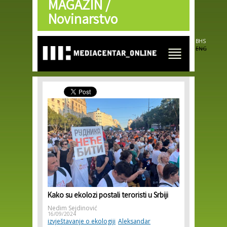
MAGAZIN /
Skip to
main
Novinarstvo
content
BHS
ENG
Kako su ekolozi postali teroristi u Srbiji
Nedim Sejdinović
16/09/2024
izvještavanje o ekologiji
Aleksandar