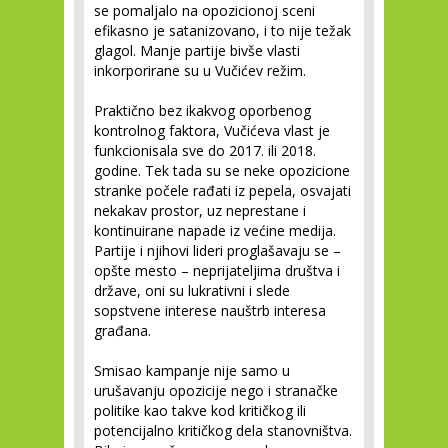
se pomaljalo na opozicionoj sceni
efikasno je satanizovano, i to nije težak
glagol. Manje partije bivše vlasti
inkorporirane su u Vučićev režim.
Praktično bez ikakvog oporbenog
kontrolnog faktora, Vučićeva vlast je
funkcionisala sve do 2017. ili 2018.
godine. Tek tada su se neke opozicione
stranke počele rađati iz pepela, osvajati
nekakav prostor, uz neprestane i
kontinuirane napade iz većine medija.
Partije i njihovi lideri proglašavaju se –
opšte mesto – neprijateljima društva i
države, oni su lukrativni i slede
sopstvene interese nauštrb interesa
građana.
Smisao kampanje nije samo u
urušavanju opozicije nego i stranačke
politike kao takve kod kritičkog ili
potencijalno kritičkog dela stanovništva.