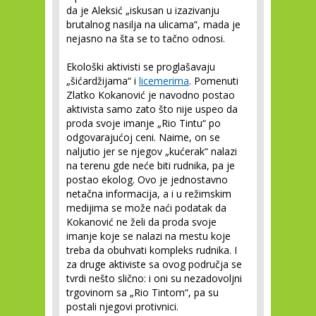
da je Aleksić „iskusan u izazivanju
brutalnog nasilja na ulicama“, mada je
nejasno na šta se to tačno odnosi.
Ekološki aktivisti se proglašavaju
„šićardžijama“ i
licemerima
. Pomenuti
Zlatko Kokanović je navodno postao
aktivista samo zato što nije uspeo da
proda svoje imanje „Rio Tintu“ po
odgovarajućoj ceni. Naime, on se
naljutio jer se njegov „kućerak“ nalazi
na terenu gde neće biti rudnika, pa je
postao ekolog. Ovo je jednostavno
netačna informacija, a i u režimskim
medijima se može naći podatak da
Kokanović ne želi da proda svoje
imanje koje se nalazi na mestu koje
treba da obuhvati kompleks rudnika. I
za druge aktiviste sa ovog područja se
tvrdi nešto slično: i oni su nezadovoljni
trgovinom sa „Rio Tintom“, pa su
postali njegovi protivnici.