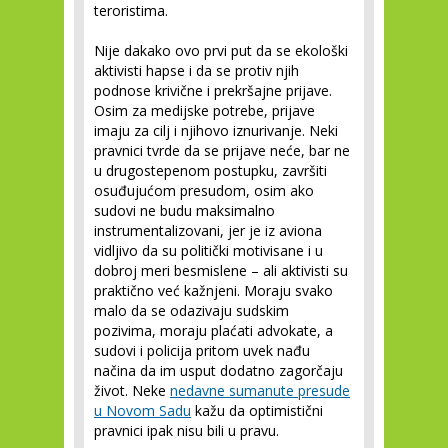
teroristima.
Nije dakako ovo prvi put da se ekološki
aktivisti hapse i da se protiv njih
podnose krivične i prekršajne prijave.
Osim za medijske potrebe, prijave
imaju za cilj i njihovo iznurivanje. Neki
pravnici tvrde da se prijave neće, bar ne
u drugostepenom postupku, završiti
osuđujućom presudom, osim ako
sudovi ne budu maksimalno
instrumentalizovani, jer je iz aviona
vidljivo da su politički motivisane i u
dobroj meri besmislene – ali aktivisti su
praktično već kažnjeni. Moraju svako
malo da se odazivaju sudskim
pozivima, moraju plaćati advokate, a
sudovi i policija pritom uvek nađu
načina da im usput dodatno zagorčaju
život. Neke
nedavne sumanute presude
u Novom Sadu
kažu da optimistični
pravnici ipak nisu bili u pravu.