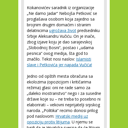
Kokanovićev saradnik iz organizacije
„Ne damo Jadar“ Nebojša Petković se
proglašava osobom koja zajedno sa
brojnim drugim domaćim i stranim
delatnicima
ugrožava život
predsedniku
Srbije Aleksandru Vučiću. On je inače,
zbog izjave koju je dao sarajevskoj
„Slobodnoj Bosni“, postao i „udarna
pesnica“ ovog medija, šta god to
značilo. Tekst nosi naslov:
Islamisti
slave i Petkovića jer napada Vučića!
Jedno od opštih mesta obračuna sa
ekolozima (opozicijom i kritičarima
režima) glasi: oni ne rade samo za
„daleko inostranstvo“ nego i za susedne
države koje su – ne treba to posebno ni
elaborirati – vekovni neprijatelji srpskog
naroda. „Politika“ recimo donosi prilog
pod naslovom:
Hrvatski mediji uz
opoziciju protiv litijuma
. U njemu se
tvrdi da je Hrvatska svesna da će litijum