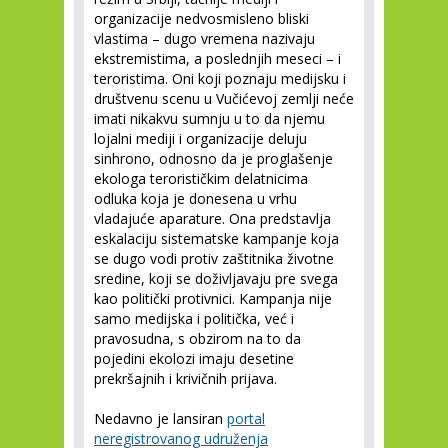
organizacije nedvosmisleno bliski
vlastima – dugo vremena nazivaju
ekstremistima, a poslednjih meseci – i
teroristima. Oni koji poznaju medijsku i
društvenu scenu u Vučićevoj zemlji neće
imati nikakvu sumnju u to da njemu
lojalni mediji i organizacije deluju
sinhrono, odnosno da je proglašenje
ekologa terorističkim delatnicima
odluka koja je donesena u vrhu
vladajuće aparature. Ona predstavlja
eskalaciju sistematske kampanje koja
se dugo vodi protiv zaštitnika životne
sredine, koji se doživljavaju pre svega
kao politički protivnici. Kampanja nije
samo medijska i politička, već i
pravosudna, s obzirom na to da
pojedini ekolozi imaju desetine
prekršajnih i krivičnih prijava.
Nedavno je lansiran
portal
neregistrovanog udruženja