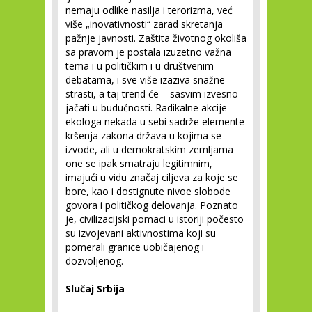
nemaju odlike nasilja i terorizma, već
više „inovativnosti“ zarad skretanja
pažnje javnosti. Zaštita životnog okoliša
sa pravom je postala izuzetno važna
tema i u političkim i u društvenim
debatama, i sve više izaziva snažne
strasti, a taj trend će – sasvim izvesno –
jačati u budućnosti. Radikalne akcije
ekologa nekada u sebi sadrže elemente
kršenja zakona država u kojima se
izvode, ali u demokratskim zemljama
one se ipak smatraju legitimnim,
imajući u vidu značaj ciljeva za koje se
bore, kao i dostignute nivoe slobode
govora i političkog delovanja. Poznato
je, civilizacijski pomaci u istoriji počesto
su izvojevani aktivnostima koji su
pomerali granice uobičajenog i
dozvoljenog.
Slučaj Srbija