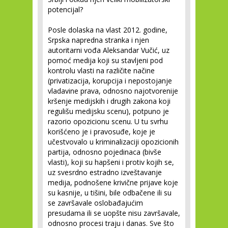
potencijal?
Posle dolaska na vlast 2012. godine,
Srpska napredna stranka i njen
autoritarni vođa Aleksandar Vučić, uz
pomoć medija koji su stavljeni pod
kontrolu vlasti na različite načine
(privatizacija, korupcija i nepostojanje
vladavine prava, odnosno najotvorenije
kršenje medijskih i drugih zakona koji
regulišu medijsku scenu), potpuno je
razorio opozicionu scenu. U tu svrhu
korišćeno je i pravosuđe, koje je
učestvovalo u kriminalizaciji opozicionih
partija, odnosno pojedinaca (bivše
vlasti), koji su hapšeni i protiv kojih se,
uz svesrdno estradno izveštavanje
medija, podnošene krivične prijave koje
su kasnije, u tišini, bile odbačene ili su
se završavale oslobađajućim
presudama ili se uopšte nisu završavale,
odnosno procesi traju i danas. Sve što