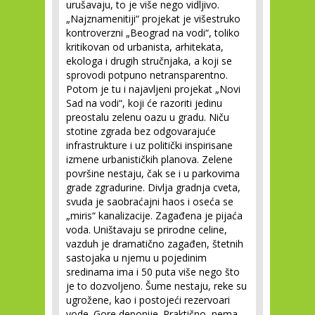
urušavaju, to je više nego vidljivo.
„Najznamenitiji“ projekat je višestruko
kontroverzni „Beograd na vodi“, toliko
kritikovan od urbanista, arhitekata,
ekologa i drugih stručnjaka, a koji se
sprovodi potpuno netransparentno.
Potom je tu i najavljeni projekat „Novi
Sad na vodi“, koji će razoriti jedinu
preostalu zelenu oazu u gradu. Niču
stotine zgrada bez odgovarajuće
infrastrukture i uz politički inspirisane
izmene urbanističkih planova. Zelene
površine nestaju, čak se i u parkovima
grade zgradurine. Divlja gradnja cveta,
svuda je saobraćajni haos i oseća se
„miris“ kanalizacije. Zagađena je pijaća
voda. Uništavaju se prirodne celine,
vazduh je dramatično zagađen, štetnih
sastojaka u njemu u pojedinim
sredinama ima i 50 puta više nego što
je to dozvoljeno. Šume nestaju, reke su
ugrožene, kao i postojeći rezervoari
vode. Gore deponije. Praktično, nema