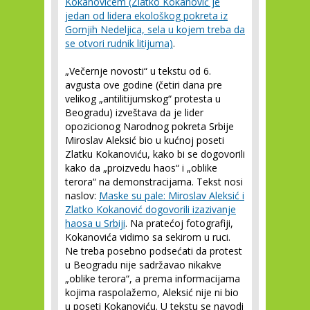
Kokanovićem (Zlatko Kokanović je
jedan od lidera ekološkog pokreta iz
Gornjih Nedeljica, sela u kojem treba da
se otvori rudnik litijuma)
.
„Večernje novosti“ u tekstu od 6.
avgusta ove godine (četiri dana pre
velikog „antilitijumskog“ protesta u
Beogradu) izveštava da je lider
opozicionog Narodnog pokreta Srbije
Miroslav Aleksić bio u kućnoj poseti
Zlatku Kokanoviću, kako bi se dogovorili
kako da „proizvedu haos“ i „oblike
terora“ na demonstracijama. Tekst nosi
naslov:
Maske su pale: Miroslav Aleksić i
Zlatko Kokanović dogovorili izazivanje
haosa u Srbiji
. Na pratećoj fotografiji,
Kokanovića vidimo sa sekirom u ruci.
Ne treba posebno podsećati da protest
u Beogradu nije sadržavao nikakve
„oblike terora“, a prema informacijama
kojima raspolažemo, Aleksić nije ni bio
u poseti Kokanoviću. U tekstu se navodi