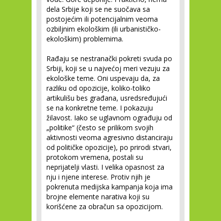
dela Srbije koji se ne suočava sa
postojećim ili potencijalnim veoma
ozbiljnim ekološkim (ili urbanističko-
ekološkim) problemima.
Rađaju se nestranački pokreti svuda po
Srbiji, koji se u najvećoj meri vezuju za
ekološke teme. Oni uspevaju da, za
razliku od opozicije, koliko-toliko
artikulišu bes građana, usredsređujući
se na konkretne teme. I pokazuju
žilavost. Iako se uglavnom ograđuju od
„politike“ (često se prilikom svojih
aktivnosti veoma agresivno distanciraju
od političke opozicije), po prirodi stvari,
protokom vremena, postali su
neprijatelji vlasti. I velika opasnost za
nju i njene interese. Protiv njih je
pokrenuta medijska kampanja koja ima
brojne elemente narativa koji su
korišćene za obračun sa opozicijom.