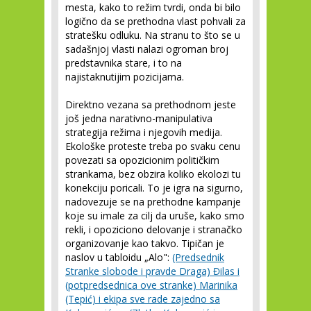
mesta, kako to režim tvrdi, onda bi bilo
logično da se prethodna vlast pohvali za
stratešku odluku. Na stranu to što se u
sadašnjoj vlasti nalazi ogroman broj
predstavnika stare, i to na
najistaknutijim pozicijama.
Direktno vezana sa prethodnom jeste
još jedna narativno-manipulativa
strategija režima i njegovih medija.
Ekološke proteste treba po svaku cenu
povezati sa opozicionim političkim
strankama, bez obzira koliko ekolozi tu
konekciju poricali. To je igra na sigurno,
nadovezuje se na prethodne kampanje
koje su imale za cilj da uruše, kako smo
rekli, i opoziciono delovanje i stranačko
organizovanje kao takvo. Tipičan je
naslov u tabloidu „Alo":
(Predsednik
Stranke slobode i pravde Draga) Đilas i
(potpredsednica ove stranke) Marinika
(Tepić) i ekipa sve rade zajedno sa