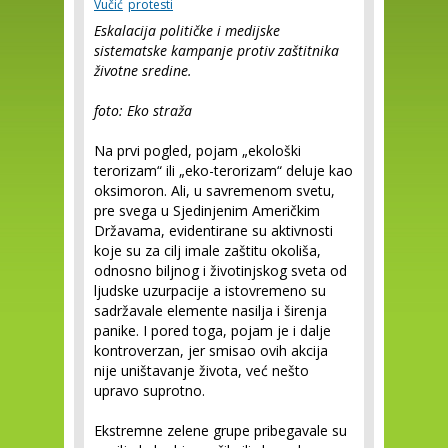
Vučić
protesti
Eskalacija političke i medijske
sistematske kampanje protiv zaštitnika
životne sredine.
foto: Eko straža
Na prvi pogled, pojam „ekološki
terorizam“ ili „eko-terorizam“ deluje kao
oksimoron. Ali, u savremenom svetu,
pre svega u Sjedinjenim Američkim
Državama, evidentirane su aktivnosti
koje su za cilj imale zaštitu okoliša,
odnosno biljnog i životinjskog sveta od
ljudske uzurpacije a istovremeno su
sadržavale elemente nasilja i širenja
panike. I pored toga, pojam je i dalje
kontroverzan, jer smisao ovih akcija
nije uništavanje života, već nešto
upravo suprotno.
Ekstremne zelene grupe pribegavale su