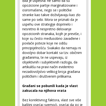
Bila je uspešna: ne samo da su
opozicione partije marginalizovane i
osiromašene, nego se i političke
stranke kao takve doživljavaju kao zlo
same po sebi. Mora se priznati da je
uspehu ove strategije doprinelo i
nesretno ili nespretno delovanje
opozicionih stranaka, kojih je previše, i
koje su često međusobno zavađene i
povlače poteze koje ne odišu
principijelnošću. Svakako da nemaju ni
dovoljno dobar kontakt sa tzv. običnim
građanima, te ne uspevaju, iz
objektivnih i subjektivnih razloga, da
artikulišu na pravi način evidentno
nezadovoljstvo velikog broja građana
političkim i društvenim prilikama.
Građani se pobunili kada je vlast
zakucala na njihova vrata
Bez korektivnog faktora, vlast sve više
baštini osećaj svemoći, osećaj da joj je