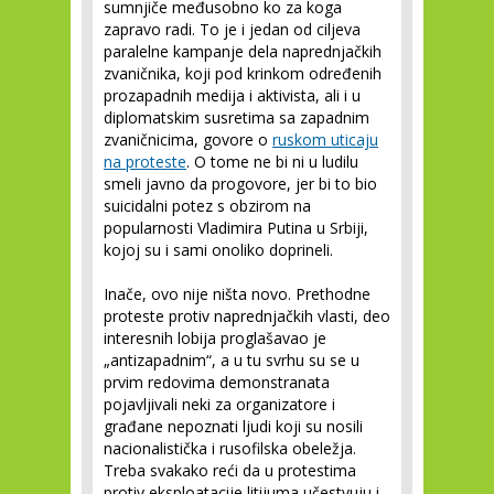
sumnjiče međusobno ko za koga
zapravo radi. To je i jedan od ciljeva
paralelne kampanje dela naprednjačkih
zvaničnika, koji pod krinkom određenih
prozapadnih medija i aktivista, ali i u
diplomatskim susretima sa zapadnim
zvaničnicima, govore o
ruskom uticaju
na proteste
. O tome ne bi ni u ludilu
smeli javno da progovore, jer bi to bio
suicidalni potez s obzirom na
popularnosti Vladimira Putina u Srbiji,
kojoj su i sami onoliko doprineli.
Inače, ovo nije ništa novo. Prethodne
proteste protiv naprednjačkih vlasti, deo
interesnih lobija proglašavao je
„antizapadnim“, a u tu svrhu su se u
prvim redovima demonstranata
pojavljivali neki za organizatore i
građane nepoznati ljudi koji su nosili
nacionalistička i rusofilska obeležja.
Treba svakako reći da u protestima
protiv eksploatacije litijuma učestvuju i