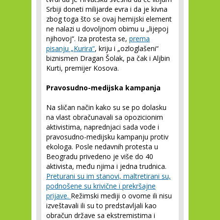
Srbiji doneti milijarde evra i da je kivna
zbog toga što se ovaj hemijski element
ne nalazi u dovoljnom obimu u „lijepoj
njihovoj“. Iza protesta se,
prema
pisanju „Kurira“
, kriju i „ozloglašeni“
biznismen Dragan Šolak, pa čak i Aljbin
Kurti, premijer Kosova.
Pravosudno-medijska kampanja
Na sličan način kako su se po dolasku
na vlast obračunavali sa opozicionim
aktivistima, naprednjaci sada vode i
pravosudno-medijsku kampanju protiv
ekologa. Posle nedavnih protesta u
Beogradu privedeno je više do 40
aktivista, među njima i jedna trudnica.
Preturani su im stanovi, maltretirani su,
podnošene su krivične i prekršajne
prijave.
Režimski mediji o ovome ili nisu
izveštavali ili su to predstavljali kao
obračun države sa ekstremistima i