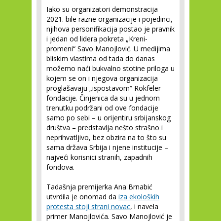
Iako su organizatori demonstracija
2021. bile razne organizacije i pojedinci,
njihova personifikacija postao je pravnik
i jedan od lidera pokreta „Kreni-
promeni“ Savo Manojlović. U medijima
bliskim vlastima od tada do danas
možemo naći bukvalno stotine priloga u
kojem se on i njegova organizacija
proglašavaju „ispostavom“ Rokfeler
fondacije. Činjenica da su u jednom
trenutku podržani od ove fondacije
samo po sebi – u orijentiru srbijanskog
društva – predstavlja nešto strašno i
neprihvatljivo, bez obzira na to što su
sama država Srbija i njene institucije –
najveći korisnici stranih, zapadnih
fondova.
Tadašnja premijerka Ana Brnabić
utvrdila je onomad da
iza ekoloških
protesta stoji strani novac
, i navela
primer Manojlovića. Savo Manojlović je