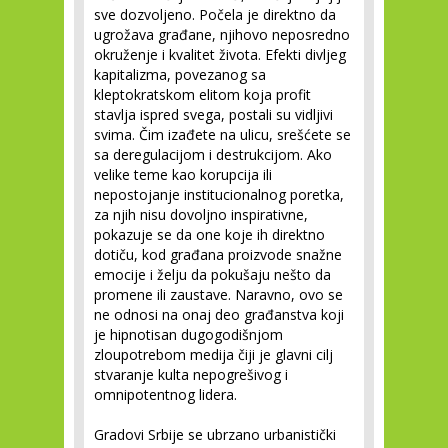
sve dozvoljeno. Počela je direktno da
ugrožava građane, njihovo neposredno
okruženje i kvalitet života. Efekti divljeg
kapitalizma, povezanog sa
kleptokratskom elitom koja profit
stavlja ispred svega, postali su vidljivi
svima. Čim izađete na ulicu, srešćete se
sa deregulacijom i destrukcijom. Ako
velike teme kao korupcija ili
nepostojanje institucionalnog poretka,
za njih nisu dovoljno inspirativne,
pokazuje se da one koje ih direktno
dotiču, kod građana proizvode snažne
emocije i želju da pokušaju nešto da
promene ili zaustave. Naravno, ovo se
ne odnosi na onaj deo građanstva koji
je hipnotisan dugogodišnjom
zloupotrebom medija čiji je glavni cilj
stvaranje kulta nepogrešivog i
omnipotentnog lidera.
Gradovi Srbije se ubrzano urbanistički