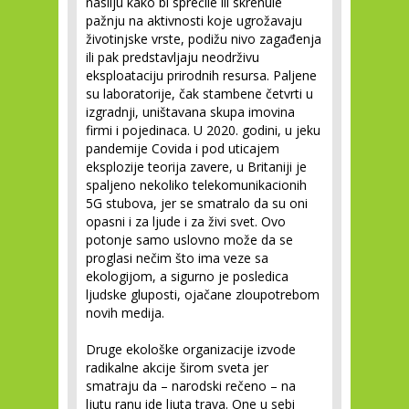
nasilju kako bi sprečile ili skrenule
pažnju na aktivnosti koje ugrožavaju
životinjske vrste, podižu nivo zagađenja
ili pak predstavljaju neodrživu
eksploataciju prirodnih resursa. Paljene
su laboratorije, čak stambene četvrti u
izgradnji, uništavana skupa imovina
firmi i pojedinaca. U 2020. godini, u jeku
pandemije Covida i pod uticajem
eksplozije teorija zavere, u Britaniji je
spaljeno nekoliko telekomunikacionih
5G stubova, jer se smatralo da su oni
opasni i za ljude i za živi svet. Ovo
potonje samo uslovno može da se
proglasi nečim što ima veze sa
ekologijom, a sigurno je posledica
ljudske gluposti, ojačane zloupotrebom
novih medija.
Druge ekološke organizacije izvode
radikalne akcije širom sveta jer
smatraju da – narodski rečeno – na
ljutu ranu ide ljuta trava. One u sebi