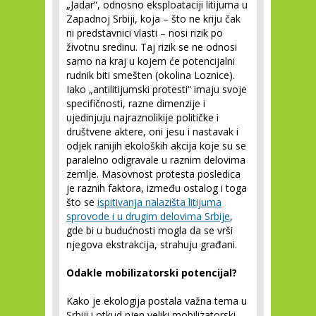
„Jadar“, odnosno eksploataciji litijuma u
Zapadnoj Srbiji, koja – što ne kriju čak
ni predstavnici vlasti – nosi rizik po
životnu sredinu. Taj rizik se ne odnosi
samo na kraj u kojem će potencijalni
rudnik biti smešten (okolina Loznice).
Iako „antilitijumski protesti“ imaju svoje
specifičnosti, razne dimenzije i
ujedinjuju najraznolikije političke i
društvene aktere, oni jesu i nastavak i
odjek ranijih ekoloških akcija koje su se
paralelno odigravale u raznim delovima
zemlje. Masovnost protesta posledica
je raznih faktora, između ostalog i toga
što se
ispitivanja nalazišta litijuma
sprovode i u drugim delovima Srbije
,
gde bi u budućnosti mogla da se vrši
njegova ekstrakcija, strahuju građani.
Odakle mobilizatorski potencijal?
Kako je ekologija postala važna tema u
Srbiji i otkud njen veliki mobilizatorski