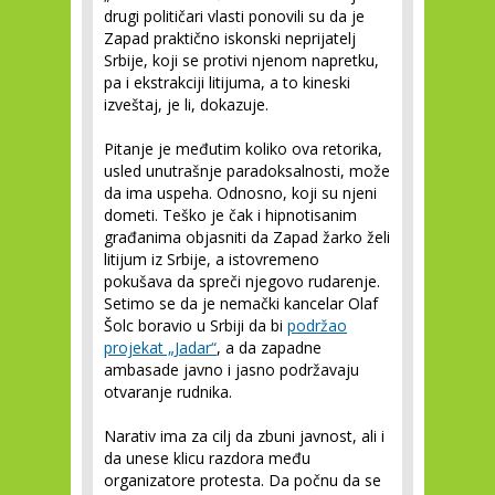
drugi političari vlasti ponovili su da je
Zapad praktično iskonski neprijatelj
Srbije, koji se protivi njenom napretku,
pa i ekstrakciji litijuma, a to kineski
izveštaj, je li, dokazuje.
Pitanje je međutim koliko ova retorika,
usled unutrašnje paradoksalnosti, može
da ima uspeha. Odnosno, koji su njeni
dometi. Teško je čak i hipnotisanim
građanima objasniti da Zapad žarko želi
litijum iz Srbije, a istovremeno
pokušava da spreči njegovo rudarenje.
Setimo se da je nemački kancelar Olaf
Šolc boravio u Srbiji da bi
podržao
projekat „Jadar“
, a da zapadne
ambasade javno i jasno podržavaju
otvaranje rudnika.
Narativ ima za cilj da zbuni javnost, ali i
da unese klicu razdora među
organizatore protesta. Da počnu da se