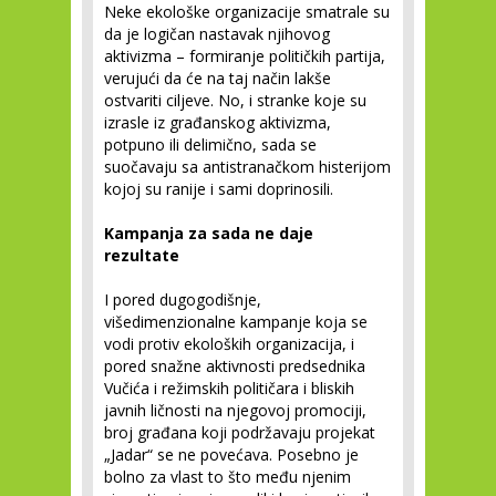
Neke ekološke organizacije smatrale su
da je logičan nastavak njihovog
aktivizma – formiranje političkih partija,
verujući da će na taj način lakše
ostvariti ciljeve. No, i stranke koje su
izrasle iz građanskog aktivizma,
potpuno ili delimično, sada se
suočavaju sa antistranačkom histerijom
kojoj su ranije i sami doprinosili.
Kampanja za sada ne daje
rezultate
I pored dugogodišnje,
višedimenzionalne kampanje koja se
vodi protiv ekoloških organizacija, i
pored snažne aktivnosti predsednika
Vučića i režimskih političara i bliskih
javnih ličnosti na njegovoj promociji,
broj građana koji podržavaju projekat
„Jadar“ se ne povećava. Posebno je
bolno za vlast to što među njenim