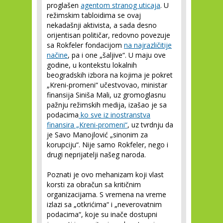
proglašen
agentom stranog uticaja
. U
režimskim tabloidima se ovaj
nekadašnji aktivista, a sada desno
orijentisan političar, redovno povezuje
sa Rokfeler fondacijom
na najrazličitije
načine
, pa i one „šaljive“. U maju ove
godine, u kontekstu lokalnih
beogradskih izbora na kojima je pokret
„Kreni-promeni“ učestvovao, ministar
finansija Siniša Mali, uz gromoglasnu
pažnju režimskih medija, izašao je sa
podacima
ko sve iz inostranstva
finansira „Kreni-promeni“
, uz tvrdnju da
je Savo Manojlović „sinonim za
korupciju“. Nije samo Rokfeler, nego i
drugi neprijatelji našeg naroda.
Poznati je ovo mehanizam koji vlast
korsti za obračun sa kritičnim
organizacijama. S vremena na vreme
izlazi sa „otkrićima“ i „neverovatnim
podacima“, koje su inače dostupni