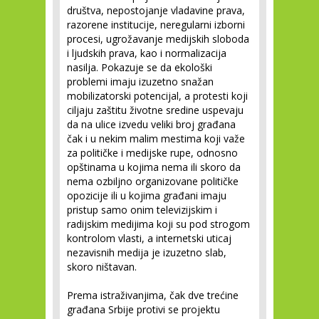
društva, nepostojanje vladavine prava,
razorene institucije, neregularni izborni
procesi, ugrožavanje medijskih sloboda
i ljudskih prava, kao i normalizacija
nasilja. Pokazuje se da ekološki
problemi imaju izuzetno snažan
mobilizatorski potencijal, a protesti koji
ciljaju zaštitu životne sredine uspevaju
da na ulice izvedu veliki broj građana
čak i u nekim malim mestima koji važe
za političke i medijske rupe, odnosno
opštinama u kojima nema ili skoro da
nema ozbiljno organizovane političke
opozicije ili u kojima građani imaju
pristup samo onim televizijskim i
radijskim medijima koji su pod strogom
kontrolom vlasti, a internetski uticaj
nezavisnih medija je izuzetno slab,
skoro ništavan.
Prema istraživanjima, čak dve trećine
građana Srbije protivi se projektu