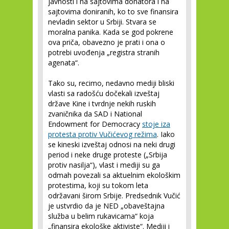
javnosti i na sajtovima donatora i na
sajtovima doniranih, ko to sve finansira
nevladin sektor u Srbiji. Stvara se
moralna panika. Kada se god pokrene
ova priča, obavezno je prati i ona o
potrebi uvođenja „registra stranih
agenata“.
Tako su, recimo, nedavno mediji bliski
vlasti sa radošću dočekali izveštaj
države Kine i tvrdnje nekih ruskih
zvaničnika da SAD i National
Endowment for Democracy
stoje iza
protesta protiv Vučićevog režima
. Iako
se kineski izveštaj odnosi na neki drugi
period i neke druge proteste („Srbija
protiv nasilja“), vlast i mediji su ga
odmah povezali sa aktuelnim ekološkim
protestima, koji su tokom leta
održavani širom Srbije. Predsednik Vučić
je ustvrdio da je NED „obaveštajna
služba u belim rukavicama“ koja
„finansira ekološke aktiviste“. Mediji i