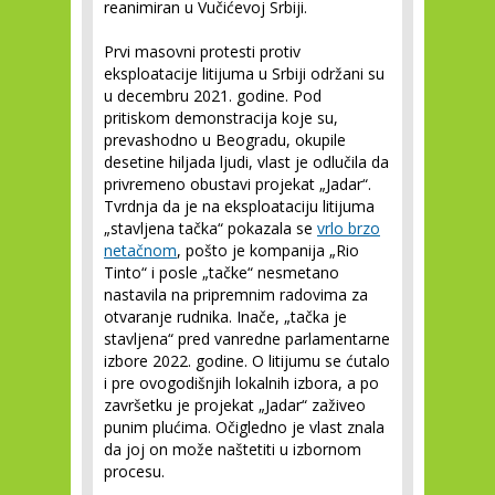
reanimiran u Vučićevoj Srbiji.
Prvi masovni protesti protiv
eksploatacije litijuma u Srbiji održani su
u decembru 2021. godine. Pod
pritiskom demonstracija koje su,
prevashodno u Beogradu, okupile
desetine hiljada ljudi, vlast je odlučila da
privremeno obustavi projekat „Jadar“.
Tvrdnja da je na eksploataciju litijuma
„stavljena tačka“ pokazala se
vrlo brzo
netačnom
, pošto je kompanija „Rio
Tinto“ i posle „tačke“ nesmetano
nastavila na pripremnim radovima za
otvaranje rudnika. Inače, „tačka je
stavljena“ pred vanredne parlamentarne
izbore 2022. godine. O litijumu se ćutalo
i pre ovogodišnjih lokalnih izbora, a po
završetku je projekat „Jadar“ zaživeo
punim plućima. Očigledno je vlast znala
da joj on može naštetiti u izbornom
procesu.