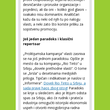
desničarske i proruske organizacije i
pojedinci, ali da oni – koliko god glasni –
svakako nisu dominantni. Analitičari
kažu da su neki od njih tu po nalogu
vlasti, a neki zato što koriste priliku za
sopstvenu promociju.
Još jedan paradoks i klasični
repertoar
„Prolitijumska kampanja“ vlasti zasniva
se na još jednom paradoksu. Opšte je
mesto da su kompaniju „Rio Tinto“ u
Srbiju „dovele prethodne vlasti“. O tome
se „brsla“ u desetinama medijskih
priloga. Tipičan i indikativan je naslov iz
„Informera“:
Doveli Rio Tinto u Srbiju, a
sada prave haos zbog istog!
Paradoks
se krije u sledećem: ako je litijum odista
spas za Srbiju, ako će rudnik i prateća
industrija omogućiti istorijski ekonomski
uspeh i otvoriti mnogobrojna radna