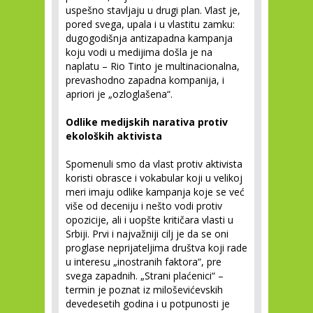
uspešno stavljaju u drugi plan. Vlast je,
pored svega, upala i u vlastitu zamku:
dugogodišnja antizapadna kampanja
koju vodi u medijima došla je na
naplatu – Rio Tinto je multinacionalna,
prevashodno zapadna kompanija, i
apriori je „ozloglašena“.
Odlike medijskih narativa protiv
ekoloških aktivista
Spomenuli smo da vlast protiv aktivista
koristi obrasce i vokabular koji u velikoj
meri imaju odlike kampanja koje se već
više od deceniju i nešto vodi protiv
opozicije, ali i uopšte kritičara vlasti u
Srbiji. Prvi i najvažniji cilj je da se oni
proglase neprijateljima društva koji rade
u interesu „inostranih faktora“, pre
svega zapadnih. „Strani plaćenici“ –
termin je poznat iz miloševićevskih
devedesetih godina i u potpunosti je