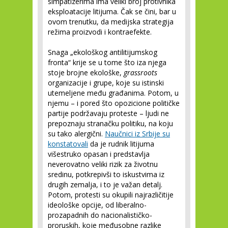
simpatizerima ima veliki broj protivnika
eksploatacije litijuma. Čak se čini, bar u
ovom trenutku, da medijska strategija
režima proizvodi i kontraefekte.
Snaga „ekološkog antilitijumskog
fronta“ krije se u tome što iza njega
stoje brojne ekološke,
grassroots
organizacije i grupe, koje su istinski
utemeljene među građanima. Potom, u
njemu – i pored što opozicione političke
partije podržavaju proteste – ljudi ne
prepoznaju stranačku politiku, na koju
su tako alergični.
Naučnici iz Srbije su
konstatovali
da je rudnik litijuma
višestruko opasan i predstavlja
neverovatno veliki rizik za životnu
sredinu, potkrepivši to iskustvima iz
drugih zemalja, i to je važan detalj.
Potom, protesti su okupili najrazličitije
ideološke opcije, od liberalno-
prozapadnih do nacionalističko-
proruskih, koje međusobne razlike