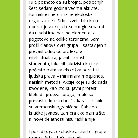
Nije poznato da su brojne, poslednjih
šest-sedam godina veoma aktivne,
formalne i neformalne ekološke
organizacije u Srbiji izvele bilo koju
operaciju za koju bi se moglo smatrati
da u sebi ima nasilne elemente, a
pogotovo ne odlike terorizma. Sam
profil članova ovih grupa – sastavljenih
prevashodno od profesora,
intelektualaca, javnih ličnosti,
studenata, lokalnih aktivista koji se
počesto osim za ekološka bore i za
ljudska prava – minimizira mogućnost
nasilnih metoda. Akcije koje su do sada
izvođene, kao što su javni protesti ili
blokade puteva i pruga, imale su
prevashodno simbolički karakter i bile
su vremenski ograničene. Čak deo
kritičke javnosti zamera ekolozima što
njihove delatnosti nisu radikalnije.
I pored toga, ekološke aktiviste i grupe
režim u Srbiji, tačnije mediji i