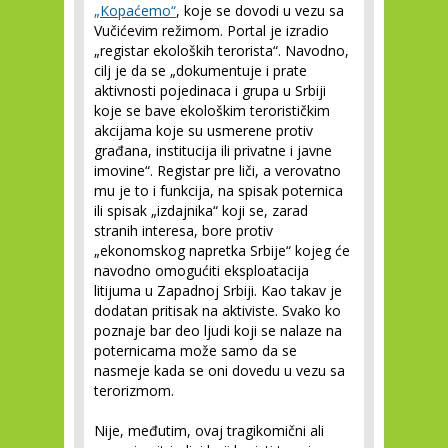
„Kopaćemo“
, koje se dovodi u vezu sa
Vučićevim režimom. Portal je izradio
„registar ekoloških terorista“. Navodno,
cilj je da se „dokumentuje i prate
aktivnosti pojedinaca i grupa u Srbiji
koje se bave ekološkim terorističkim
akcijama koje su usmerene protiv
građana, institucija ili privatne i javne
imovine“. Registar pre liči, a verovatno
mu je to i funkcija, na spisak poternica
ili spisak „izdajnika“ koji se, zarad
stranih interesa, bore protiv
„ekonomskog napretka Srbije“ kojeg će
navodno omogućiti eksploatacija
litijuma u Zapadnoj Srbiji. Kao takav je
dodatan pritisak na aktiviste. Svako ko
poznaje bar deo ljudi koji se nalaze na
poternicama može samo da se
nasmeje kada se oni dovedu u vezu sa
terorizmom.
Nije, međutim, ovaj tragikomični ali