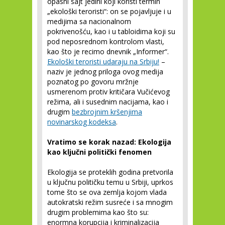
opasni sajt jedini koji koristi termin
„ekološki teroristi“: on se pojavljuje i u
medijima sa nacionalnom
pokrivenošću, kao i u tabloidima koji su
pod neposrednom kontrolom vlasti,
kao što je recimo dnevnik „Informer“.
Ekološki teroristi udaraju na Srbiju!
–
naziv je jednog priloga ovog medija
poznatog po govoru mržnje
usmerenom protiv kritičara Vučićevog
režima, ali i susednim nacijama, kao i
drugim
bezbrojnim kršenjima
novinarskog kodeksa
.
Vratimo se korak nazad: Ekologija
kao ključni politički fenomen
Ekologija se proteklih godina pretvorila
u ključnu političku temu u Srbiji, uprkos
tome što se ova zemlja kojom vlada
autokratski režim susreće i sa mnogim
drugim problemima kao što su:
enormna korupcija i kriminalizacija