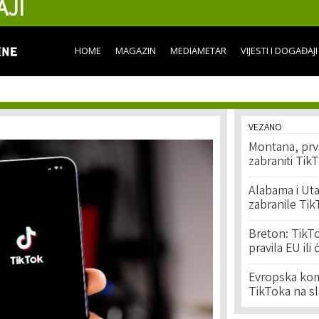
AJI
Skip to
main
content
HOME
MAGAZIN
MEDIAMETAR
VIJESTI I DOGAĐAJI
VEZANO
Montana, prva
zabraniti Tik
Alabama i Uta
zabranile Ti
Breton: TikTo
pravila EU il
Evropska komi
TikToka na s