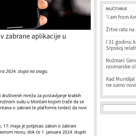
NAJČITANIJE
'I am from Am
Žrtve rata na
iv zabrane aplikacije u
I 31 godinu k
Srpskoj relat
Rožman: Geno
novinarske s
ara 2024. stupa na snagu.
Kad Mundijal 
ne samo novi
i društvenih mreža za postavljanje kratkih
Okružnom sudu u Montani kojom traže da se
Search f
Search
tana o zabrani te platforme tvrdeći da novi
, 17. maja je potpisao zakon o zabrani
avnom nivou, dok će 1. januara 2024. stupiti