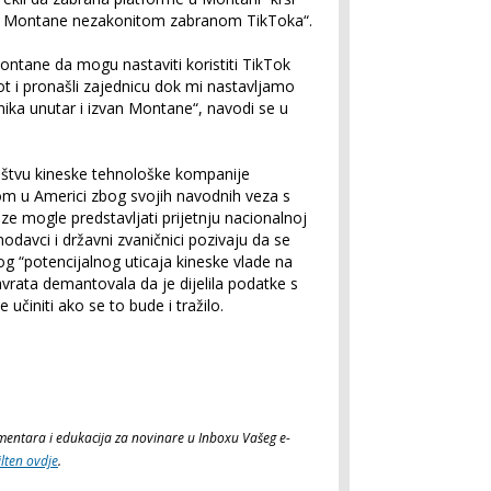
 Montane nezakonitom zabranom TikToka“.
ntane da mogu nastaviti koristiti TikTok
ivot i pronašli zajednicu dok mi nastavljamo
snika unutar i izvan Montane“, navodi se u
ništvu kineske tehnološke kompanije
m u Americi zbog svojih navodnih veza s
eze mogle predstavljati prijetnju nacionalnoj
odavci i državni zvaničnici pozivaju da se
og “potencijalnog uticaja kineske vlade na
vrata demantovala da je dijelila podatke s
učiniti ako se to bude i tražilo.
komentara i edukacija za novinare u Inboxu Vašeg e-
ilten ovdje
.