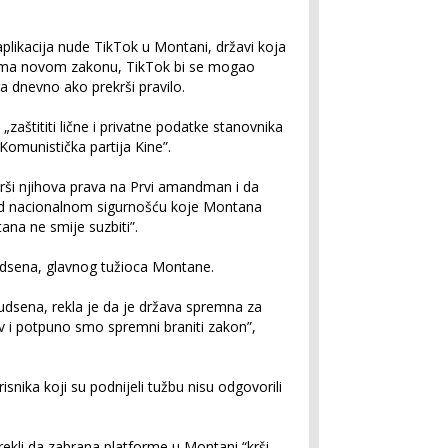
plikacija nude TikTok u Montani, državi koja
Prema novom zakonu, TikTok bi se mogao
a dnevno ako prekrši pravilo.
„zaštititi lične i privatne podatke stanovnika
Komunistička partija Kine”.
krši njihova prava na Prvi amandman i da
 nad nacionalnom sigurnošću koje Montana
ana ne smije suzbiti”.
udsena, glavnog tužioca Montane.
udsena, rekla je da je država spremna za
ov i potpuno smo spremni braniti zakon”,
snika koji su podnijeli tužbu nisu odgovorili
ekli da zabrana platforme u Montani “krši