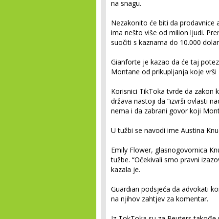
na snagu.
Nezakonito će biti da prodavnice a
ima nešto više od milion ljudi. 
suočiti s kaznama do 10.000 dolar
Gianforte je kazao da će taj potez 
Montane od prikupljanja koje vrši 
Korisnici TikToka tvrde da zakon 
država nastoji da “izvrši ovlasti
nema i da zabrani govor koji Mont
U tužbi se navodi ime Austina Kn
Emily Flower, glasnogovornica Kn
tužbe. “Očekivali smo pravni izaz
kazala je.
Guardian podsjeća da advokati kori
na njihov zahtjev za komentar.
Iz TokToka su za Reuters takođe r