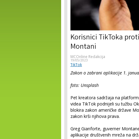
Korisnici TikToka prot
Montani
MCOnline Redakcija
19/05/2023
TikTok
Zakon o zabrani aplikacije 1. janu
foto: Unsplash
Pet kreatora sadržaja na platform
videa TikTok podnijeli su tužbu 
blokira zakon američke države Mon
zakon krši njihova prava.
Greg Gianforte, guverner Montane
aplikacije društvenih mreža na drž