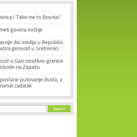
erica / Take me to Bosnia!'
 meti govora mržnje
asnije dio medija u Republici
ivizira genocid u Srebrenici
cid u Gazi razotkrio granice
lobode na Zapadu
postane putovanje života, a
narski zadatak
orm