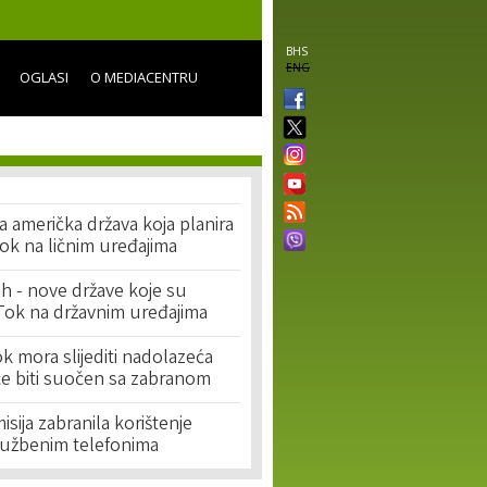
BHS
ENG
OGLASI
O MEDIACENTRU
 američka država koja planira
Tok na ličnim uređajima
h - nove države koje su
kTok na državnim uređajima
k mora slijediti nadolazeća
i će biti suočen sa zabranom
sija zabranila korištenje
lužbenim telefonima