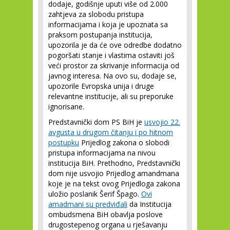
dodaje, godišnje uputi više od 2.000
zahtjeva za slobodu pristupa
informacijama i koja je upoznata sa
praksom postupanja institucija,
upozorila je da će ove odredbe dodatno
pogoršati stanje i vlastima ostaviti još
veći prostor za skrivanje informacija od
javnog interesa. Na ovo su, dodaje se,
upozorile Evropska unija i druge
relevantne institucije, ali su preporuke
ignorisane.
Predstavnički dom PS BiH je
usvojio 22.
avgusta u drugom čitanju i po hitnom
postupku
Prijedlog zakona o slobodi
pristupa informacijama na nivou
institucija BiH. Prethodno, Predstavnički
dom nije usvojio Prijedlog amandmana
koje je na tekst ovog Prijedloga zakona
uložio poslanik Šerif Špago.
Ovi
amadmani su predviđali
da Institucija
ombudsmena BiH obavlja poslove
drugostepenog organa u rješavanju