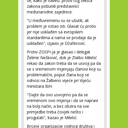
se, kako je naveo, protiv tog teksta
zakona pobunili predstavnici
međunarodne zajednice.
"U međuvremenu su se ušutili, ali
problem je ostao isti. Glasat ću protiv
jer nije usklađen sa evropskim
standardima a nama se prodaje da je
usklađen", izjavio je Džaferović.
Protiv ZOSPI-ja je glasao i delegat
Želimir Nešković, dok je Zlatko Miletić
rekao da zakon treba da se usvoji pa da
se s vremenom mijenjaju članovi koji su
problematični, poput člana koji se
odnosi na Žalbeno vijeće pri Vijeću
ministara BiH.
"Dajte da ovo usvojimo pa da se
vremenom ovo mijenja i da se napravi
na bolji način, a bez obzira na sve
primjedbe treba čovjek nešto i
progutati", kazao je Miletić.
Brojne organizacije civilnog društva i