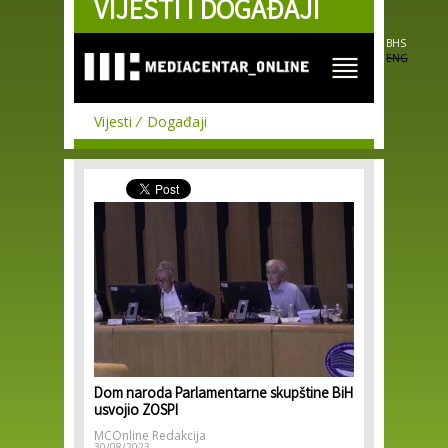
VIJESTI I DOGAĐAJI
Skip to
main
content
BHS
ENG
Vijesti
Događaji
Dom naroda Parlamentarne skupštine BiH
usvojio ZOSPI
MCOnline Redakcija
30/08/2023