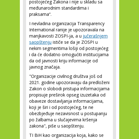
postojećeg Zakona i nije u skladu sa
međunarodnim standardima i
praksama“.
I nevladina organizacija Transparency
International ranije je upozoravala na
manjkavosti ZOSPI-ja, a u
jučerašnjem
saopštenju
ističe se da je ZOSPI u
nekim segmentima lošiji od postojećeg
i da će dodatno omogućiti institucijama
da od javnosti kriju informacije od
javnog značaja.
"Organizacije civilnog društva još od
2021. godine upozoravaju da predloženi
Zakon o slobodi pristupa informacijama
propisuje preširok opseg izuzetaka od
obaveze dostavljanja informacijama,
koji je širi i od postojećeg, te ne
obezbjeđuje nezavisnost u postupanju
po žalbama u slučajevima kršenja
zakona", piše u saopštenju.
TI BiH kao organizacija koja, kako se