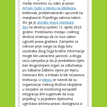
mediji otvoreno su, kako je pisao
Arman Fazlić u tekstu na Media.ba
,
kritikovali, problematizirali i upozorili na
manjkavosti Prijedloga zakona nakon
što ga je
utvrdilo Vijeće ministara
BiH
na devetoj sjednici 12. aprila 2023.
godine. Predstavnici medija i civilnog
društva smatraju da će novi zakon
ugroziti prava građana. Zamjerke se
odnose prije svega na dugu listu
izuzetaka zbog čega bi bitne informacije
mogle biti uskraćene javnosti, a druga
veća zamjerka je da je predviđeno tijelo
kao drugostepeni organ za odlučivanje
po žalbama Žalbeno vijeće pri Vijeću
ministara BiH, a trebalo bi biti nezavisna
institucija. U
tekstu
se navodi da su
organizacije civilnog društva okupljene
u Inicijativi za monitoring evropskih
integracija BiH sugerisale da ovaj
prijedlog “u pojedinim dijelovima
ugrožava stečena prava i dostignuća iz