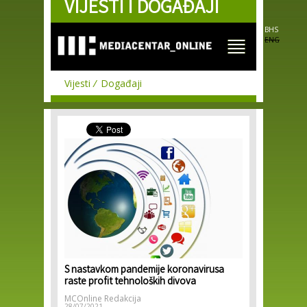
VIJESTI I DOGAĐAJI
Skip to
main
content
BHS
ENG
Vijesti
Događaji
S nastavkom pandemije koronavirusa
raste profit tehnoloških divova
MCOnline Redakcija
28/07/2021