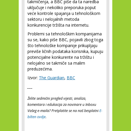
takmičenja, a BBC piše da ta naredba
uključuje i nekoliko preporuka poput
veće kontrole spajanja u tehnološkom
sektoru i nelojalnih metoda
konkurencije tržišta na internetu.
Problemi sa tehnološkim kompanijama
su se, kako piše BBC, pojavili zbog toga
što tehnološke kompanije prikupljaju
previše ličnih podataka korisnika, kupuju
potencijalne konkurente na tržištu i
nelojalno se takmiče sa malim
preduzećima.
Izvor:
The Guardian
,
BBC
___
Želite sedmični pregled vijesti, analiza,
komentara i edukacija za novinare u Inboxu
Vašeg e-maila? Pretplatite se na naš besplatni
E-
bilten ovdje
.