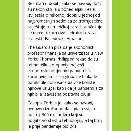
Rezultati o dobiti, kako se navodi, došli
su nakon što je u ponedjeljak Tesla
izvijestila o rekornoj dobiti u jednoj od
najprometnijih sedmica za tromjesečne
izvještaje o američkoj zaradi, a očekuje
se da će tokom ove sedmice o zaradi
izvijestiti Facebook i Amazon.
The Guardian piše da je ekonomist i
profesor finansija sa univerziteta u New
Yorku Thomas Phillippon rekao da su
tehnološke kompanije najveći
ekonomski pobjednici pandemije
koronavirusa jer su globalne blokade
potaknule potrošače da više koriste
njihove usluge, kao i da je pandemija za
njih bila “savršena pozitivna oluja”.
Časopis Forbes je, kako se navodi,
nedavno izračunao da sada u svijetu
postoji 365 milijardera koji su
bogatstvo stekli u tehnologiji, a taj broj
je prije pandemije bio 241.