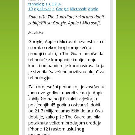
tehnologija
COVID-
19
oglašavanje
Google
Microsoft
Apple
Kako piše The Guardian, rekordnu dobit
zabilježili su Google, Apple i Microsoft.
foto: pixabay
Google, Apple i Microsoft izvijestili su u
utorak o rekordnoj tromjesečnoj
prodaji i dobiti, a The Guardian piše da
tehnološke kompanije i dalje imaju
koristi od pandemije koronavirusa koja
je stvorila “savršenu pozitivnu oluju” za
tehnologiju.
Za tromjesečni period koji je završen u
junu ove godine, navodi se da je Apple
zabilježio najbolji fiskalni izvještaj u
posljednjih 45 godina ostvarivši dobit
od 21,7 milijardi američkih dolara. Ova
dobit je, kako piše The Guardian, bila
potaknuta velikom prodajom uređaja
iPhone 12 i rastom uslužnog
poslovanja.