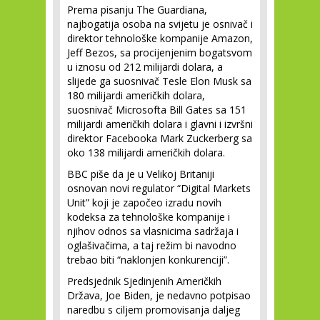
Prema pisanju The Guardiana,
najbogatija osoba na svijetu je osnivač i
direktor tehnološke kompanije Amazon,
Jeff Bezos, sa procijenjenim bogatsvom
u iznosu od 212 milijardi dolara, a
slijede ga suosnivač Tesle Elon Musk sa
180 milijardi američkih dolara,
suosnivač Microsofta Bill Gates sa 151
milijardi američkih dolara i glavni i izvršni
direktor Facebooka Mark Zuckerberg sa
oko 138 milijardi američkih dolara.
BBC piše da je u Velikoj Britaniji
osnovan novi regulator “Digital Markets
Unit” koji je započeo izradu novih
kodeksa za tehnološke kompanije i
njihov odnos sa vlasnicima sadržaja i
oglašivačima, a taj režim bi navodno
trebao biti “naklonjen konkurenciji”.
Predsjednik Sjedinjenih Američkih
Država, Joe Biden, je nedavno potpisao
naredbu s ciljem promovisanja daljeg