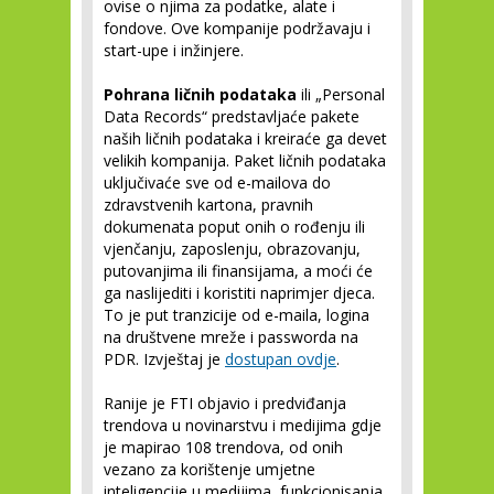
ovise o njima za podatke, alate i
fondove. Ove kompanije podržavaju i
start-upe i inžinjere.
Pohrana ličnih podataka
ili „Personal
Data Records“ predstavljaće pakete
naših ličnih podataka i kreiraće ga devet
velikih kompanija. Paket ličnih podataka
uključivaće sve od e-mailova do
zdravstvenih kartona, pravnih
dokumenata poput onih o rođenju ili
vjenčanju, zaposlenju, obrazovanju,
putovanjima ili finansijama, a moći će
ga naslijediti i koristiti naprimjer djeca.
To je put tranzicije od e-maila, logina
na društvene mreže i passworda na
PDR. Izvještaj je
dostupan ovdje
.
Ranije je FTI objavio i predviđanja
trendova u novinarstvu i medijima gdje
je mapirao 108 trendova, od onih
vezano za korištenje umjetne
inteligencije u medijima, funkcionisanja