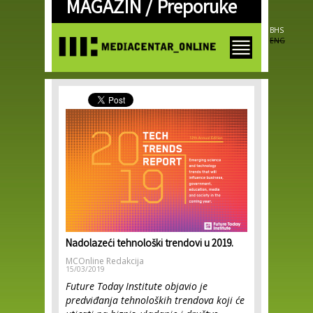
MAGAZIN /
Preporuke
Skip to
main
content
BHS
ENG
Nadolazeći tehnološki trendovi u 2019.
MCOnline Redakcija
15/03/2019
Future Today Institute objavio je
predviđanja tehnoloških trendova koji će