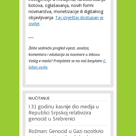
botova, oglašavanja, novih formi
novinarstva, monetizacije ili digitalnog
objavljivanja.
Taj izvještaj dostupan je
ovdje
.
___
Želite sedmični pregled vijesti, analiza,
komentara i edukacija za novinare u Inboxu
Vašeg e-maila? Pretplatite se na naš besplatni
E-
bilten ovdje
.
NAJČITANIJE
I 31 godinu kasnije dio medija u
Republici Srpskoj relativizira
genocid u Srebrenici
Rožman: Genocid u Gazi razotkrio