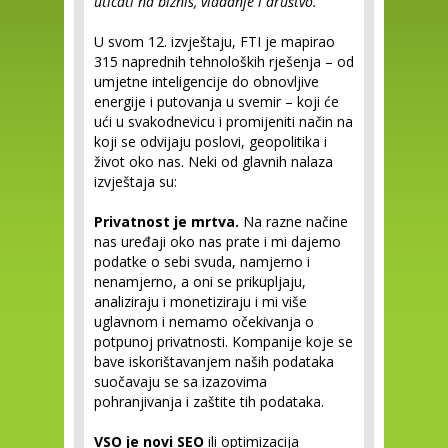
uticati na biznis, vladanje i društvo.
U svom 12. izvještaju, FTI je mapirao
315 naprednih tehnoloških rješenja – od
umjetne inteligencije do obnovljive
energije i putovanja u svemir – koji će
ući u svakodnevicu i promijeniti način na
koji se odvijaju poslovi, geopolitika i
život oko nas. Neki od glavnih nalaza
izvještaja su:
Privatnost je mrtva.
Na razne načine
nas uređaji oko nas prate i mi dajemo
podatke o sebi svuda, namjerno i
nenamjerno, a oni se prikupljaju,
analiziraju i monetiziraju i mi više
uglavnom i nemamo očekivanja o
potpunoj privatnosti. Kompanije koje se
bave iskorištavanjem naših podataka
suočavaju se sa izazovima
pohranjivanja i zaštite tih podataka.
VSO je novi SEO
ili optimizacija