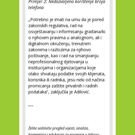
Primjer 2: Nedozvoljeno korištenje broja
telefona
„Potrebno je imati na umu da je pored
zakonskih regulativa, rad na
osvještavanju i informisanju građana/ki
o njihovim pravima u analognom, ali i
digitalnom okruženju, trenutnim
zakonima i razlozima za njihovo
poštivanje, kao i rad na smanjivanju
neprofesionalnog djelovanja u
institucijama i organizacijama koje
olako shvataju podatke svojih klijenata,
korisnika ili radnika, jesu neki od načina
promicanja zaštite privatnih i radnih
podataka”, zaključila je Adilović.
___
Želite sedmični pregled vijesti, analiza,
komentara i edukacija za novinare u Inboxu