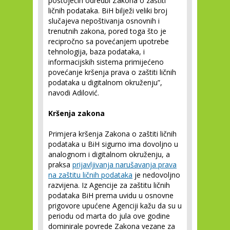
postojećih odredbi Zakona o zaštiti
ličnih podataka. BiH bilježi veliki broj
slučajeva nepoštivanja osnovnih i
trenutnih zakona, pored toga što je
recipročno sa povećanjem upotrebe
tehnologija, baza podataka, i
informacijskih sistema primijećeno
povećanje kršenja prava o zaštiti ličnih
podataka u digitalnom okruženju”,
navodi Adilović.
Kršenja zakona
Primjera kršenja Zakona o zaštiti ličnih
podataka u BiH sigurno ima dovoljno u
analognom i digitalnom okruženju, a
praksa
prijavljivanja narušavanja prava
na zaštitu ličnih podataka
je nedovoljno
razvijena. Iz Agencije za zaštitu ličnih
podataka BiH prema uvidu u osnovne
prigovore upućene Agenciji kažu da su u
periodu od marta do jula ove godine
dominirale povrede Zakona vezane za