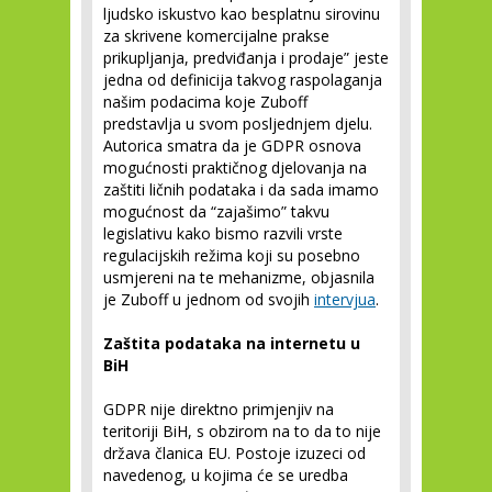
ljudsko iskustvo kao besplatnu sirovinu
za skrivene komercijalne prakse
prikupljanja, predviđanja i prodaje” jeste
jedna od definicija takvog raspolaganja
našim podacima koje Zuboff
predstavlja u svom posljednjem djelu.
Autorica smatra da je GDPR osnova
mogućnosti praktičnog djelovanja na
zaštiti ličnih podataka i da sada imamo
mogućnost da “zajašimo” takvu
legislativu kako bismo razvili vrste
regulacijskih režima koji su posebno
usmjereni na te mehanizme, objasnila
je Zuboff u jednom od svojih
intervjua
.
Zaštita podataka na internetu u
BiH
GDPR nije direktno primjenjiv na
teritoriji BiH, s obzirom na to da to nije
država članica EU. Postoje izuzeci od
navedenog, u kojima će se uredba