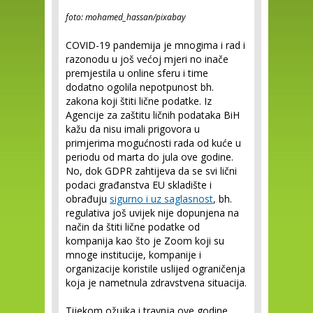
foto: mohamed_hassan/pixabay
COVID-19 pandemija je mnogima i rad i
razonodu u još većoj mjeri no inače
premjestila u online sferu i time
dodatno ogolila nepotpunost bh.
zakona koji štiti lične podatke. Iz
Agencije za zaštitu ličnih podataka BiH
kažu da nisu imali prigovora u
primjerima mogućnosti rada od kuće u
periodu od marta do jula ove godine.
No, dok GDPR zahtijeva da se svi lični
podaci građanstva EU skladište i
obrađuju
sigurno i uz saglasnost
, bh.
regulativa još uvijek nije dopunjena na
način da štiti lične podatke od
kompanija kao što je Zoom koji su
mnoge institucije, kompanije i
organizacije koristile uslijed ograničenja
koja je nametnula zdravstvena situacija.
Tijekom ožujka i travnja ove godine