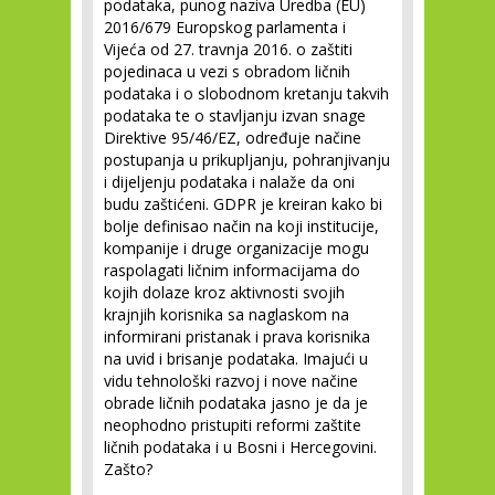
podataka, punog naziva Uredba (EU)
2016/679 Europskog parlamenta i
Vijeća od 27. travnja 2016. o zaštiti
pojedinaca u vezi s obradom ličnih
podataka i o slobodnom kretanju takvih
podataka te o stavljanju izvan snage
Direktive 95/46/EZ, određuje načine
postupanja u prikupljanju, pohranjivanju
i dijeljenju podataka i nalaže da oni
budu zaštićeni. GDPR je kreiran kako bi
bolje definisao način na koji institucije,
kompanije i druge organizacije mogu
raspolagati ličnim informacijama do
kojih dolaze kroz aktivnosti svojih
krajnjih korisnika sa naglaskom na
informirani pristanak i prava korisnika
na uvid i brisanje podataka. Imajući u
vidu tehnološki razvoj i nove načine
obrade ličnih podataka jasno je da je
neophodno pristupiti reformi zaštite
ličnih podataka i u Bosni i Hercegovini.
Zašto?