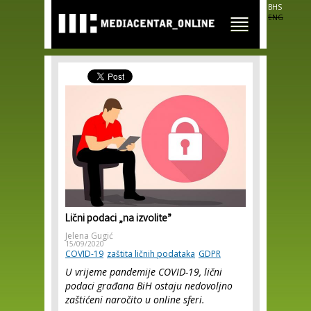
Skip to
BHS
main
ENG
content
Lični podaci „na izvolite”
Jelena Gugić
15/09/2020
COVID-19
zaštita ličnih podataka
GDPR
U vrijeme pandemije COVID-19, lični
podaci građana BiH ostaju nedovoljno
zaštićeni naročito u online sferi.