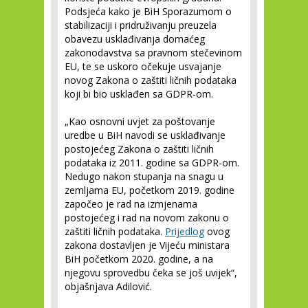
Podsjeća kako je BiH Sporazumom o
stabilizaciji i pridruživanju preuzela
obavezu usklađivanja domaćeg
zakonodavstva sa pravnom stečevinom
EU, te se uskoro očekuje usvajanje
novog Zakona o zaštiti ličnih podataka
koji bi bio usklađen sa GDPR-om.
„Kao osnovni uvjet za poštovanje
uredbe u BiH navodi se usklađivanje
postojećeg Zakona o zaštiti ličnih
podataka iz 2011. godine sa GDPR-om.
Nedugo nakon stupanja na snagu u
zemljama EU, početkom 2019. godine
započeo je rad na izmjenama
postojećeg i rad na novom zakonu o
zaštiti ličnih podataka.
Prijedlog
ovog
zakona dostavljen je Vijeću ministara
BiH početkom 2020. godine, a na
njegovu sprovedbu čeka se još uvijek“,
objašnjava Adilović.