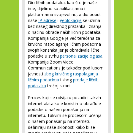
Dio ličnih podataka, kao što je naše
ime, dijelimo sa aplikacijama i
platformama svojevoljno, a dio poput
naše
IP adrese
i
geolokacije
se uzima
bez našeg direktnog pristanka i znanja
o načinu obrade naših ličnih podataka.
Kompanija Google je već terećena za
krivično raspolaganje ličnim podacima
svojih korisnika jer je obrađivala lične
podatke u svrhu
personalizacije oglasa
.
Kompanija Zoom Video
Communications je također pod lupom
javnosti
zbog krivičnog raspolaganja
ličnim podacima
i zbog
prodaje ličnih
podataka
trećoj strani.
Proces koji se odvija u pozadini takvih
internet alata koje koristimo obrađuje
podatke o našem ponašanju na
internetu. Takvim se procesom učenja
o našem ponašanju na internetu
definiraju naše sklonosti kako bi se