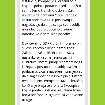
institucije, kompanije ili organizacije
koja raspolaže podacima jedino na što
se možemo trenutno osloniti. Čak i
uputstva
za primjenu Opće uredbe o
zaštiti podataka EU u poslovanju
naglašavaju da prije svega svo osoblje
mora biti dobro upućeno u same
odredbe koje štite lične podatke.
Dok čekamo GDPR u BiH, moramo biti
svjesni redovnih kršenja trenutnog
Zakona o zaštiti ličnih podataka. U
nastavku su veoma jednostavni i
ilustrativni stvarni primjeri nemoralnog i
kažnjivog postupanja osoblja sa ličnim
podacima. Lica iz navedenih primjera su
dala saglasnost da njihova priča ilustrira
ovaj problem. Primjeri pokazuju krivično
korištenje broja telefona iz životopisa
koji je predan ljudskim resursima firme i
broja telefona iz ugovora za vodovodne
usluge.