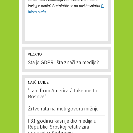
Vašeg e-maila? Pretplatite se na naš besplatni
E-
bilten ovdje
.
VEZANO
Šta je GDPR i šta znači za medije?
NAJČITANIJE
'I am from America / Take me to
Bosnia!'
Žrtve rata na meti govora mržnje
I 31 godinu kasnije dio medija u
Republici Srpskoj relativizira