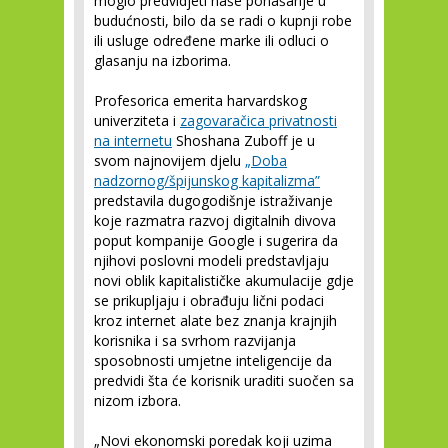
moglo predvidjeti naše ponašanje u
budućnosti, bilo da se radi o kupnji robe
ili usluge određene marke ili odluci o
glasanju na izborima.
Profesorica emerita harvardskog
univerziteta i
zagovaračica privatnosti
na internetu
Shoshana Zuboff je u
svom najnovijem djelu
„Doba
nadzornog/špijunskog kapitalizma”
predstavila dugogodišnje istraživanje
koje razmatra razvoj digitalnih divova
poput kompanije Google i sugerira da
njihovi poslovni modeli predstavljaju
novi oblik kapitalističke akumulacije gdje
se prikupljaju i obrađuju lični podaci
kroz internet alate bez znanja krajnjih
korisnika i sa svrhom razvijanja
sposobnosti umjetne inteligencije da
predvidi šta će korisnik uraditi suočen sa
nizom izbora.
„Novi ekonomski poredak koji uzima