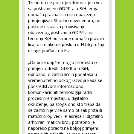
Trenutno ne postoje informacije u vezi
sa poštivanjem GDPR-a u BiH jer ga
domaća pravna lica nisu obavezna
primjenjivati. Shodno navedenom, ne
postoje uslovi za propisivanje
obaveznog poštivanja GDPR-a na
teritoriji BiH od strane domaćih pravnih
lica, osim ako ne posluju u EU ili pružaju
usluge građanima EU.
„Da bi se uopšte moglo promisliti o
primjeni odredbi GDPR-a u BiH,
odnosno, o zaštiti ličnih podataka u
vremenu tehnološkog razvoja kada se
podsredstvom informaciono-
komunikacionih tehnologija radni
procesi premještaju u digitalno
okruženje, pa stoga ono što treba da
se zaštiti nije više samo otisak prsta ili
matični broj, već i IP adresa ili digitalno
arhivirani matični broj, potrebno je
naporedo poraditi na boljoj primjeni