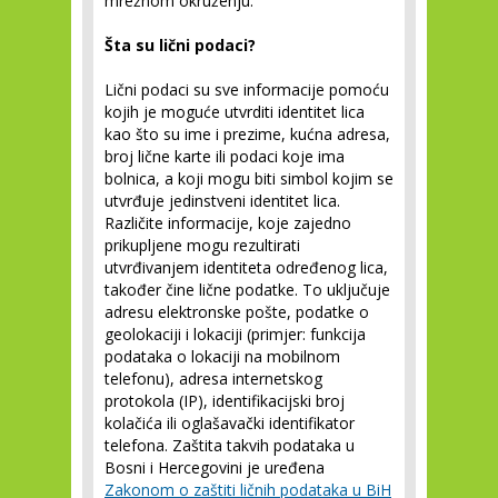
mrežnom okruženju.
Šta su lični podaci?
Lični podaci su sve informacije pomoću
kojih je moguće utvrditi identitet lica
kao što su ime i prezime, kućna adresa,
broj lične karte ili podaci koje ima
bolnica, a koji mogu biti simbol kojim se
utvrđuje jedinstveni identitet lica.
Različite informacije, koje zajedno
prikupljene mogu rezultirati
utvrđivanjem identiteta određenog lica,
također čine lične podatke. To uključuje
adresu elektronske pošte, podatke o
geolokaciji i lokaciji (primjer: funkcija
podataka o lokaciji na mobilnom
telefonu), adresa internetskog
protokola (IP), identifikacijski broj
kolačića ili oglašavački identifikator
telefona. Zaštita takvih podataka u
Bosni i Hercegovini je uređena
Zakonom o zaštiti ličnih podataka u BiH