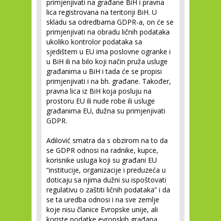
primjenjivati na građane BiH i pravna
lica registrovana na teritoriji BiH. U
skladu sa odredbama GDPR-a, on će se
primjenjivati na obradu ličnih podataka
ukoliko kontrolor podataka sa
sjedištem u EU ima poslovne ogranke i
u BiH ili na bilo koji način pruža usluge
građanima u BiH i tada će se propisi
primjenjivati i na bh. građane. Također,
pravna lica iz BiH koja posluju na
prostoru EU ili nude robe ili usluge
građanima EU, dužna su primjenjivati
GDPR.
Adilović smatra da s obzirom na to da
se GDPR odnosi na radnike, kupce,
korisnike usluga koji su građani EU
“institucije, organizacije i preduzeća u
doticaju sa njima dužni su ispoštovati
regulativu o zaštiti ličnih podataka” i da
se ta uredba odnosi i na sve zemlje
koje nisu članice Evropske unije, ali
koriste podatke evropskih građana.