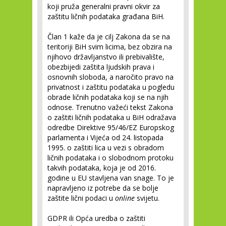
koji pruža generalni pravni okvir za
zaštitu ličnih podataka građana BiH.
Član 1 kaže da je cilj Zakona da se na
teritoriji BiH svim licima, bez obzira na
njihovo državljanstvo ili prebivalište,
obezbijedi zaštita ljudskih prava i
osnovnih sloboda, a naročito pravo na
privatnost i zaštitu podataka u pogledu
obrade ličnih podataka koji se na njih
odnose. Trenutno važeći tekst Zakona
o zaštiti ličnih podataka u BiH odražava
odredbe Direktive 95/46/EZ Europskog
parlamenta i Vijeća od 24. listopada
1995. o zaštiti lica u vezi s obradom
ličnih podataka i o slobodnom protoku
takvih podataka, koja je od 2016.
godine u EU stavljena van snage. To je
napravljeno iz potrebe da se bolje
zaštite lični podaci u
online
svijetu.
GDPR ili Opća uredba o zaštiti