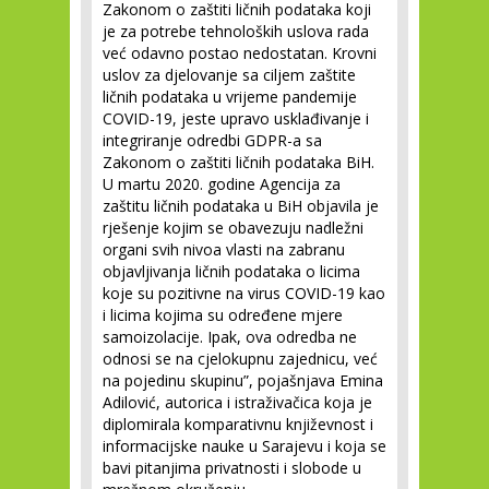
Zakonom o zaštiti ličnih podataka koji
je za potrebe tehnoloških uslova rada
već odavno postao nedostatan. Krovni
uslov za djelovanje sa ciljem zaštite
ličnih podataka u vrijeme pandemije
COVID-19, jeste upravo usklađivanje i
integriranje odredbi GDPR-a sa
Zakonom o zaštiti ličnih podataka BiH.
U martu 2020. godine Agencija za
zaštitu ličnih podataka u BiH objavila je
rješenje kojim se obavezuju nadležni
organi svih nivoa vlasti na zabranu
objavljivanja ličnih podataka o licima
koje su pozitivne na virus COVID-19 kao
i licima kojima su određene mjere
samoizolacije. Ipak, ova odredba ne
odnosi se na cjelokupnu zajednicu, već
na pojedinu skupinu”, pojašnjava Emina
Adilović, autorica i istraživačica koja je
diplomirala komparativnu književnost i
informacijske nauke u Sarajevu i koja se
bavi pitanjima privatnosti i slobode u