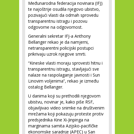
Međunarodna federacija novinara (IFJ)
te najoštrije osudila njegovo ubistvo,
pozivajući vlasti da odmah sprovedu
transparentnu istragu i pozovu
odgovorne na odgovornost.
Generalni sekretar IFJ-a Anthony
Bellanger rekao je da namjerni,
netransparentni policijski postupci
prikrivaju uzrok njegove smrti.
“Kineske vlasti moraju sprovesti hitnu i
transparentnu istragu, stavljajući sve
nalaze na raspolaganje javnosti i Sun
Linovim voljenima”, rekao je između
ostalog Bellanger.
U danima koji su prethodili njegovom
ubistvu, novinar je, kako piše RSF,
objavljivao video snimke na društvenim
mrežama koji pokazuju proteste protiv
predsjednika Kine Xi-Jinpinga na
marginama samita Azijsko-pacifičke
ekonomske saradnje (APEC) u San