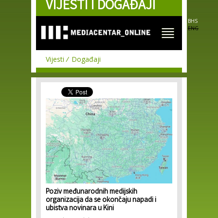
VIJESTI I DOGAĐAJI
Skip to
main
content
BHS
ENG
Vijesti
Događaji
Poziv međunarodnih medijskih
organizacija da se okončaju napadi i
ubistva novinara u Kini