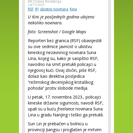
MCOnline Redakcija
24/11/2023
RSF
IFJ
ubistvo novinara
Kina
U Kini je posljednjih godina ubijeno
nekoliko novinara.
foto: Screenshot / Google Maps
Reporteri bez granica (RSF) obavijestili
su ove sedmice javnost o ubistvu
kineskog nezavisnog novinara Suna
Lina, kojeg su, kako je saopštio RSF,
navodno na smrt pretukli policajci u
njegovoj kući. Ovaj zločin, piše RSF,
dolazi kao direktna posljedica
“režimskog decenijskog krstaškog
pohoda” protiv slobode medija.
U petak, 17. novembra 2023., policajci
kineske državne sigurnosti, navodi RSF,
upali su u kuću
freelance
novinara Suna
Lina u gradu Nanjing i teško ga pretukli.
Sun Lin je prebačen u bolnicu u
provinciji Jiangsu i proglašen je mrtvim