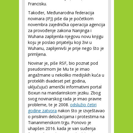
Francisku.
Također, Međunarodna federacija
novinara (IFJ) piše da je početkom
novembra zajednička operacija agencija
za provođenje zakona Nanjinga i
Wuhana zaplijenila njegovu novu knjigu
koju je poslao prijatelju koji živi u
Wuhanu, zaplijenivši je prije nego što je
primljena.
Novinar je, piše RSF, bio poznat pod
pseudonimom Jie Mu te je imao
angažmane u nekoliko medijskih kuća u
proteklih dvadeset pet godina,
uključujući američki informativni portal
Boxun na mandarinskom jeziku. Zbog
svog novinarskog rada je imao pravne
probleme, te je 2008.
odslužio četiri
godine zatvora
nakon što je izvještavao
o prisilnim deložacijama i protestima na
Tiananmenskom trgu. Ponovo je
uhapšen 2016. kada je van suđenja