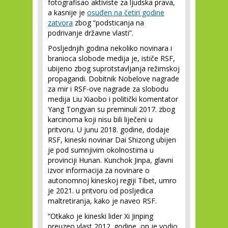
fotografisao aktiviste za ljudska prava,
a kasnije je
osuđen na četiri godine
zatvora
zbog “podsticanja na
podrivanje državne vlasti”.
Posljednjih godina nekoliko novinara i
branioca slobode medija je, ističe RSF,
ubijeno zbog suprotstavljanja režimskoj
propagandi. Dobitnik Nobelove nagrade
za mir i RSF-ove nagrade za slobodu
medija Liu Xiaobo i politički komentator
Yang Tongyan su preminuli 2017. zbog
karcinoma koji nisu bili liječeni u
pritvoru. U junu 2018. godine, dodaje
RSF, kineski novinar Dai Shizong ubijen
je pod sumnjivim okolnostima u
provinciji Hunan. Kunchok Jinpa, glavni
izvor informacija za novinare o
autonomnoj kineskoj regiji Tibet, umro
je 2021. u pritvoru od posljedica
maltretiranja, kako je naveo RSF.
“Otkako je kineski lider Xi Jinping
preuzeo vlast 2012. godine, on je vodio