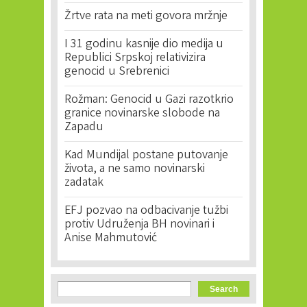
Žrtve rata na meti govora mržnje
I 31 godinu kasnije dio medija u
Republici Srpskoj relativizira
genocid u Srebrenici
Rožman: Genocid u Gazi razotkrio
granice novinarske slobode na
Zapadu
Kad Mundijal postane putovanje
života, a ne samo novinarski
zadatak
EFJ pozvao na odbacivanje tužbi
protiv Udruženja BH novinari i
Anise Mahmutović
Search form
Search