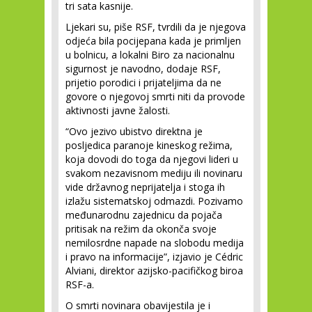
tri sata kasnije.
Ljekari su, piše RSF, tvrdili da je njegova
odjeća bila pocijepana kada je primljen
u bolnicu, a lokalni Biro za nacionalnu
sigurnost je navodno, dodaje RSF,
prijetio porodici i prijateljima da ne
govore o njegovoj smrti niti da provode
aktivnosti javne žalosti.
“Ovo jezivo ubistvo direktna je
posljedica paranoje kineskog režima,
koja dovodi do toga da njegovi lideri u
svakom nezavisnom mediju ili novinaru
vide državnog neprijatelja i stoga ih
izlažu sistematskoj odmazdi. Pozivamo
međunarodnu zajednicu da pojača
pritisak na režim da okonča svoje
nemilosrdne napade na slobodu medija
i pravo na informacije”, izjavio je Cédric
Alviani, direktor azijsko-pacifičkog biroa
RSF-a.
O smrti novinara obavijestila je i