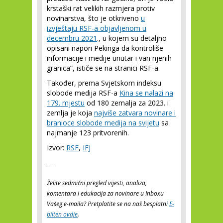
krstaški rat velikih razmjera protiv
novinarstva, što je otkriveno
u
izvještaju RSF-a objavljenom u
decembru 2021
., u kojem su detaljno
opisani napori Pekinga da kontroliše
informacije i medije unutar i van njenih
granica”, ističe se na stranici RSF-a.
Također, prema Svjetskom indeksu
slobode medija RSF-a
Kina se nalazi na
179. mjestu
od 180 zemalja za 2023. i
zemlja je koja
najviše zatvara novinare i
branioce slobode medija na svijetu
sa
najmanje 123 pritvorenih.
Izvor:
RSF
,
IFJ
__
Želite sedmični pregled vijesti, analiza,
komentara i edukacija za novinare u Inboxu
Vašeg e-maila? Pretplatite se na naš besplatni
E-
bilten ovdje
.