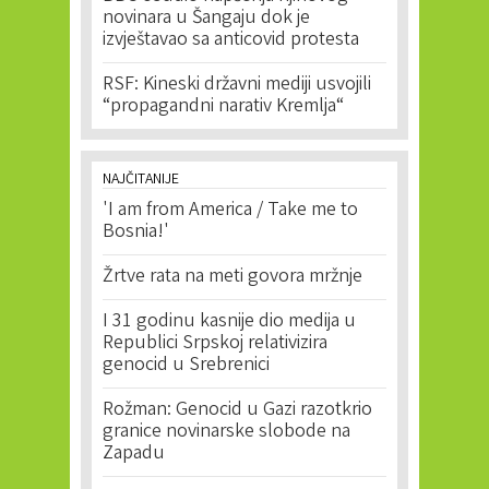
novinara u Šangaju dok je
izvještavao sa anticovid protesta
RSF: Kineski državni mediji usvojili
“propagandni narativ Kremlja“
NAJČITANIJE
'I am from America / Take me to
Bosnia!'
Žrtve rata na meti govora mržnje
I 31 godinu kasnije dio medija u
Republici Srpskoj relativizira
genocid u Srebrenici
Rožman: Genocid u Gazi razotkrio
granice novinarske slobode na
Zapadu