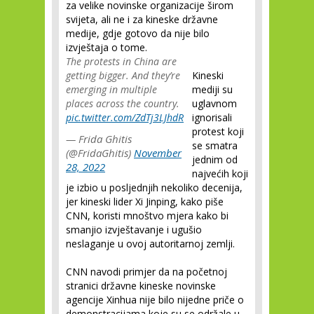
za velike novinske organizacije širom
svijeta, ali ne i za kineske državne
medije, gdje gotovo da nije bilo
izvještaja o tome.
The protests in China are
getting bigger. And they’re
Kineski
emerging in multiple
mediji su
places across the country.
uglavnom
pic.twitter.com/ZdTj3LJhdR
ignorisali
protest koji
— Frida Ghitis
se smatra
(@FridaGhitis)
November
jednim od
28, 2022
najvećih koji
je izbio u posljednjih nekoliko decenija,
jer kineski lider Xi Jinping, kako piše
CNN, koristi mnoštvo mjera kako bi
smanjio izvještavanje i ugušio
neslaganje u ovoj autoritarnoj zemlji.
CNN navodi primjer da na početnoj
stranici državne kineske novinske
agencije Xinhua nije bilo nijedne priče o
demonstracijama koje su se održale u