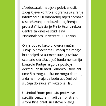
„Nedostatak medijske pokrivenosti,
zbog Xijeve kontrole, ograničava širenje
informacija i u određenoj mjeri pomaže
u sprečavanju neobuzdanog širenja
protesta“, izjavio je Philip Hsu, direktor
Centra za kineske studije na
Nacionalnom univerzitetu u Tajvanu.
On je dodao kako bi ovakav način
šutnje o protestima u medijima moglo
biti posljedica autocenzure. „Ovakav
scenario odražava još fundamentalniju
kontrolu Partije nego da postoje
dekreti, jer su mediji duboko uslovljeni
time šta mogu, a šta ne mogu da rade,
a da ne moraju da budu upućeni od
slučaja do slučaja“, kazao je Hsu.
U simboličnom protestu protiv sve
strožije cenzure, mladi demonstranti
širom Kine držali su listove bijelog