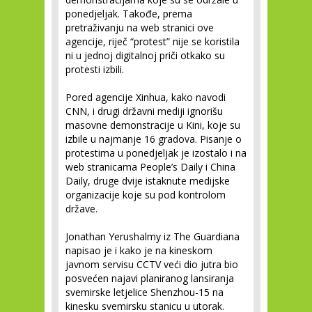
ponedjeljak. Takođe, prema
pretraživanju na web stranici ove
agencije, riječ “protest” nije se koristila
ni u jednoj digitalnoj priči otkako su
protesti izbili.
Pored agencije Xinhua, kako navodi
CNN, i drugi državni mediji ignorišu
masovne demonstracije u Kini, koje su
izbile u najmanje 16 gradova. Pisanje o
protestima u ponedjeljak je izostalo i na
web stranicama People’s Daily i China
Daily, druge dvije istaknute medijske
organizacije koje su pod kontrolom
države.
Jonathan Yerushalmy iz The Guardiana
napisao je i kako je na kineskom
javnom servisu CCTV veći dio jutra bio
posvećen najavi planiranog lansiranja
svemirske letjelice Shenzhou-15 na
kinesku svemirsku stanicu u utorak.