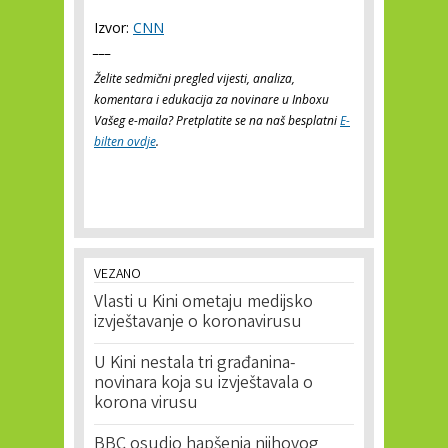
Izvor:
CNN
___
Želite sedmični pregled vijesti, analiza,
komentara i edukacija za novinare u Inboxu
Vašeg e-maila? Pretplatite se na naš besplatni
E-
bilten ovdje
.
VEZANO
Vlasti u Kini ometaju medijsko
izvještavanje o koronavirusu
U Kini nestala tri građanina-
novinara koja su izvještavala o
korona virusu
BBC osudio hapšenja njihovog