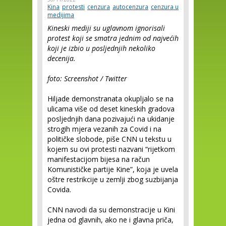
Kina
protesti
cenzura
autocenzura
cenzura u
medijima
Kineski mediji su uglavnom ignorisali
protest koji se smatra jednim od najvećih
koji je izbio u posljednjih nekoliko
decenija.
foto: Screenshot / Twitter
Hiljade demonstranata okupljalo se na
ulicama više od deset kineskih gradova
posljednjih dana pozivajući na ukidanje
strogih mjera vezanih za Covid i na
političke slobode, piše CNN u tekstu u
kojem su ovi protesti nazvani “rijetkom
manifestacijom bijesa na račun
Komunističke partije Kine”, koja je uvela
oštre restrikcije u zemlji zbog suzbijanja
Covida.
CNN navodi da su demonstracije u Kini
jedna od glavnih, ako ne i glavna priča,