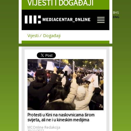
VIJESTI I DOGAĐAJI
Skip to
main
content
BHS
ENG
Vijesti
Događaji
Protesti u Kini na naslovnicama širom
svijeta, ali ne i u kineskim medijima
MCOnline Redakcija
30/11/2022