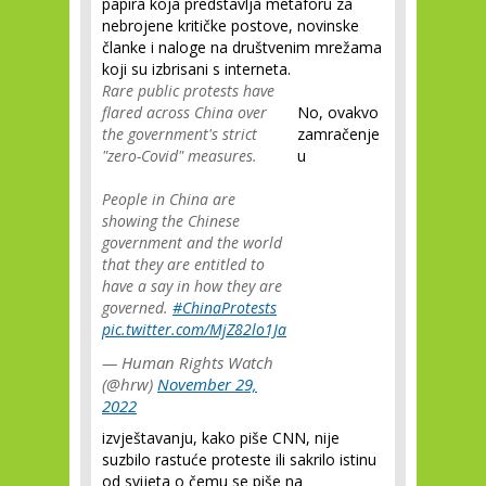
papira koja predstavlja metaforu za
nebrojene kritičke postove, novinske
članke i naloge na društvenim mrežama
koji su izbrisani s interneta.
Rare public protests have
flared across China over
No, ovakvo
the government's strict
zamračenje
"zero-Covid" measures.
u
People in China are
showing the Chinese
government and the world
that they are entitled to
have a say in how they are
governed.
#ChinaProtests
pic.twitter.com/MjZ82lo1Ja
— Human Rights Watch
(@hrw)
November 29,
2022
izvještavanju, kako piše CNN, nije
suzbilo rastuće proteste ili sakrilo istinu
od svijeta o čemu se piše na