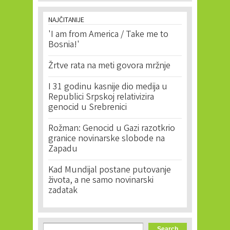
NAJČITANIJE
'I am from America / Take me to
Bosnia!'
Žrtve rata na meti govora mržnje
I 31 godinu kasnije dio medija u
Republici Srpskoj relativizira
genocid u Srebrenici
Rožman: Genocid u Gazi razotkrio
granice novinarske slobode na
Zapadu
Kad Mundijal postane putovanje
života, a ne samo novinarski
zadatak
Search