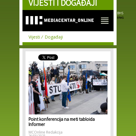
VIJESTI I DOGAĐAJI
Skip to
main
content
BHS
ENG
Vijesti
Događaji
Point konferencija na meti tabloida
Informer
MCOnline Redakcija
26/05/2025