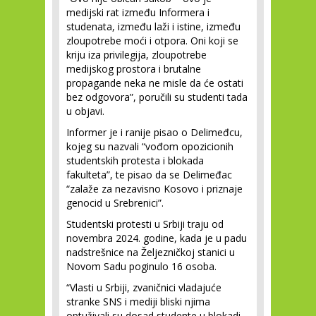
medijski rat između Informera i
studenata, između laži i istine, između
zloupotrebe moći i otpora. Oni koji se
kriju iza privilegija, zloupotrebe
medijskog prostora i brutalne
propagande neka ne misle da će ostati
bez odgovora”, poručili su studenti tada
u objavi.
Informer je i ranije pisao o Delimeđcu,
kojeg su nazvali “vođom opozicionih
studentskih protesta i blokada
fakulteta”, te pisao da se Delimeđac
“zalaže za nezavisno Kosovo i priznaje
genocid u Srebrenici”.
Studentski protesti u Srbiji traju od
novembra 2024. godine, kada je u padu
nadstrešnice na Željezničkoj stanici u
Novom Sadu poginulo 16 osoba.
“Vlasti u Srbiji, zvaničnici vladajuće
stranke SNS i mediji bliski njima
optuživali su dosad studente u blokadi