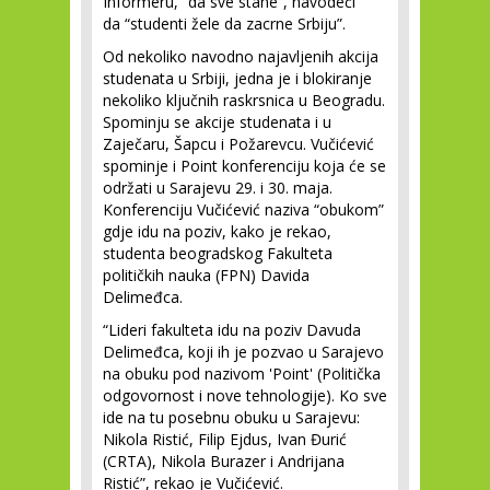
Informeru, “da sve stane”, navodeći
da “studenti žele da zacrne Srbiju”.
Od nekoliko navodno najavljenih akcija
studenata u Srbiji, jedna je i blokiranje
nekoliko ključnih raskrsnica u Beogradu.
Spominju se akcije studenata i u
Zaječaru, Šapcu i Požarevcu. Vučićević
spominje i Point konferenciju koja će se
održati u Sarajevu 29. i 30. maja.
Konferenciju Vučićević naziva “obukom”
gdje idu na poziv, kako je rekao,
studenta beogradskog Fakulteta
političkih nauka (FPN) Davida
Delimeđca.
“Lideri fakulteta idu na poziv Davuda
Delimeđca, koji ih je pozvao u Sarajevo
na obuku pod nazivom 'Point' (Politička
odgovornost i nove tehnologije). Ko sve
ide na tu posebnu obuku u Sarajevu:
Nikola Ristić, Filip Ejdus, Ivan Đurić
(CRTA), Nikola Burazer i Andrijana
Ristić”, rekao je Vučićević.