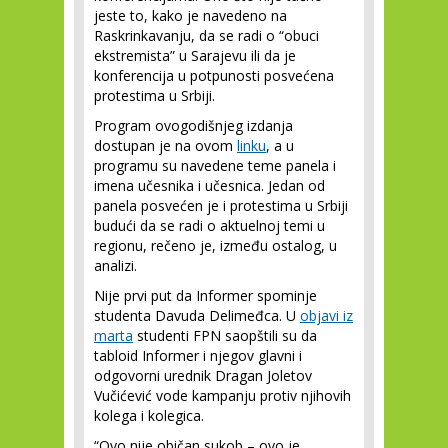
jeste to, kako je navedeno na
Raskrinkavanju, da se radi o “obuci
ekstremista” u Sarajevu ili da je
konferencija u potpunosti posvećena
protestima u Srbiji.
Program ovogodišnjeg izdanja
dostupan je na ovom
linku
, a u
programu su navedene teme panela i
imena učesnika i učesnica. Jedan od
panela posvećen je i protestima u Srbiji
budući da se radi o aktuelnoj temi u
regionu, rečeno je, između ostalog, u
analizi.
Nije prvi put da Informer spominje
studenta Davuda Delimeđca. U
objavi iz
marta
studenti FPN saopštili su da
tabloid Informer i njegov glavni i
odgovorni urednik Dragan Joletov
Vučićević vode kampanju protiv njihovih
kolega i kolegica.
“Ovo nije običan sukob – ovo je