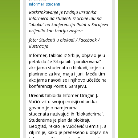
Informer
studenti
Raskrinkavanje je tvrdnju urednika
Informera da studenti iz Srbije idu na
“obuku” na konferenciju Point u Sarajevu
ocijenilo kao teoriju zavjere.
foto: Studenti u blokadi / Facebook /
Ilustracija
Informer, tabloid iz Srbije, objavio je u
petak da će Srbija biti “paralizovana”
akcijama studenata u blokadi, koje su
planirane za kraj maja i juni. Među tim
akcijama navodi se i njihovo učešće na
konferenciji Point u Sarajevu.
Urednik tabloida Infomer Dragan J.
Vučićević u svojoj emisiji od petka
govorio je o namjerama
studenata nazivajući ih “blokaderima”.
Studentima je plan da blokiraju
Beograd, rekao je Vučićević u emisiji, a
cilj im je, kako je preneseno u objavi na